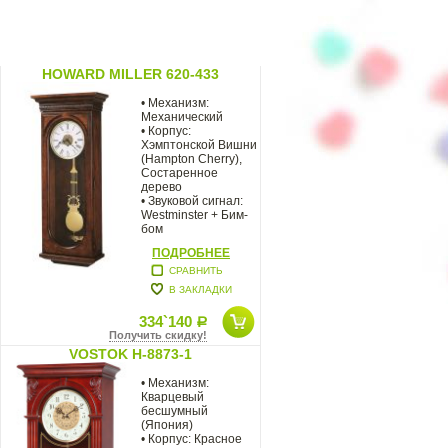
HOWARD MILLER 620-433
• Механизм:
Механический
• Корпус:
Хэмптонской Вишни
(Hampton Cherry),
Состаренное
дерево
• Звуковой сигнал:
Westminster + Бим-
бом
• Размер: 91 х 37 х
ПОДРОБНЕЕ
17 см Настенные
СРАВНИТЬ
В ЗАКЛАДКИ
334`140
Р
Получить скидку!
VOSTOK H-8873-1
• Механизм:
Кварцевый
бесшумный
(Япония)
• Корпус: Красное