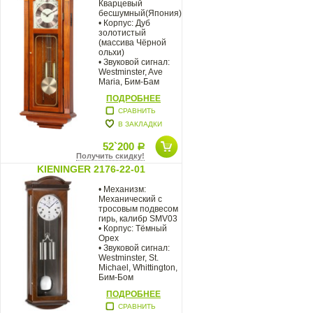
Кварцевый
бесшумный(Япония)
• Корпус: Дуб
золотистый
(массива Чёрной
ольхи)
• Звуковой сигнал:
Westminster, Ave
Maria, Бим-Бам
• Размер: 97,2 x 38
ПОДРОБНЕЕ
СРАВНИТЬ
В ЗАКЛАДКИ
52`200
Р
Получить скидку!
KIENINGER 2176-22-01
• Механизм:
Механический с
тросовым подвесом
гирь, калибр SMV03
• Корпус: Тёмный
Орех
• Звуковой сигнал:
Westminster, St.
Michael, Whittington,
Бим-Бом
• Размер: 93
ПОДРОБНЕЕ
СРАВНИТЬ