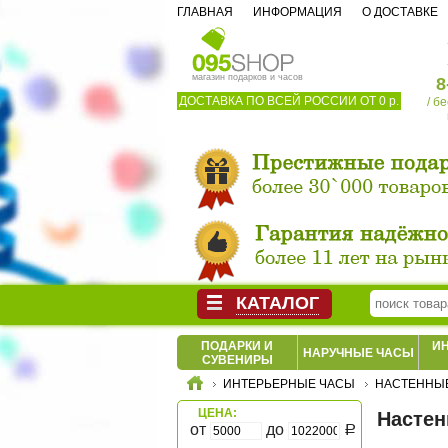
ГЛАВНАЯ
ИНФОРМАЦИЯ
О ДОСТАВКЕ
магазин подарков и часов
8
ДОСТАВКА ПО ВСЕЙ РОССИИ ОТ 0 р.
/ б
КАТАЛОГ
ПОДАРКИ И
И
НАРУЧНЫЕ ЧАСЫ
СУВЕНИРЫ
ИНТЕРЬЕРНЫЕ ЧАСЫ
НАСТЕННЫЕ
ЦЕНА:
Настен
от
до
Р