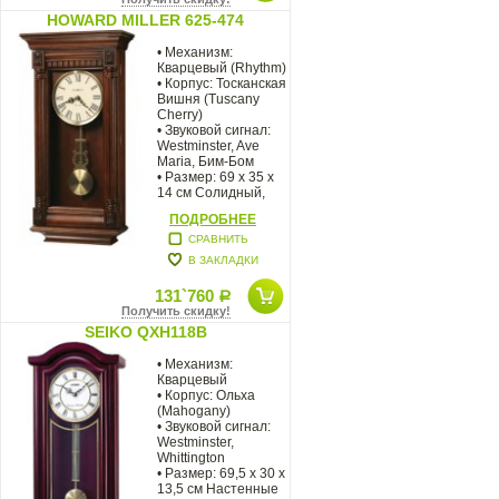
HOWARD MILLER 625-474
• Механизм:
Кварцевый (Rhythm)
• Корпус: Тосканская
Вишня (Tuscany
Cherry)
• Звуковой сигнал:
Westminster, Ave
Maria, Бим-Бом
• Размер: 69 x 35 х
14 см Cолидный,
основательный
ПОДРОБНЕЕ
СРАВНИТЬ
В ЗАКЛАДКИ
131`760
Р
Получить скидку!
SEIKO QXH118B
• Механизм:
Кварцевый
• Корпус: Ольха
(Mahogany)
• Звуковой сигнал:
Westminster,
Whittington
• Размер: 69,5 х 30 х
13,5 см Настенные