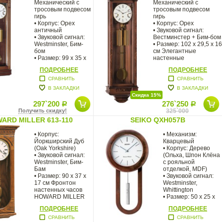
Механический с
Механический с
тросовым подвесом
тросовым подвесом
гирь
гирь
• Корпус: Орех
• Корпус: Орех
античный
• Звуковой сигнал:
• Звуковой сигнал:
Вестминстер + Бим-бом
Westminster, Бим-
• Размер: 102 х 29,5 х 16
бом
см Элегантные
• Размер: 99 х 35 х
настенные
16 см Классические
ПОДРОБНЕЕ
ПОДРОБНЕЕ
СРАВНИТЬ
СРАВНИТЬ
В ЗАКЛАДКИ
В ЗАКЛАДКИ
Скидка 15%
297`200
276`250
Р
Р
Получить скидку!
325`000
ARD MILLER 613-110
SEIKO QXH057B
• Корпус:
• Механизм:
Йоркширский Дуб
Кварцевый
(Oak Yorkshire)
• Корпус: Дерево
• Звуковой сигнал:
(Ольха, Шпон Клёна
Westminster, Бим-
с рояльной
Бам
отделкой, MDF)
• Размер: 90 x 37 х
• Звуковой сигнал:
17 см Фронтон
Westminster,
настенных часов
Whittington
HOWARD MILLER
• Размер: 50 х 25 х
WESTMONT
8,5 см Настенные
ПОДРОБНЕЕ
ПОДРОБНЕЕ
опоясывает
зубчатый
СРАВНИТЬ
СРАВНИТЬ