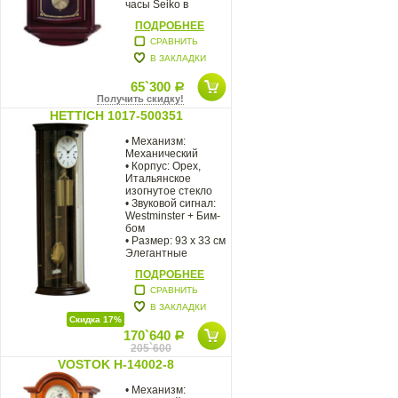
часы Seiko в
деревянном корпусе
ПОДРОБНЕЕ
с мелодией
СРАВНИТЬ
В ЗАКЛАДКИ
65`300
Р
Получить скидку!
HETTICH 1017-500351
• Механизм:
Механический
• Корпус: Орех,
Итальянское
изогнутое стекло
• Звуковой сигнал:
Westminster + Бим-
бом
• Размер: 93 х 33 см
Элегантные
настенные
ПОДРОБНЕЕ
СРАВНИТЬ
В ЗАКЛАДКИ
Скидка 17%
170`640
Р
205`600
VOSTOK H-14002-8
• Механизм: