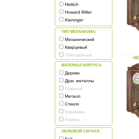
Hettich
Howard Miller
Kieninger
Lowell
ТИП МЕХАНИЗМА:
Rhythm
Механический
SARS
Кварцевый
Seiko
Электронные
HE
Tomas Stern
МАТЕРИАЛ КОРПУСА:
Vostok
Дерево
Драг. металлы
Кованые
Металл
Стекло
Керамика
Камень
Пластик
ЗВУКОВОЙ СИГНАЛ: