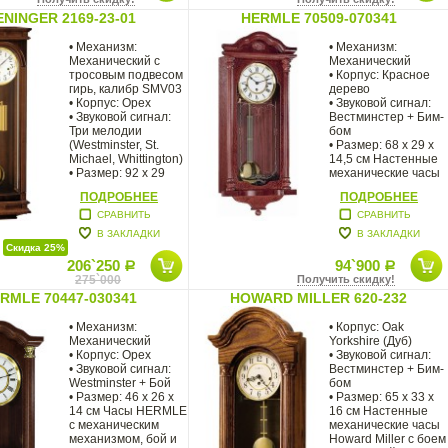
ENINGER 2169-23-01
HERMLE 70509-070341
• Механизм:
• Механизм:
Механический с
Механический
тросовым подвесом
• Корпус: Красное
гирь, калибр SMV03
дерево
• Корпус: Орех
• Звуковой сигнал:
• Звуковой сигнал:
Вестминстер + Бим-
Три мелодии
бом
(Westminster, St.
• Размер: 68 х 29 х
Michael, Whittington)
14,5 см Настенные
• Размер: 92 x 29
механические часы
ПОДРОБНЕЕ
ПОДРОБНЕЕ
СРАВНИТЬ
СРАВНИТЬ
В ЗАКЛАДКИ
В ЗАКЛАДКИ
Скидка 25%
206`250
94`900
Р
Р
275`000
Получить скидку!
RMLE 70447-030341
HOWARD MILLER 620-232
• Механизм:
• Корпус: Oak
Механический
Yorkshire (Дуб)
• Корпус: Орех
• Звуковой сигнал:
• Звуковой сигнал:
Вестминстер + Бим-
Westminster + Бой
бом
• Размер: 46 х 26 х
• Размер: 65 х 33 х
14 см Часы HERMLE
16 см Настенные
с механическим
механические часы
механизмом, бой и
Howard Miller с боем