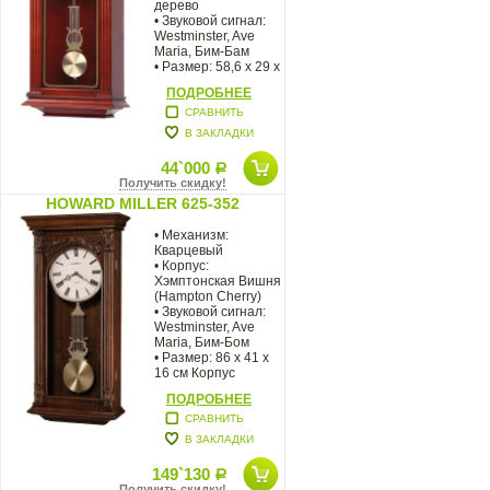
дерево
• Звуковой сигнал:
Westminster, Ave
Maria, Бим-Бам
• Размер: 58,6 х 29 х
14,6 см Кварцевые
ПОДРОБНЕЕ
настенные
СРАВНИТЬ
В ЗАКЛАДКИ
44`000
Р
Получить скидку!
HOWARD MILLER 625-352
• Механизм:
Кварцевый
• Корпус:
Хэмптонская Вишня
(Hampton Cherry)
• Звуковой сигнал:
Westminster, Ave
Maria, Бим-Бом
• Размер: 86 x 41 х
16 см Корпус
настенных часов
ПОДРОБНЕЕ
СРАВНИТЬ
В ЗАКЛАДКИ
149`130
Р
Получить скидку!