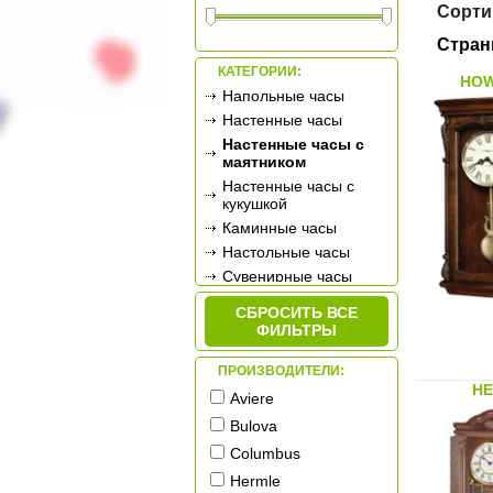
Сорти
Стран
КАТЕГОРИИ:
HOW
Напольные часы
Настенные часы
Настенные часы с
маятником
Настенные часы с
кукушкой
Каминные часы
Настольные часы
Сувенирные часы
Будильники
СБРОСИТЬ ВСЕ
Метеостанции
ФИЛЬТРЫ
ПРОИЗВОДИТЕЛИ:
HE
Aviere
Bulova
Columbus
Hermle