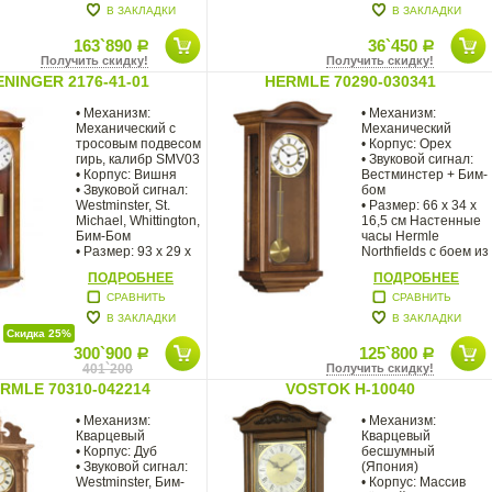
В ЗАКЛАДКИ
В ЗАКЛАДКИ
163`890
36`450
Р
Р
Получить скидку!
Получить скидку!
ENINGER 2176-41-01
HERMLE 70290-030341
• Механизм:
• Механизм:
Механический с
Механический
тросовым подвесом
• Корпус: Орех
гирь, калибр SMV03
• Звуковой сигнал:
• Корпус: Вишня
Вестминстер + Бим-
• Звуковой сигнал:
бом
Westminster, St.
• Размер: 66 х 34 х
Michael, Whittington,
16,5 см Настенные
Бим-Бом
часы Hermle
• Размер: 93 x 29 x
Northfields с боем из
16
массива
ПОДРОБНЕЕ
ПОДРОБНЕЕ
СРАВНИТЬ
СРАВНИТЬ
В ЗАКЛАДКИ
В ЗАКЛАДКИ
Скидка 25%
300`900
125`800
Р
Р
401`200
Получить скидку!
RMLE 70310-042214
VOSTOK H-10040
• Механизм:
• Механизм:
Кварцевый
Кварцевый
• Корпус: Дуб
бесшумный
• Звуковой сигнал:
(Япония)
Westminster, Бим-
• Корпус: Массив