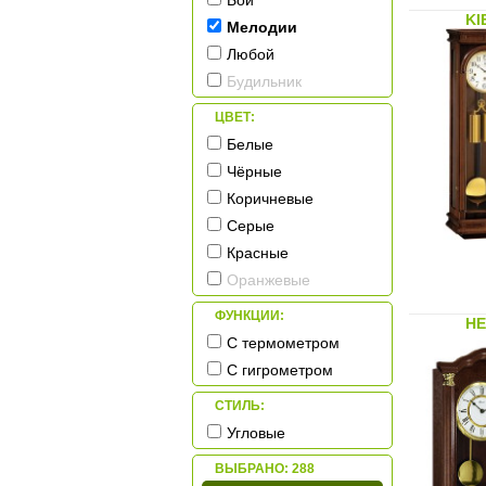
Бой
KI
Мелодии
Любой
Будильник
ЦВЕТ:
Белые
Чёрные
Коричневые
Серые
Красные
Оранжевые
ФУНКЦИИ:
HE
С термометром
С гигрометром
СТИЛЬ:
Угловые
ВЫБРАНО:
288