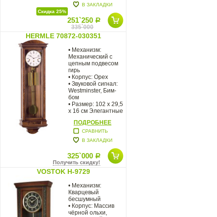
В ЗАКЛАДКИ
Скидка 25%
251`250
Р
335`000
HERMLE 70872-030351
• Механизм:
Механический с
цепным подвесом
гирь
• Корпус: Орех
• Звуковой сигнал:
Westminster, Бим-
бом
• Размер: 102 х 29,5
х 16 см Элегантные
настенные часы
ПОДРОБНЕЕ
СРАВНИТЬ
В ЗАКЛАДКИ
325`000
Р
Получить скидку!
VOSTOK H-9729
• Механизм:
Кварцевый
бесшумный
• Корпус: Массив
чёрной ольхи,