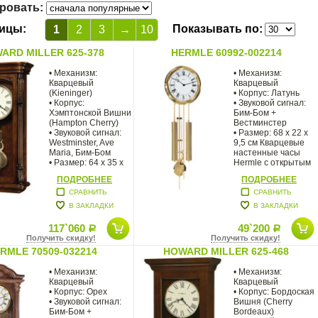
ровать:
ицы:
Показывать по:
1
2
3
→
10
ARD MILLER 625-378
HERMLE 60992-002214
• Механизм:
• Механизм:
Кварцевый
Кварцевый
(Kieninger)
• Корпус: Латунь
• Корпус:
• Звуковой сигнал:
Хэмптонской Вишни
Бим-Бом +
(Hampton Cherry)
Вестминстер
• Звуковой сигнал:
• Размер: 68 х 22 х
Westminster, Ave
9,5 см Кварцевые
Maria, Бим-Бом
настенные часы
• Размер: 64 x 35 х
Hermle с открытым
13 см Cолидный,
циферблатом
ПОДРОБНЕЕ
ПОДРОБНЕЕ
основательный
СРАВНИТЬ
СРАВНИТЬ
В ЗАКЛАДКИ
В ЗАКЛАДКИ
117`060
49`200
Р
Р
Получить скидку!
Получить скидку!
RMLE 70509-032214
HOWARD MILLER 625-468
• Механизм:
• Механизм:
Кварцевый
Кварцевый
• Корпус: Орех
• Корпус: Бордоская
• Звуковой сигнал:
Вишня (Cherry
Бим-Бом +
Bordeaux)