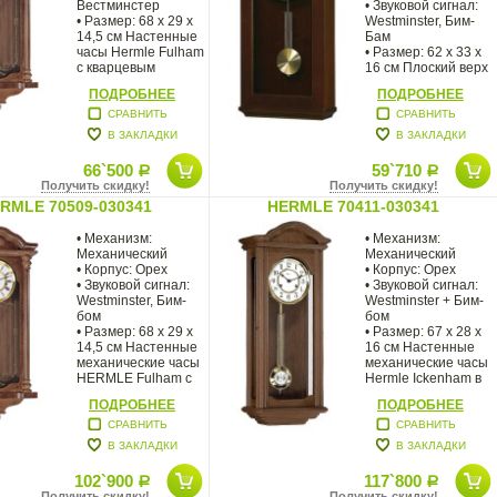
Вестминстер
• Звуковой сигнал:
• Размер: 68 х 29 х
Westminster, Бим-
14,5 см Настенные
Бам
часы Hermle Fulham
• Размер: 62 x 33 х
с кварцевым
16 см Плоский верх
механизмом
фронтона
ПОДРОБНЕЕ
ПОДРОБНЕЕ
настенных
СРАВНИТЬ
СРАВНИТЬ
В ЗАКЛАДКИ
В ЗАКЛАДКИ
66`500
59`710
Р
Р
Получить скидку!
Получить скидку!
RMLE 70509-030341
HERMLE 70411-030341
• Механизм:
• Механизм:
Механический
Механический
• Корпус: Орех
• Корпус: Орех
• Звуковой сигнал:
• Звуковой сигнал:
Westminster, Бим-
Westminster + Бим-
бом
бом
• Размер: 68 х 29 х
• Размер: 67 х 28 х
14,5 см Настенные
16 см Настенные
механические часы
механические часы
HERMLE Fulham с
Hermle Ickenham в
боем и мелодией
корпусе
ПОДРОБНЕЕ
ПОДРОБНЕЕ
СРАВНИТЬ
СРАВНИТЬ
В ЗАКЛАДКИ
В ЗАКЛАДКИ
102`900
117`800
Р
Р
Получить скидку!
Получить скидку!