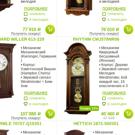
мелодия
и мелодией
Вестминстер
ПОДРОБНЕЕ
ПОДРОБНЕЕ
СРАВНИТЬ
СРАВНИТЬ
В ЗАКЛАДКИ
В ЗАКЛАДКИ
77`910
76`010
Р
Р
Получить скидку!
Получить скидку!
ARD MILLER 613-229
RHYTHM CMJ578NR06
• Механизм:
• Механизм:
Механический
Кварцевый
(Kieninger, Германия
бесшумный
)
(Япония)
• Корпус:
• Корпус: Дерево
Хэмптонской Вишни
• Звуковой сигнал:
(Hampton Cherry)
Мелодия
• Звуковой сигнал:
Westminster, бой
Westminster + Бим-
каждый час, 16
бом
классических и 3
• Размер: 60 х 37 х
рождественских
ПОДРОБНЕЕ
ПОДРОБНЕЕ
18 см
мелодий
СРАВНИТЬ
СРАВНИТЬ
В ЗАКЛАДКИ
В ЗАКЛАДКИ
Скидка 15%
107`880
40`460
Р
Р
Получить скидку!
47`600
RMLE 70707-Q10351
HETTICH 1872-500351
• Механизм:
• Механизм: