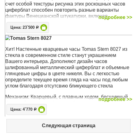
счет особой текстуры рисунка этих роскошных часов
циферблат способен повторить разные варианты
фактуры Венецианской штукатурки, включая
подробнее >>
потертости, сколы, выбоины. Такой декор является
Цена: 23`500
ярким акцентом помещения и станет эффектным
Р
декором стен в любом интерьере - от 'Классики' до 'Арт
Tomas Stern 8027
Деко'. А в водостойком исполнении позволяет украсить
данными часами и ваши ванные комнаты
Хит! Настенные кварцевые часы Tomas Stern 8027 из
стекла в современном стиле станут украшением
Механизм: Кварцевый, плавного хода (ETA, Чехия)
Вашего интерьера. Дополняют дизайн часов
Корпус: Стекло, Золото
шлифованный металлический циферблат и объемные
Размер: 49 х 49 х 4,5 см
глянцевые цифры в цвете никеля. Вы с легкостью
определите текущее время гляда на часы под любым
углом благодаря отсутсвию бликующего стекла
Механизм: Кварцевый, с плавным ходом, бесшумный
подробнее >>
Корпус: Стекло, шлифованный металл
Размер: 35 х 35 см
Цена: 4`770
Р
Следующая страница