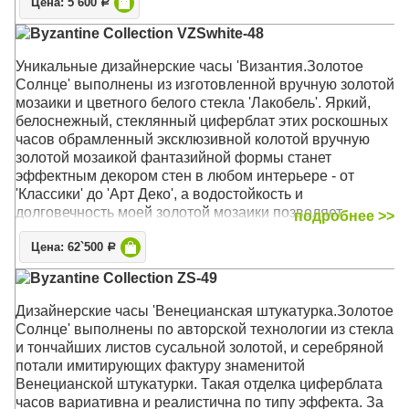
Цена: 5`600
своему лаконичному облику часы могут быть уместны
Р
и на кухне, и в спальне, и в гостиной современного
Byzantine Collection VZSwhite-48
стиля
Уникальные дизайнерские часы 'Византия.Золотое
Механизм: Кварцевый тихий
Солнце' выполнены из изготовленной вручную золотой
Корпус: МДФ
мозаики и цветного белого стекла 'Лакобель'. Яркий,
Размер: 34 х 34 х 4 см
белоснежный, стеклянный циферблат этих роскошных
часов обрамленный эксклюзивной колотой вручную
золотой мозаикой фантазийной формы станет
эффектным декором стен в любом интерьере - от
'Классики' до 'Арт Деко', а водостойкость и
долговечность моей золотой мозаики позволяет
подробнее >>
украсить данными часами и ваши ванные комнаты
Цена: 62`500
Р
Механизм: Кварцевый, плавного хода (ETA, Чехия)
Byzantine Collection ZS-49
Корпус: Стекло, Золото, стекло Лакобель
Размер: 48 х 48 х 4,5 см
Дизайнерские часы 'Венецианская штукатурка.Золотое
Солнце' выполнены по авторской технологии из стекла
и тончайших листов сусальной золотой, и серебряной
потали имитирующих фактуру знаменитой
Венецианской штукатурки. Такая отделка циферблата
часов вариативна и реалистична по типу эффекта. За