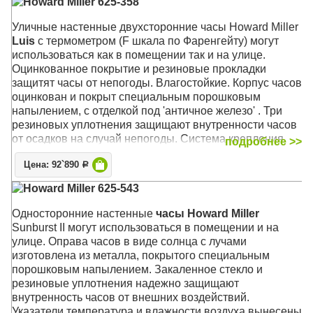
Howard Miller 625-358
Уличные настенные двухсторонние часы Howard Miller
Luis
с термометром (F шкала по Фаренгейту) могут
использоваться как в помещении так и на улице.
Оцинкованное покрытие и резиновые прокладки
защитят часы от непогоды.
Влагостойкие. Корпус часов
оцинкован и покрыт специальным порошковым
напылением, с отделкой под 'античное железо' . Три
резиновых уплотнения защищают внутренности часов
от осадков на случай непогоды. Система крепления
подробнее >>
Вертлюги к декоративному настенному кронштейну
Цена: 92`890
позволяют установить оптимальную видимость часов с
Р
любого угла зрения.
Howard Miller 625-543
Механизм: Кварцевый
Односторонние настенные
часы Howard Miller
Корпус: Чёрный стальной с оцинкованным креплением
Sunburst II могут использоваться в помещении и на
Размер: 55 х 50 х 16 см; циферблат 38 см.
улице. Оправа часов в виде солнца с лучами
изготовлена из металла, покрытого специальным
порошковым напылением. Закаленное стекло и
резиновые уплотнения надежно защищают
внутренность часов от внешних воздействий.
Указатели температура и влажности воздуха вынесены