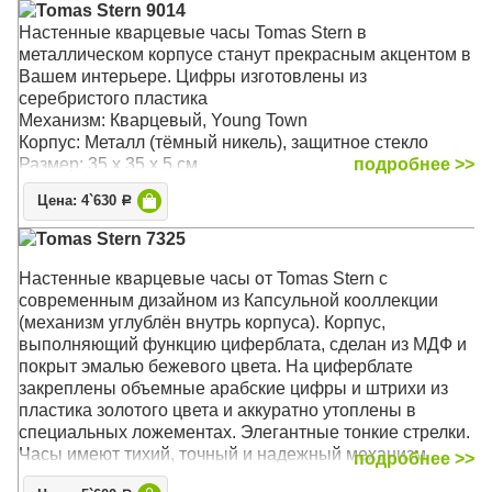
Tomas Stern 9014
Настенные кварцевые часы Tomas Stern в
металлическом корпусе станут прекрасным акцентом в
Вашем интерьере. Цифры изготовлены из
серебристого пластика
Механизм: Кварцевый, Young Town
Корпус: Металл (тёмный никель), защитное стекло
Размер: 35 х 35 х 5 см
подробнее >>
Цена: 4`630
Р
Tomas Stern 7325
Настенные кварцевые часы от Tomas Stern с
современным дизайном из Капсульной кооллекции
(механизм углублён внутрь корпуса). Корпус,
выполняющий функцию циферблата, сделан из МДФ и
покрыт эмалью бежевого цвета. На циферблате
закреплены объемные арабские цифры и штрихи из
пластика золотого цвета и аккуратно утоплены в
специальных ложементах. Элегантные тонкие стрелки.
Часы имеют тихий, точный и надежный механизм
подробнее >>
Young Town 12888 c дискретным ходом. Благодаря