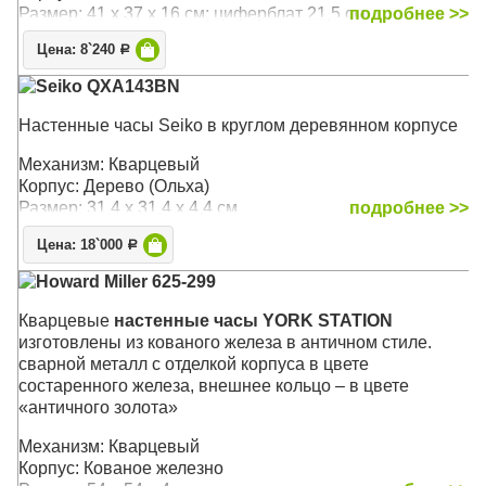
Размер: 41 x 37 x 16 см; циферблат 21,5 см.
подробнее >>
Цена: 8`240
Р
Seiko QXA143BN
Настенные часы Seiko в круглом деревянном корпусе
Механизм: Кварцевый
Корпус: Дерево (Ольха)
Размер: 31,4 х 31,4 х 4,4 см
подробнее >>
Цена: 18`000
Р
Howard Miller 625-299
Кварцевые
настенные часы YORK STATION
изготовлены из кованого железа в античном стиле.
сварной металл с отделкой корпуса в цвете
состаренного железа, внешнее кольцо – в цвете
«античного золота»
Механизм: Кварцевый
Корпус: Кованое железно