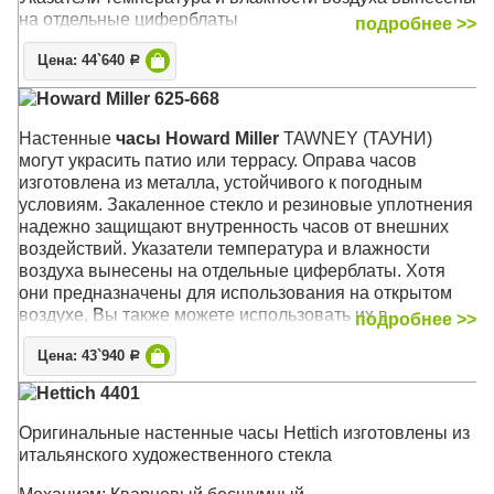
на отдельные циферблаты
подробнее >>
Механизм: Кварцевый
Цена: 44`640
Р
Корпус: Металл (кованый), защитное стекло
Howard Miller 625-668
Размер: 57 х 57 х 5 см
Настенные
часы Howard Miller
TAWNEY (ТАУНИ)
могут украсить патио или террасу. Оправа часов
изготовлена из металла, устойчивого к погодным
условиям. Закаленное стекло и резиновые уплотнения
надежно защищают внутренность часов от внешних
воздействий. Указатели температура и влажности
воздуха вынесены на отдельные циферблаты. Хотя
они предназначены для использования на открытом
воздухе, Вы также можете использовать их в
подробнее >>
помещении, на кухне, в ванной или в любом другом
Цена: 43`940
месте Вашего дома
Р
Hettich 4401
Отделка корпуса выполнена в средних тонах
антрацита, которая прекрасно сочетается с любым
Оригинальные настенные часы Hettich изготовлены из
внутренним двориком или домашним декором. Белый
итальянского художественного стекла
циферблат гармонирует с корпусом и контрастно
выделяет выпуклые черные арабские цифры, которые,