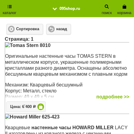
095shop.ru
каталог
поиск
корзина
Сортировка
назад
Cтраница: 1
Tomas Stern 8010
Оригинальные настенные часы TOMAS STERN в
металлическом корпусе, украшенные полимерными
кристаллами разного диаметра. Оснащены абсолютно
бесшумным кварцевым механизмом с плавным ходом
Механизм: Кварцевый бесшумный
Корпус: Металл, стекло
Размер: 49 х 49 х 5 см
подробнее >>
Цена: 6`400
Р
Howard Miller 625-423
Кварцевые
настенные часы HOWARD MILLER
LACY
II изготовлены из кованого железа c чеканными