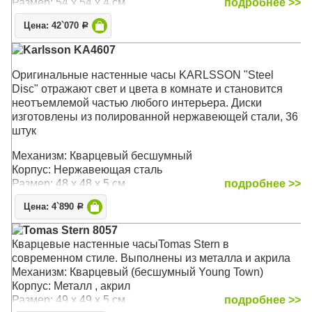
Размер: 54 x 54 х 4 см
подробнее >>
Цена: 42`070
Р
Karlsson KA4607
Оригинальные настенные часы KARLSSON "Steel
Disc" отражают свет и цвета в комнате и становится
неотъемлемой частью любого интерьера. Диски
изготовлены из полированной нержавеющей стали, 36
штук
Механизм: Кварцевый бесшумный
Корпус: Нержавеющая сталь
Размер: 48 х 48 х 5 см
подробнее >>
Цена: 4`890
Р
Tomas Stern 8057
Кварцевые настенные часыTomas Stern в
современном стиле. Выполнены из металла и акрила
Механизм: Кварцевый (бесшумный Young Town)
Корпус: Металл , акрил
Размер: 49 x 49 x 5 см
подробнее >>