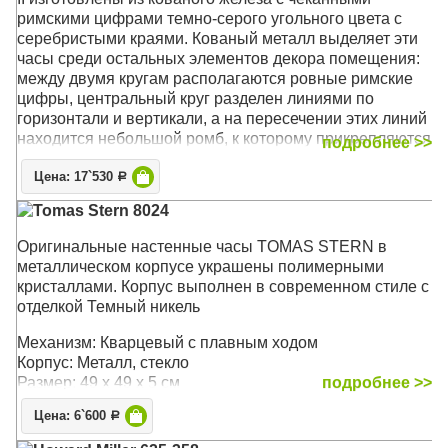
римскими цифрами темно-серого угольного цвета с
серебристыми краями. Кованый металл выделяет эти
часы среди остальных элементов декора помещения:
между двумя кругам располагаются ровные римские
цифры, центральный круг разделен линиями по
горизонтали и вертикали, а на пересечении этих линий
находится небольшой ромб, к которому прикрепляются
подробнее >>
часовые стрелки. На концах стрелок располагаются
Цена: 17`530
формы полых алмазов.
Р
Tomas Stern 8024
Механизм: Кварцевый
Корпус: Кованое железо
Оригинальные настенные часы TOMAS STERN в
Размер: 36 x 36 х 4 см
металлическом корпусе украшены полимерными
кристаллами. Корпус выполнен в современном стиле с
отделкой Темный никель
Механизм: Кварцевый с плавным ходом
Корпус: Металл, стекло
Размер: 49 х 49 х 5 см
подробнее >>
Цена: 6`600
Р