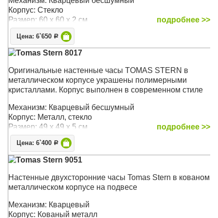
Механизм: Кварцевый бесшумный
в свою очередь, прекрасно сочетаются с изящными
Корпус: Стекло
черными стрелками, создавая изысканный вид.
Размер: 60 х 60 x 2 см
подробнее >>
Изящные полуоружности дополнительных
циферблатов термометра ( в градусах Фаренгейта) и
Цена: 6`650
Р
гигрометра легко читаются и придают циферблату еще
Tomas Stern 8017
больше визуального интереса.
Оригинальные настенные часы TOMAS STERN в
Механизм: Кварцевый
металлическом корпусе украшены полимерными
Размер: 62 х 62 х 8 см
кристаллами. Корпус выполнен в современном стиле
Механизм: Кварцевый бесшумный
Корпус: Металл, стекло
Размер: 49 х 49 х 5 см
подробнее >>
Цена: 6`400
Р
Tomas Stern 9051
Настенные двухсторонние часы Tomas Stern в кованом
металлическом корпусе на подвесе
Механизм: Кварцевый
Корпус: Кованый металл