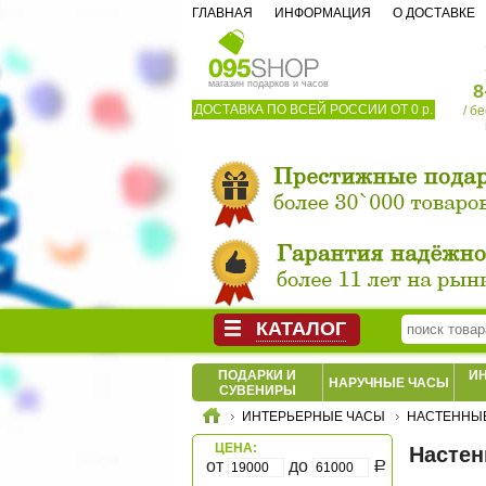
ГЛАВНАЯ
ИНФОРМАЦИЯ
О ДОСТАВКЕ
магазин подарков и часов
8
ДОСТАВКА ПО ВСЕЙ РОССИИ ОТ 0 р.
/ б
КАТАЛОГ
ПОДАРКИ И
И
НАРУЧНЫЕ ЧАСЫ
СУВЕНИРЫ
ИНТЕРЬЕРНЫЕ ЧАСЫ
НАСТЕННЫ
ЦЕНА:
Настен
от
до
Р