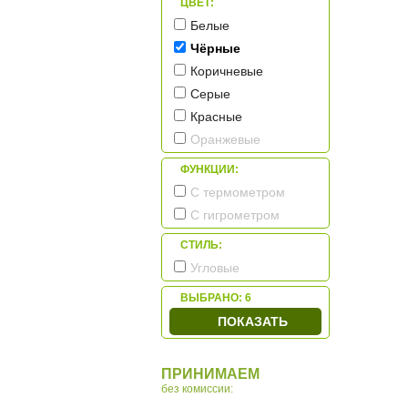
ЦВЕТ:
Белые
Чёрные
Коричневые
Серые
Красные
Оранжевые
ФУНКЦИИ:
С термометром
С гигрометром
СТИЛЬ:
Угловые
ВЫБРАНО:
6
ПОКАЗАТЬ
ПРИНИМАЕМ
без комиссии: