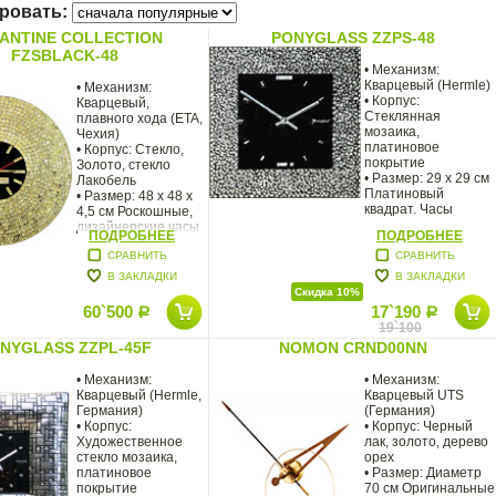
ровать:
ANTINE COLLECTION
PONYGLASS ZZPS-48
FZSBLACK-48
• Механизм:
Кварцевый (Hermle)
• Механизм:
• Корпус:
Кварцевый,
Стеклянная
плавного хода (ETA,
мозаика,
Чехия)
платиновое
• Корпус: Стекло,
покрытие
Золото, стекло
• Размер: 29 х 29 см
Лакобель
Платиновый
• Размер: 48 х 48 х
квадрат. Часы
4,5 см Роскошные,
выполнены вручную
дизайнерские часы
ПОДРОБНЕЕ
ПОДРОБНЕЕ
из стеклянной
'Флоренция.
СРАВНИТЬ
СРАВНИТЬ
В ЗАКЛАДКИ
В ЗАКЛАДКИ
Скидка 10%
60`500
17`190
Р
Р
19`100
NYGLASS ZZPL-45F
NOMON CRND00NN
• Механизм:
• Механизм:
Кварцевый (Hermle,
Кварцевый UTS
Германия)
(Германия)
• Корпус:
• Корпус: Черный
Художественное
лак, золото, дерево
стекло мозаика,
орех
платиновое
• Размер: Диаметр
покрытие
70 см Оригинальные