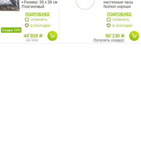
• Размер: 38 х 38 см
настенные часы
Платиновый
Nomon хорошо
лабиринт.
впишутся
ПОДРОБНЕЕ
ПОДРОБНЕЕ
Элегантные
СРАВНИТЬ
СРАВНИТЬ
В ЗАКЛАДКИ
В ЗАКЛАДКИ
Скидка 10%
44`910
50`130
Р
Р
49`900
Получить скидку!