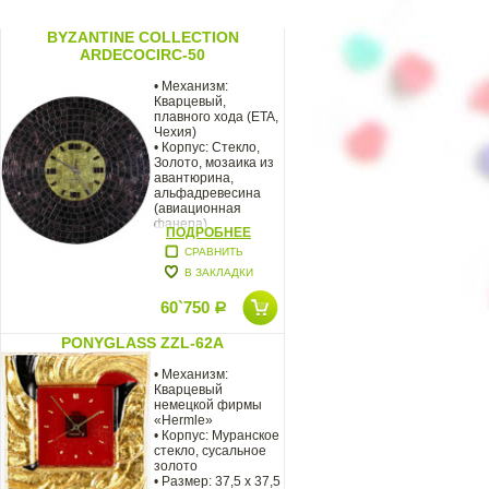
BYZANTINE COLLECTION
ARDECOCIRC-50
• Механизм:
Кварцевый,
плавного хода (ETA,
Чехия)
• Корпус: Стекло,
Золото, мозаика из
авантюрина,
альфадревесина
(авиационная
фанера)
ПОДРОБНЕЕ
• Размер: 50 х 50 х
СРАВНИТЬ
В ЗАКЛАДКИ
60`750
Р
PONYGLASS ZZL-62A
• Механизм:
Кварцевый
немецкой фирмы
«Hermle»
• Корпус: Муранское
стекло, сусальное
золото
• Размер: 37,5 x 37,5