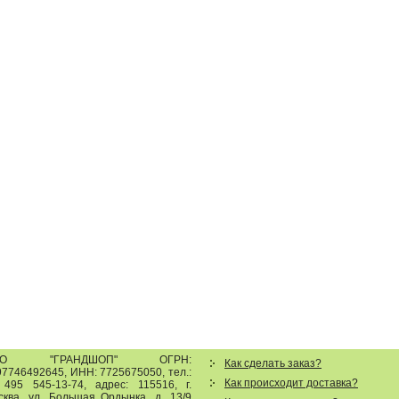
ОО "ГРАНДШОП"
ОГРН:
Как сделать заказ?
7746492645, ИНН: 7725675050, тел.:
Как происходит доставка?
 495 545-13-74
,
адрес:
115516
,
г.
сква
,
ул. Большая Ордынка, д. 13/9