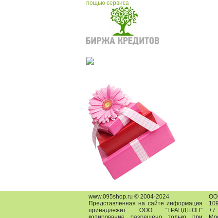
пощью сервиса
www.095shop.ru © 2004-2024
О
Представленная на сайте информация
109
принадлежит ООО "ГРАНДШОП"
+7
копирование разрешено только при
Мо