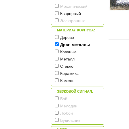
Механический
Кварцевый
Электронные
МАТЕРИАЛ КОРПУСА:
Дерево
Драг. металлы
Кованые
Металл
Стекло
Керамика
Камень
Пластик
ЗВУКОВОЙ СИГНАЛ:
Бой
Мелодии
Любой
Будильник