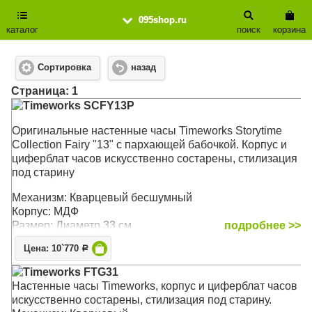
095shop.ru
каталог
поиск
корзина
Сортировка
назад
Cтраница: 1
Timeworks SCFY13P
Оригинальные настенные часы Timeworks Storytime
Collection Fairy "13" с пархающей бабочкой. Корпус и
циферблат часов искусственно состарены, стилизация
под старину
Механизм: Кварцевый бесшумный
Корпус: МДФ
Размер: Диаметр 33 см
подробнее >>
Цена: 10`770
Р
Timeworks FTG31
Настенные часы Timeworks, корпус и циферблат часов
искусственно состарены, стилизация под старину.