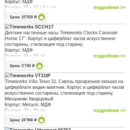
Корпус: МДФ
Размер: 33 х 33 х 5,1 см
подробнее >>
Цена: 10`910
Р
Timeworks SCCH17
Детские настенные часы Timeworks Clocks Carousel
Horse 17". Корпус и циферблат часов искусственно
состарены, стилизация под старину.
Корпус: МДФ
Размер: 48 х 33 см
подробнее >>
Цена: 3`740
Р
Timeworks VT31IP
Timeworks Villa Tesio 31. Сквозь прозрачное окошко на
циферблате виден маятник. Корпус и циферблат часов
искусственно состарены, стилизация под старину.
Механизм: Кварцевый
Корпус: Металл, МДФ
Размер: 79 х 79 см
подробнее >>
Цена: 24`940
Р