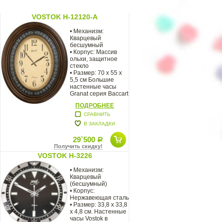
VOSTOK H-12120-A
• Механизм:
Кварцевый
бесшумный
• Корпус: Массив
ольхи, защитное
стекло
• Размер: 70 х 55 х
5,5 см Большие
настенные часы
Granat серия Baccart
в корпусе из массив
ПОДРОБНЕЕ
СРАВНИТЬ
В ЗАКЛАДКИ
29`500
Р
Получить скидку!
VOSTOK H-3226
• Механизм:
Кварцевый
(бесшумный)
• Корпус:
Нержавеющая сталь
• Размер: 33,8 х 33,8
х 4,8 см. Настенные
часы Vostok в