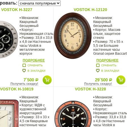
ровать:
VOSTOK H-3227
VOSTOK H-12120
• Механизм:
• Механизм:
Кварцевый
Кварцевый
бесшумный
бесшумный
• Корпус:
• Корпус: Массив
Нержавеющая сталь
ольхи, защитное
• Размер: 33,8 х 33,8
стекло
х 4,8 см Настенные
• Размер: 70 х 55 х
часы Vostok в
5,5 см Большие
металлическом
настенные часы
корпусе
Granat серия Baccart
выполненные в
в корпусе из массив
ПОДРОБНЕЕ
ПОДРОБНЕЕ
стиле
СРАВНИТЬ
СРАВНИТЬ
В ЗАКЛАДКИ
В ЗАКЛАДКИ
7`500
29`500
Р
Р
Получить скидку!
Получить скидку!
VOSTOK H-10819
VOSTOK H-3228
• Механизм:
• Механизм:
Кварцевый
Кварцевый
• Корпус: МДФ с
бесшумный
художественной
• Корпус:
инкрустацией
Нержавеющая сталь
• Размер: 33 х 33 х
• Размер: 33,8 х 33,8
4,5 см Кварцевые
х 4,8 см Настенные
настенные часы
часы Vostok в