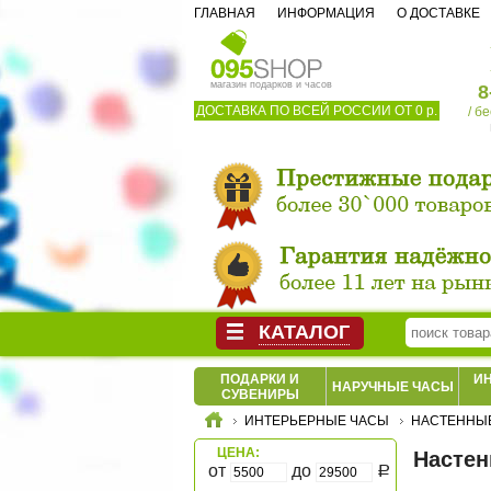
ГЛАВНАЯ
ИНФОРМАЦИЯ
О ДОСТАВКЕ
магазин подарков и часов
8
ДОСТАВКА ПО ВСЕЙ РОССИИ ОТ 0 р.
/ б
КАТАЛОГ
ПОДАРКИ И
И
НАРУЧНЫЕ ЧАСЫ
СУВЕНИРЫ
ИНТЕРЬЕРНЫЕ ЧАСЫ
НАСТЕННЫ
ЦЕНА:
Настен
от
до
Р