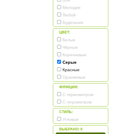
Бой
San`decor
Мелодии
Seiko
Любой
Timeworks
Будильник
Tomas Stern
ЦВЕТ:
Tonin Casa
Белые
Zero Branko
Чёрные
Коричневые
Серые
Красные
Оранжевые
ФУНКЦИИ:
С термометром
С гигрометром
СТИЛЬ:
Угловые
ВЫБРАНО:
6