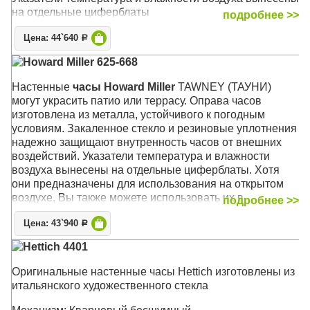
на отдельные циферблаты
подробнее >>
Механизм: Кварцевый
Цена: 44`640
Р
Корпус: Металл (кованый), защитное стекло
Howard Miller 625-668
Размер: 57 х 57 х 5 см
Настенные
часы Howard Miller
TAWNEY (ТАУНИ)
могут украсить патио или террасу. Оправа часов
изготовлена из металла, устойчивого к погодным
условиям. Закаленное стекло и резиновые уплотнения
надежно защищают внутренность часов от внешних
воздействий. Указатели температура и влажности
воздуха вынесены на отдельные циферблаты. Хотя
они предназначены для использования на открытом
воздухе, Вы также можете использовать их в
подробнее >>
помещении, на кухне, в ванной или в любом другом
Цена: 43`940
месте Вашего дома
Р
Hettich 4401
Отделка корпуса выполнена в средних тонах
антрацита, которая прекрасно сочетается с любым
Оригинальные настенные часы Hettich изготовлены из
внутренним двориком или домашним декором. Белый
итальянского художественного стекла
циферблат гармонирует с корпусом и контрастно
выделяет выпуклые черные арабские цифры, которые,