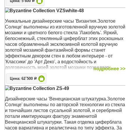
Цена: 5`600
своему лаконичному облику часы могут быть уместны
Р
и на кухне, и в спальне, и в гостиной современного
Byzantine Collection VZSwhite-48
стиля
Уникальные дизайнерские часы 'Византия.Золотое
Механизм: Кварцевый тихий
Солнце' выполнены из изготовленной вручную золотой
Корпус: МДФ
мозаики и цветного белого стекла 'Лакобель'. Яркий,
Размер: 34 х 34 х 4 см
белоснежный, стеклянный циферблат этих роскошных
часов обрамленный эксклюзивной колотой вручную
золотой мозаикой фантазийной формы станет
эффектным декором стен в любом интерьере - от
'Классики' до 'Арт Деко', а водостойкость и
долговечность моей золотой мозаики позволяет
подробнее >>
украсить данными часами и ваши ванные комнаты
Цена: 62`500
Р
Механизм: Кварцевый, плавного хода (ETA, Чехия)
Byzantine Collection ZS-49
Корпус: Стекло, Золото, стекло Лакобель
Размер: 48 х 48 х 4,5 см
Дизайнерские часы 'Венецианская штукатурка.Золотое
Солнце' выполнены по авторской технологии из стекла
и тончайших листов сусальной золотой, и серебряной
потали имитирующих фактуру знаменитой
Венецианской штукатурки. Такая отделка циферблата
часов вариативна и реалистична по типу эффекта. За