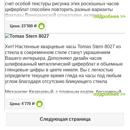
счет особой текстуры рисунка этих роскошных часов
циферблат способен повторить разные варианты
фактуры Венецианской штукатурки, включая
подробнее >>
потертости, сколы, выбоины. Такой декор является
Цена: 23`500
ярким акцентом помещения и станет эффектным
Р
декором стен в любом интерьере - от 'Классики' до 'Арт
Tomas Stern 8027
Деко'. А в водостойком исполнении позволяет украсить
данными часами и ваши ванные комнаты
Хит! Настенные кварцевые часы Tomas Stern 8027 из
стекла в современном стиле станут украшением
Механизм: Кварцевый, плавного хода (ETA, Чехия)
Вашего интерьера. Дополняют дизайн часов
Корпус: Стекло, Золото
шлифованный металлический циферблат и объемные
Размер: 49 х 49 х 4,5 см
глянцевые цифры в цвете никеля. Вы с легкостью
определите текущее время гляда на часы под любым
углом благодаря отсутсвию бликующего стекла
Механизм: Кварцевый, с плавным ходом, бесшумный
подробнее >>
Корпус: Стекло, шлифованный металл
Размер: 35 х 35 см
Цена: 4`770
Р
Следующая страница