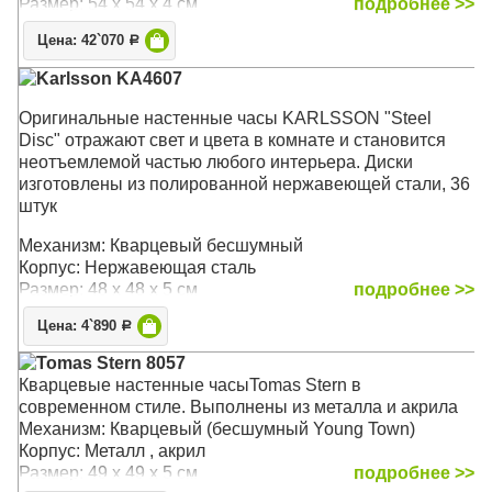
Размер: 54 x 54 х 4 см
подробнее >>
Цена: 42`070
Р
Karlsson KA4607
Оригинальные настенные часы KARLSSON "Steel
Disc" отражают свет и цвета в комнате и становится
неотъемлемой частью любого интерьера. Диски
изготовлены из полированной нержавеющей стали, 36
штук
Механизм: Кварцевый бесшумный
Корпус: Нержавеющая сталь
Размер: 48 х 48 х 5 см
подробнее >>
Цена: 4`890
Р
Tomas Stern 8057
Кварцевые настенные часыTomas Stern в
современном стиле. Выполнены из металла и акрила
Механизм: Кварцевый (бесшумный Young Town)
Корпус: Металл , акрил
Размер: 49 x 49 x 5 см
подробнее >>