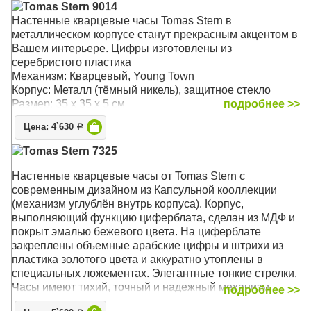
Tomas Stern 9014
Настенные кварцевые часы Tomas Stern в
металлическом корпусе станут прекрасным акцентом в
Вашем интерьере. Цифры изготовлены из
серебристого пластика
Механизм: Кварцевый, Young Town
Корпус: Металл (тёмный никель), защитное стекло
Размер: 35 х 35 х 5 см
подробнее >>
Цена: 4`630
Р
Tomas Stern 7325
Настенные кварцевые часы от Tomas Stern с
современным дизайном из Капсульной кооллекции
(механизм углублён внутрь корпуса). Корпус,
выполняющий функцию циферблата, сделан из МДФ и
покрыт эмалью бежевого цвета. На циферблате
закреплены объемные арабские цифры и штрихи из
пластика золотого цвета и аккуратно утоплены в
специальных ложементах. Элегантные тонкие стрелки.
Часы имеют тихий, точный и надежный механизм
подробнее >>
Young Town 12888 c дискретным ходом. Благодаря