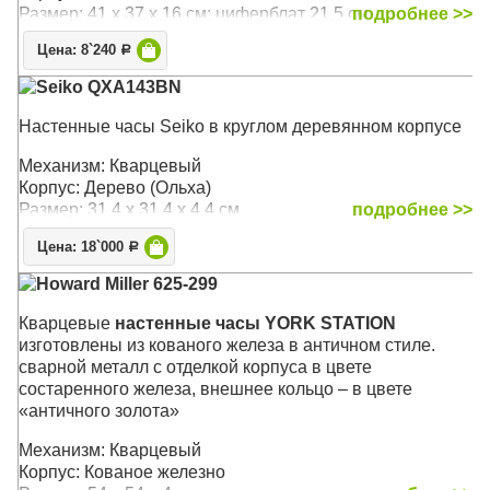
Размер: 41 x 37 x 16 см; циферблат 21,5 см.
подробнее >>
Цена: 8`240
Р
Seiko QXA143BN
Настенные часы Seiko в круглом деревянном корпусе
Механизм: Кварцевый
Корпус: Дерево (Ольха)
Размер: 31,4 х 31,4 х 4,4 см
подробнее >>
Цена: 18`000
Р
Howard Miller 625-299
Кварцевые
настенные часы YORK STATION
изготовлены из кованого железа в античном стиле.
сварной металл с отделкой корпуса в цвете
состаренного железа, внешнее кольцо – в цвете
«античного золота»
Механизм: Кварцевый
Корпус: Кованое железно