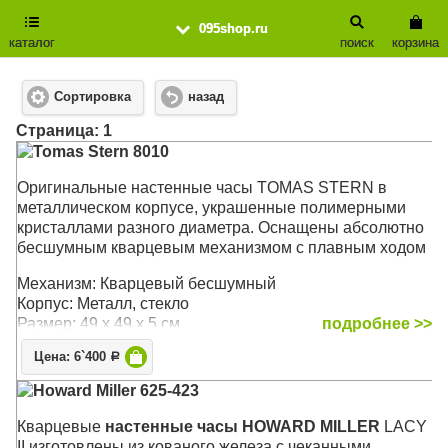
095shop.ru
каталог
поиск
корзина
Сортировка
назад
Cтраница: 1
Tomas Stern 8010
Оригинальные настенные часы TOMAS STERN в
металлическом корпусе, украшенные полимерными
кристаллами разного диаметра. Оснащены абсолютно
бесшумным кварцевым механизмом с плавным ходом
Механизм: Кварцевый бесшумный
Корпус: Металл, стекло
Размер: 49 х 49 х 5 см
подробнее >>
Цена: 6`400
Р
Howard Miller 625-423
Кварцевые
настенные часы HOWARD MILLER
LACY
II изготовлены из кованого железа c чеканными