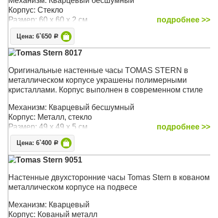
Механизм: Кварцевый бесшумный
в свою очередь, прекрасно сочетаются с изящными
Корпус: Стекло
черными стрелками, создавая изысканный вид.
Размер: 60 х 60 x 2 см
подробнее >>
Изящные полуоружности дополнительных
циферблатов термометра ( в градусах Фаренгейта) и
Цена: 6`650
Р
гигрометра легко читаются и придают циферблату еще
Tomas Stern 8017
больше визуального интереса.
Оригинальные настенные часы TOMAS STERN в
Механизм: Кварцевый
металлическом корпусе украшены полимерными
Размер: 62 х 62 х 8 см
кристаллами. Корпус выполнен в современном стиле
Механизм: Кварцевый бесшумный
Корпус: Металл, стекло
Размер: 49 х 49 х 5 см
подробнее >>
Цена: 6`400
Р
Tomas Stern 9051
Настенные двухсторонние часы Tomas Stern в кованом
металлическом корпусе на подвесе
Механизм: Кварцевый
Корпус: Кованый металл