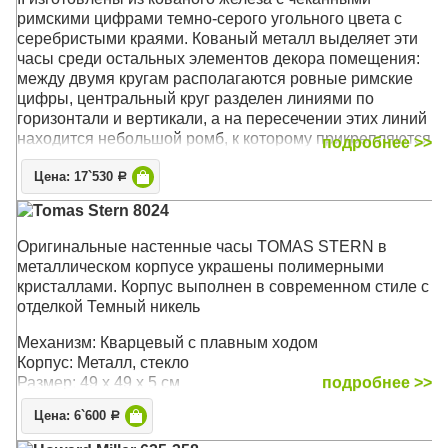
римскими цифрами темно-серого угольного цвета с
серебристыми краями. Кованый металл выделяет эти
часы среди остальных элементов декора помещения:
между двумя кругам располагаются ровные римские
цифры, центральный круг разделен линиями по
горизонтали и вертикали, а на пересечении этих линий
находится небольшой ромб, к которому прикрепляются
подробнее >>
часовые стрелки. На концах стрелок располагаются
Цена: 17`530
формы полых алмазов.
Р
Tomas Stern 8024
Механизм: Кварцевый
Корпус: Кованое железо
Оригинальные настенные часы TOMAS STERN в
Размер: 36 x 36 х 4 см
металлическом корпусе украшены полимерными
кристаллами. Корпус выполнен в современном стиле с
отделкой Темный никель
Механизм: Кварцевый с плавным ходом
Корпус: Металл, стекло
Размер: 49 х 49 х 5 см
подробнее >>
Цена: 6`600
Р