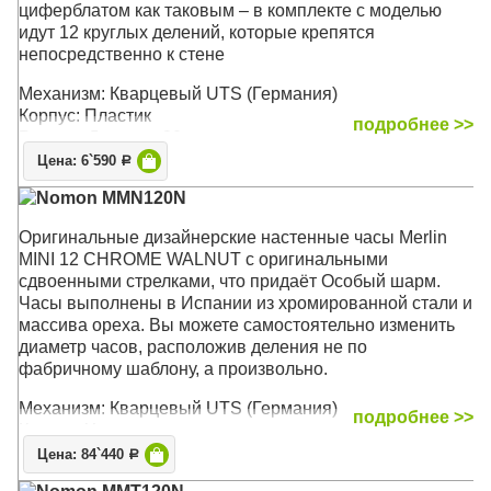
циферблатом как таковым – в комплекте с моделью
идут 12 круглых делений, которые крепятся
непосредственно к стене
Механизм: Кварцевый UTS (Германия)
Корпус: Пластик
подробнее >>
Размер: Диаметр 80 см
Цена: 6`590
Р
Nomon MMN120N
Оригинальные дизайнерские настенные часы Merlin
MINI 12 CHROME WALNUT с оригинальными
сдвоенными стрелками, что придаёт Особый шарм.
Часы выполнены в Испании из хромированной стали и
массива ореха. Вы можете самостоятельно изменить
диаметр часов, расположив деления не по
фабричному шаблону, а произвольно.
Механизм: Кварцевый UTS (Германия)
подробнее >>
Корпус: Хромированная сталь, массив ореха
Размер: Диаметр 70 см, Глубина 3 см
Цена: 84`440
Р