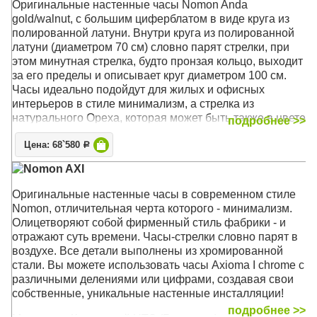
Оригинальные настенные часы Nomon Anda
gold/walnut, с большим циферблатом в виде круга из
полированной латуни. Внутри круга из полированной
латуни (диаметром 70 см) словно парят стрелки, при
этом минутная стрелка, будто пронзая кольцо, выходит
за его пределы и описывает круг диаметром 100 см.
Часы идеально подойдут для жилых и офисных
интерьеров в стиле минимализм, а стрелка из
натурального Ореха, которая может быть также в цвете
подробнее >>
Венге, придаст нужный акцент
Цена: 68`580
Р
Механизм: Кварцевый UTS (Германия)
Nomon AXI
Корпус: Полированная латунь, дерево Орех
Размер: Диаметр минимум 70 см, максимум 100 cм
Оригинальные настенные часы в современном стиле
Nomon, отличительная черта которого - минимализм.
Олицетворяют собой фирменный стиль фабрики - и
отражают суть времени. Часы-стрелки словно парят в
воздухе. Все детали выполнены из хромированной
стали. Вы можете использовать часы Axioma I chrome с
различными делениями или цифрами, создавая свои
собственные, уникальные настенные инсталляции!
подробнее >>