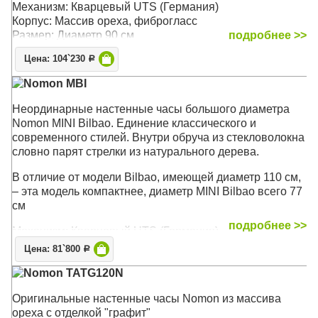
Механизм: Кварцевый UTS (Германия)
Корпус: Массив ореха, фиброгласс
Размер: Диаметр 90 см
подробнее >>
Цена: 104`230
Р
Nomon MBI
Неординарные настенные часы большого диаметра
Nomon MINI Bilbao. Единение классического и
современного стилей. Внутри обруча из стекловолокна
словно парят стрелки из натурального дерева.
В отличие от модели Bilbao, имеющей диаметр 110 см,
– эта модель компактнее, диаметр MINI Bilbao всего 77
см
подробнее >>
Механизм: Кварцевый UTS (Германия)
Корпус: Натуральная древесина ореха,
Цена: 81`800
Р
хромированная сталь, стеклопластик
Nomon TATG120N
Размер: Диаметр 77 см, высота H 92 см
Оригинальные настенные часы Nomon из массива
ореха с отделкой "графит"