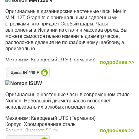
Nomon MMT120N
Оригинальные дизайнерские настенные часы Merlin
MINI 12T Graphite с оригинальными сдвоенными
стрелками, что придаёт Особый шарм. Часы
выполнены в Испании из стали и массива ореха. Вы
можете самостоятельно изменить диаметр часов,
расположив деления не по фабричному шаблону, а
произвольно
Механизм: Кварцевый UTS (Германия)
подробнее >>
Корпус: Хромированная сталь, массив ореха
Размер: Диаметр 125 см, Глубина 3 см
Цена: 84`440
Р
Nomon ISUW
Оригинальные настенные часы в современном стиле
Nomon. Небольшой диаметр часов позволяет
использовать их в любых помещениях
Механизм: Кварцевый UTS (Германия)
Корпус: Хромированная сталь
Размер: Диаметр 50 см
подробнее >>