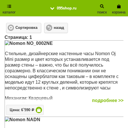
095shop.ru
каталог
поиск
корзина
Сортировка
назад
Cтраница: 1
Nomon NO_0002NE
Стильные, дизайнерские настенные часы Nomon Oj
Mini размер и цвет которых устанавливается под
размер стены – важно, что бы всё получилось
соразмерно. В классическом понимании они не
оснащены циферблатом как таковым – в комплекте с
моделью идут 12 круглых делений, которые крепятся
непосредственно к стене , и символизируют часы
Механизм: Кварцевый
подробнее >>
Корпус: Пластик
Размер: Порядка 50 см
Цена: 6`590
Р
Nomon NADN