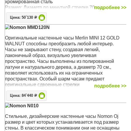
хромированная сталь
Размер: Диаметр по минутной стрелке 70 см
подробнее >>
Цена: 50`130
Р
Nomon MMD120N
Оригинальные настенные часы Merlin MINI 12 GOLD
WALNUT способны преобразить любой интерьер.
Часы не закрывают стену, создавая легкий,
лаконичный образ, визуально увеличивая
пространство. Часы выполнены из полированной
латуни и натурального дерева, а диаметр 70 см.,
позволяет использовать их на ограниченных
пространствах. Особый шарм часам придают
оригинальные сдвоенные стрелки
подробнее >>
Механизм: Кварцевый UTS (Германия)
Цена: 84`440
Р
Корпус: Латунь, дерево орех
Nomon N010
Размер: Диаметр 70 см, толщина 6 см.
Стильные, дизайнерские настенные часы Nomon Oj
размер и цвет которых устанавливается под размер
стены. В классическом понимании они не оснащены