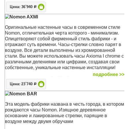
Механизм: Кварцевый UTS (Германия)
Корпус: Хромированная сталь
Цена: 36`940
Р
Размер: Диаметр 60 см по минутной стрелке
Nomon AXMI
Оригинальные настенные часы в современном стиле
Nomon, отличительная черта которого - минимализм.
Олицетворяют собой фирменный стиль фабрики - и
отражают суть времени. Часы-стрелки словно парят в
воздухе. Все детали выполнены из хромированной
стали. Вы можете использовать часы Axioma I chrome с
различными делениями или цифрами, создавая свои
собственные, уникальные настенные инсталляции!
подробнее >>
Механизм: Кварцевый UTS (Германия)
Корпус: Хромированная сталь
Цена: 23`740
Р
Размер: Диаметр 37 см по минутной стрелке
Nomon BAR
Эта модель фабрики названа в честь города, в котором
рождаются часы Nomon. Изящное деревянное
основание и лакированные стрелки, парящие в
воздухе между двумя обручами