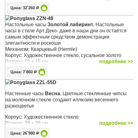
Цена: 32`260
Р
Ponyglass ZZN-48
Настольные часы
Золотой лабиринт.
Настольные
часы в стиле Арт Деко- даже в наши дни он остаётся
самым эффектным средством демонстрации
элегантности и роскоши
Механизм: Кварцевый (Hermle)
Корпус: Художественное стекло, сусальное золото
Размер: 15 х 15 см
подробнее >>
Цена: 7`860
Р
Ponyglass ZZL-55D
Настенные часы
Весна.
Цветные стеклянные чипсы
на молочном стекле создают иллюзию весеннего
разноцветья
Корпус: Художественное стекло
Размер: 38 х 38 см
подробнее >>
Цена: 26`980
Р