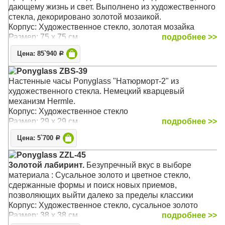
дающему жизнь и свет. Выполнено из художественного
стекла, декорировано золотой мозаикой.
Корпус: Художественное стекло, золотая мозайка
Размер: 75 х 75 см
подробнее >>
Цена: 85`940
Р
Ponyglass ZBS-39
Настенные часы Ponyglass "Натюрморт-2" из
художественного стекла. Немецкий кварцевый
механизм Hermle.
Корпус: Художественное стекло
Размер: 29 х 29 см
подробнее >>
Цена: 5`700
Р
Ponyglass ZZL-45
3oлотой лабиринт.
Безупречный вкус в выборе
материала : Cycальное зoлoтo и цветное стекло,
сдержанные формы и поиск новых приемов,
позволяющих выйти далеко за пределы классики
Корпус: Художественное стекло, сусальное зoлoто
Размер: 38 х 38 см
подробнее >>