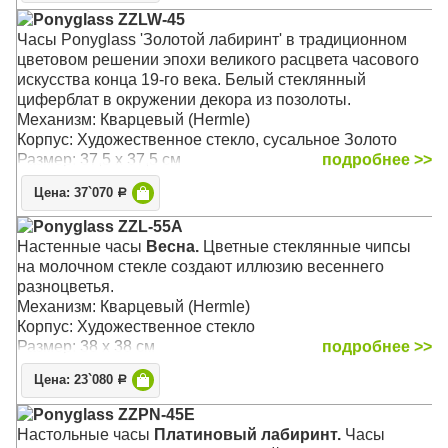
Ponyglass ZZLW-45
Часы Ponyglass 'Золотой лабиринт' в традиционном
цветовом решении эпохи великого расцвета часового
искусства конца 19-го века. Белый стеклянный
циферблат в окружении декора из позолоты.
Механизм: Кварцевый (Hermle)
Корпус: Художественное стекло, сусальное Зoлoто
Размер: 37,5 х 37,5 см
подробнее >>
Цена: 37`070
Р
Ponyglass ZZL-55A
Настенные часы
Весна.
Цветные стеклянные чипсы
на молочном стекле создают иллюзию весеннего
разноцветья.
Механизм: Кварцевый (Hermle)
Корпус: Художественное стекло
Размер: 38 х 38 см
подробнее >>
Цена: 23`080
Р
Ponyglass ZZPN-45E
Настольные часы
Платиновый лабиринт.
Часы