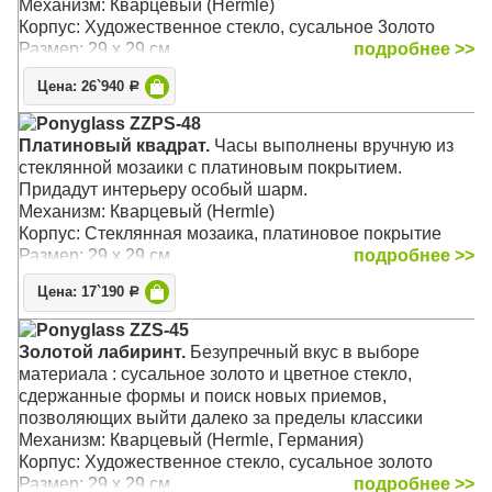
Механизм: Кварцевый (Hermle)
Корпус: Художественное стекло, сусальное 3oлoто
Размер: 29 х 29 см
подробнее >>
Цена: 26`940
Р
Ponyglass ZZPS-48
Платиновый квадрат.
Часы выполнены вручную из
стеклянной мозаики с платиновым покрытием.
Придадут интерьеру особый шарм.
Механизм: Кварцевый (Hermle)
Корпус: Стеклянная мозаика, платиновое покрытие
Размер: 29 х 29 см
подробнее >>
Цена: 17`190
Р
Ponyglass ZZS-45
Золотой лабиринт.
Безупречный вкус в выборе
материала : сусальное золото и цветное стекло,
сдержанные формы и поиск новых приемов,
позволяющих выйти далеко за пределы классики
Механизм: Кварцевый (Hermle, Германия)
Корпус: Художественное стекло, сусальное золото
Размер: 29 х 29 см
подробнее >>