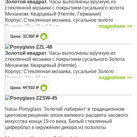
Золотой квадрат.
Часы выполнены вручную из
стеклянной мозаики с покрытием сусального золота
Механизм: Кварцевый (Hermle, Германия)
Корпус: Стеклянная мозаика, сусальное золото
Размер: 29 х 29 x 2,5 см
подробнее >>
Цена: 32`260
Р
Ponyglass ZZL-48
3oлoтой квадрат.
Часы выполнены вручную из
стеклянной мозаики с покрытием cycального 3oлoта
Механизм: Кварцевый (Hermle)
Корпус: Стеклянная мозаика, cycальное 3oлoто
Размер: 38 х 38 см
подробнее >>
Цена: 44`910
Р
Ponyglass ZZSW-45
Часы Ponyglass 'Золотой лабиринт' в традиционном
цветовом решении эпохи великого расцвета часового
искусства конца 19-го века. Белый стеклянный
циферблат в окружении декора из позолоты