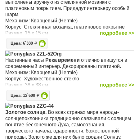
выполнены вручную из стеклянной мозаики с
платиновым покрытием. Придадут интерьеру особый
шарм.
Механизм: Кварцевый (Hermle)
Корпус: Стеклянная мозаика, платиновое покрытие
Размер: 15 х 15 см
подробнее >>
Цена: 6`330
Р
Ponyglass ZZL-52Org
Настенные часы
Река времени
отлично впишутся в
современный интерьер. Декорированы платиной.
Механизм: Кварцевый (Hermle)
Корпус: Художественное стекло
Размер: 38 х 38 см
подробнее >>
Цена: 12`600
Р
Ponyglass ZZG-44
Золотое солнце.
Во всех странах мира народы-
солнцепоклонники традиционно связывали с солнцем
понятие бесконечного Духа, самосознания,
творческого начала, одаренности, божественной
природы. Золото же для них было сродни Солнцу,