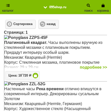
095shop.ru
каталог
поиск
корзина
Сортировка
назад
Cтраница: 1
Ponyglass ZZPS-45F
Платиновый квадрат.
Часы выполнены вручную из
стеклянной мозаики с платиновым покрытием.
Придадут интерьеру особый шарм.
Механизм: Кварцевый (Hermle)
Корпус: Стеклянная мозаика, платиновое покрытие
Размер: 29 х 29 см
подробнее >>
Цена: 18`720
Р
Ponyglass ZZL-52G
Настенные часы
Река времени
отлично впишутся в
современный интерьер. Декорированы сусальным
3oлотом
Механизм: Кварцевый (Hermle, Германия)
Корпус: Художественное стекло (Насыщенный