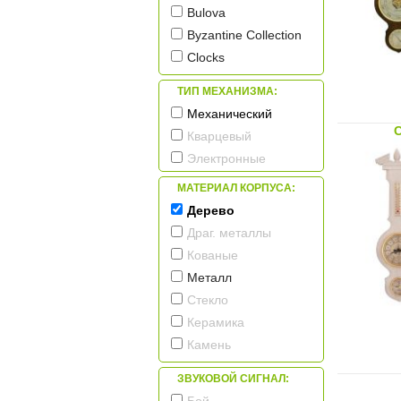
Bulova
Byzantine Collection
Clocks
Columbus
ТИП МЕХАНИЗМА:
Comitti
Механический
Cooper Classics
Кварцевый
Engstler
Электронные
Granat
МАТЕРИАЛ КОРПУСА:
Hermle
Дерево
Hettich
Драг. металлы
Hoenes
Кованые
Howard Miller
Металл
Incantesimo Design
Стекло
Karlsson
Керамика
Kieninger
Камень
Lowell
Пластик
MADO
ЗВУКОВОЙ СИГНАЛ:
Nomon