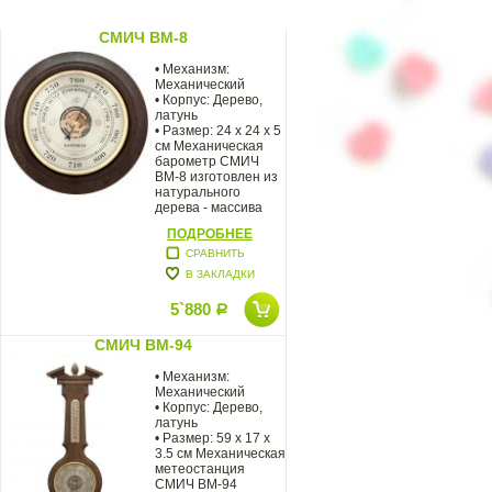
СМИЧ BM-8
• Механизм:
Механический
• Корпус: Дерево,
латунь
• Размер: 24 x 24 х 5
см Механическая
барометр СМИЧ
BM-8 изготовлен из
натурального
дерева - массива
Дуба.
ПОДРОБНЕЕ
СРАВНИТЬ
В ЗАКЛАДКИ
5`880
Р
СМИЧ BM-94
• Механизм:
Механический
• Корпус: Дерево,
латунь
• Размер: 59 x 17 x
3.5 см Механическая
метеостанция
СМИЧ BM-94