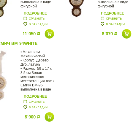
выполнена в виде
выполнена в виде
фигурной
фигурной
деревянной панели
деревянной
ПОДРОБНЕЕ
ПОДРОБНЕЕ
СРАВНИТЬ
СРАВНИТЬ
В ЗАКЛАДКИ
В ЗАКЛАДКИ
11`050
8`070
Р
Р
СМИЧ BM-94WHITE
• Механизм:
Механический
• Корпус: Дерево
Дуб, латунь
• Размер: 59 x 17 x
3.5 см Белая
механическая
метеостанция-часы
СМИЧ BM-96
выполнена в виде
фигурной
ПОДРОБНЕЕ
СРАВНИТЬ
В ЗАКЛАДКИ
8`900
Р