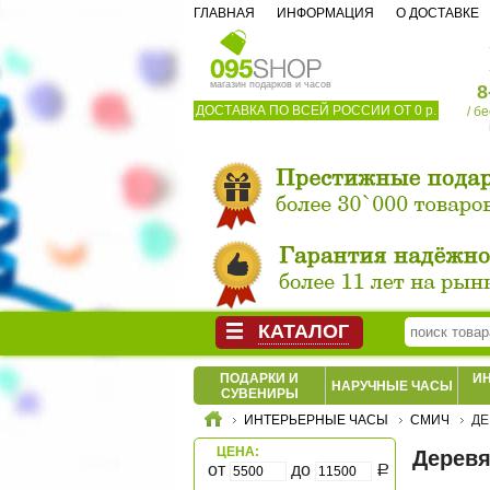
ГЛАВНАЯ
ИНФОРМАЦИЯ
О ДОСТАВКЕ
магазин подарков и часов
8
ДОСТАВКА ПО ВСЕЙ РОССИИ ОТ 0 р.
/ б
КАТАЛОГ
ПОДАРКИ И
И
НАРУЧНЫЕ ЧАСЫ
СУВЕНИРЫ
ИНТЕРЬЕРНЫЕ ЧАСЫ
СМИЧ
ДЕ
ЦЕНА:
Дерев
от
до
Р