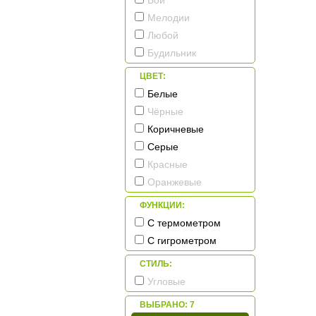
Бой
Opulent
Мелодии
Power
Любой
Rhythm
Будильник
San`decor
ЦВЕТ:
SARS
Белые
Seiko
Чёрные
Sinix
Коричневые
Timeworks
Серые
Tomas Stern
Красные
Tonin Casa
Оранжевые
Trenkle
Vostok
ФУНКЦИИ:
С термометром
С гигрометром
СТИЛЬ:
Угловые
ВЫБРАНО:
7