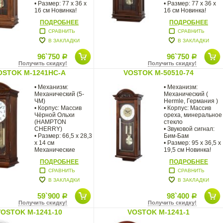
• Размер: 77 х 36 х
• Размер: 77 х 36 х
16 см Новинка!
16 см Новинка!
Большие
Большие
ПОДРОБНЕЕ
ПОДРОБНЕЕ
СРАВНИТЬ
СРАВНИТЬ
В ЗАКЛАДКИ
В ЗАКЛАДКИ
96`750
96`750
Р
Р
Получить скидку!
Получить скидку!
OSTOK M-1241HC-A
VOSTOK M-50510-74
• Механизм:
• Механизм:
Механический (5-
Механический (
ЧМ)
Hermle, Германия )
• Корпус: Массив
• Корпус: Массив
Чёрной Ольхи
ореха, минеральное
(HAMPTON
стекло
CHERRY)
• Звуковой сигнал:
• Размер: 66,5 х 28,3
Бим-Бам
х 14 см
• Размер: 95 х 36,5 х
Механические
19,5 см Новинка!
настенные часы
ПОДРОБНЕЕ
ПОДРОБНЕЕ
Vostok в корпусе из
массива
СРАВНИТЬ
СРАВНИТЬ
натурального
В ЗАКЛАДКИ
В ЗАКЛАДКИ
59`900
98`400
Р
Р
Получить скидку!
Получить скидку!
VOSTOK M-1241-10
VOSTOK M-1241-1