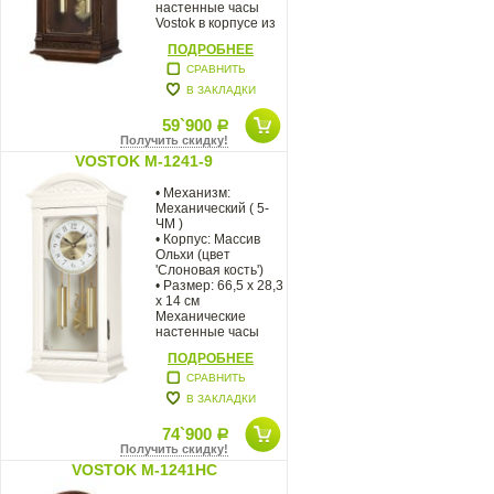
настенные часы
Vostok в корпусе из
массива
ПОДРОБНЕЕ
натурального
СРАВНИТЬ
В ЗАКЛАДКИ
59`900
Р
Получить скидку!
VOSTOK M-1241-9
• Механизм:
Механический ( 5-
ЧМ )
• Корпус: Массив
Ольхи (цвет
'Слоновая кость')
• Размер: 66,5 х 28,3
х 14 см
Механические
настенные часы
Vostok в корпусе из
ПОДРОБНЕЕ
массива
СРАВНИТЬ
В ЗАКЛАДКИ
74`900
Р
Получить скидку!
VOSTOK M-1241HC