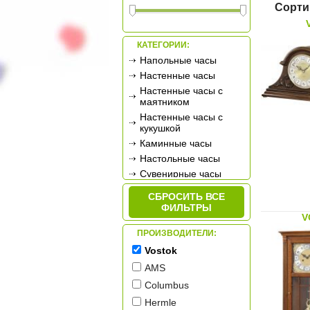
Сорти
КАТЕГОРИИ:
Напольные часы
Настенные часы
Настенные часы с
маятником
Настенные часы с
кукушкой
Каминные часы
Настольные часы
Сувенирные часы
Будильники
СБРОСИТЬ ВСЕ
Метеостанции
ФИЛЬТРЫ
V
ПРОИЗВОДИТЕЛИ:
Vostok
AMS
Columbus
Hermle