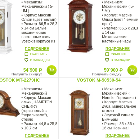
• Механизм:
• Механизм:
Механический ( 5-
Механический ( 5-
ЧМ )
ЧМ )
• Корпус: Массив
• Корпус: Массив
Ольхи (цвет Белый)
Ольхи (цвет 'Темный
• Размер: 66,5 х 28,3
орех')
х 14 см Белые
• Размер: 66,5 х 28,3
механические
х 14 см
настенные часы
Механические
Vostok в корпусе из
настенные часы
массива
Vostok в корпусе из
ПОДРОБНЕЕ
ПОДРОБНЕЕ
массива
СРАВНИТЬ
СРАВНИТЬ
В ЗАКЛАДКИ
В ЗАКЛАДКИ
54`900
59`900
Р
Р
Получить скидку!
Получить скидку!
OSTOK MT-2279HC
VOSTOK M-50530-54
• Механизм:
• Механизм:
Механический
Механический (
• Корпус: Массив
Hermle, Германия )
ольхи, HAMPTON
• Корпус: Массив
CHERRY
дуба, минеральное
(коричневый с
стекло
"переливами"),
• Звуковой сигнал:
стекло
Бим-Бам
• Размер: 44,8 х 25,8
• Размер: 85 х 36 х
х 10,7 см
16 см Новинка!
Механические
Большие
ПОДРОБНЕЕ
ПОДРОБНЕЕ
каминные часы