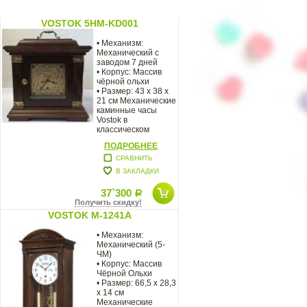
VOSTOK 5HM-KD001
• Механизм:
Механический с
заводом 7 дней
• Корпус: Массив
чёрной ольхи
• Размер: 43 х 38 х
21 см Механические
каминные часы
Vostok в
классическом
корпусе
ПОДРОБНЕЕ
СРАВНИТЬ
В ЗАКЛАДКИ
37`300
Р
Получить скидку!
VOSTOK M-1241A
• Механизм:
Механический (5-
ЧМ)
• Корпус: Массив
Чёрной Ольхи
• Размер: 66,5 х 28,3
х 14 см
Механические