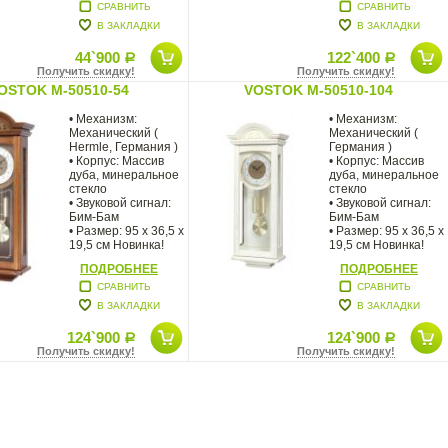
Vostok.
СРАВНИТЬ
СРАВНИТЬ
В ЗАКЛАДКИ
В ЗАКЛАДКИ
44`900
122`400
Р
Р
Получить скидку!
Получить скидку!
OSTOK M-50510-54
VOSTOK M-50510-104
• Механизм:
• Механизм:
Механический (
Механический (
Hermle, Германия )
Германия )
• Корпус: Массив
• Корпус: Массив
дуба, минеральное
дуба, минеральное
стекло
стекло
• Звуковой сигнал:
• Звуковой сигнал:
Бим-Бам
Бим-Бам
• Размер: 95 х 36,5 х
• Размер: 95 х 36,5 х
19,5 см Новинка!
19,5 см Новинка!
Большие
ПОДРОБНЕЕ
ПОДРОБНЕЕ
СРАВНИТЬ
СРАВНИТЬ
В ЗАКЛАДКИ
В ЗАКЛАДКИ
124`900
124`900
Р
Р
Получить скидку!
Получить скидку!