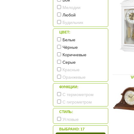
Бой
Мелодии
Любой
Будильник
ЦВЕТ:
Белые
Чёрные
Коричневые
Серые
Красные
V
Оранжевые
ФУНКЦИИ:
С термометром
С гигрометром
СТИЛЬ:
Угловые
ВЫБРАНО:
17