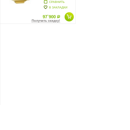
СРАВНИТЬ
В ЗАКЛАДКИ
97`900
Р
Получить скидку!