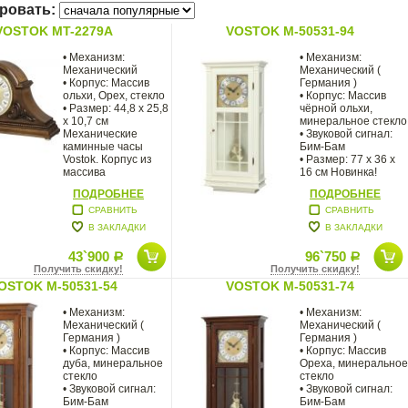
ровать:
VOSTOK MT-2279A
VOSTOK M-50531-94
• Механизм:
• Механизм:
Механический
Механический (
• Корпус: Массив
Германия )
ольхи, Орех, стекло
• Корпус: Массив
• Размер: 44,8 х 25,8
чёрной ольхи,
х 10,7 см
минеральное стекло
Механические
• Звуковой сигнал:
каминные часы
Бим-Бам
Vostok. Корпус из
• Размер: 77 х 36 х
массива
16 см Новинка!
натурального
Белый
ПОДРОБНЕЕ
ПОДРОБНЕЕ
СРАВНИТЬ
СРАВНИТЬ
В ЗАКЛАДКИ
В ЗАКЛАДКИ
43`900
96`750
Р
Р
Получить скидку!
Получить скидку!
OSTOK M-50531-54
VOSTOK M-50531-74
• Механизм:
• Механизм:
Механический (
Механический (
Германия )
Германия )
• Корпус: Массив
• Корпус: Массив
дуба, минеральное
Ореха, минеральное
стекло
стекло
• Звуковой сигнал:
• Звуковой сигнал:
Бим-Бам
Бим-Бам