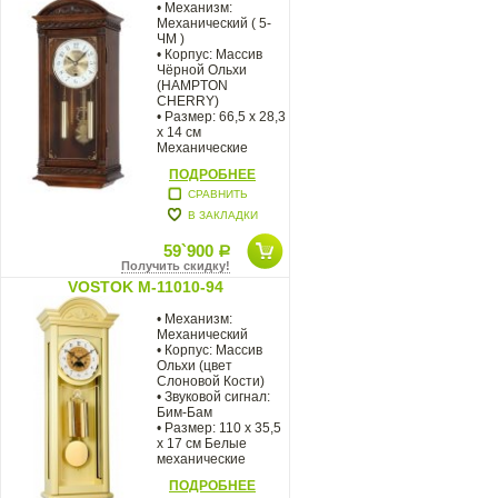
• Механизм:
Механический ( 5-
ЧМ )
• Корпус: Массив
Чёрной Ольхи
(HAMPTON
CHERRY)
• Размер: 66,5 х 28,3
х 14 см
Механические
настенные часы
ПОДРОБНЕЕ
Vostok в корпусе из
массива
СРАВНИТЬ
В ЗАКЛАДКИ
59`900
Р
Получить скидку!
VOSTOK M-11010-94
• Механизм:
Механический
• Корпус: Массив
Ольхи (цвет
Слоновой Кости)
• Звуковой сигнал:
Бим-Бам
• Размер: 110 х 35,5
х 17 см Белые
механические
настенные
ПОДРОБНЕЕ