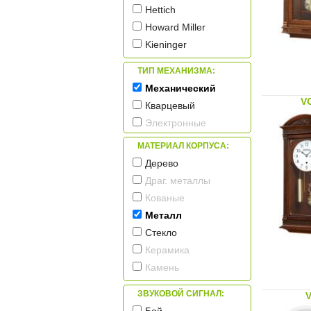
Hettich
Howard Miller
Kieninger
LEFF
ТИП МЕХАНИЗМА:
Power
Механический
SARS
V
Кварцевый
Tomas Stern
Электронные
СМИЧ
МАТЕРИАЛ КОРПУСА:
Дерево
Драг. металлы
Кованые
Металл
Стекло
Керамика
Камень
Пластик
ЗВУКОВОЙ СИГНАЛ: