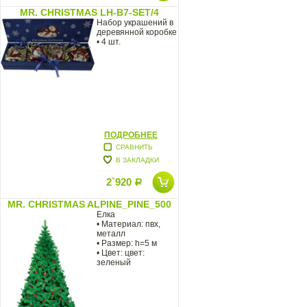
MR. CHRISTMAS LH-B7-SET/4
Набор украшений в
деревянной коробке
• 4 шт.
ПОДРОБНЕЕ
СРАВНИТЬ
В ЗАКЛАДКИ
2`920
Р
MR. CHRISTMAS ALPINE_PINE_500
Елка
• Материал: пвх,
металл
• Размер: h=5 м
• Цвет: цвет:
зеленый