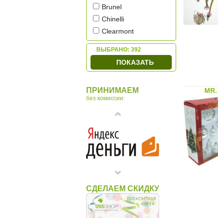
Brunel
Chinelli
Clearmont
Cre Art
ВЫБРАНО:
392
Credan
ПОКАЗАТЬ
Dalvey
Di.LOOK
ПРИНИМАЕМ
MR.
Donart
без комиссии:
Donato&Maresca
El Casco
Euro FAR
Gran Carro
Haus and Desing
Linea Argenti
Linea Del Tempo
СДЕЛАЕМ СКИДКУ
Mova Globe
Nao
Olmecs