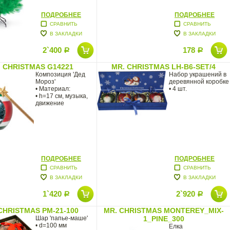
ПОДРОБНЕЕ
ПОДРОБНЕЕ
СРАВНИТЬ
СРАВНИТЬ
В ЗАКЛАДКИ
В ЗАКЛАДКИ
2`400
178
Р
Р
 CHRISTMAS G14221
MR. CHRISTMAS LH-B6-SET/4
Композиция 'Дед
Набор украшений в
Мороз'
деревянной коробке
• Материал:
• 4 шт.
• h=17 см, музыка,
движение
ПОДРОБНЕЕ
ПОДРОБНЕЕ
СРАВНИТЬ
СРАВНИТЬ
В ЗАКЛАДКИ
В ЗАКЛАДКИ
1`420
2`920
Р
Р
CHRISTMAS PM-21-100
MR. CHRISTMAS MONTEREY_MIX-
Шар 'папье-маше'
1_PINE_300
• d=100 мм
Елка