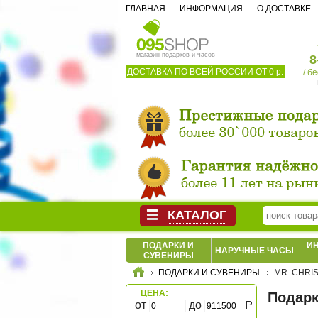
ГЛАВНАЯ
ИНФОРМАЦИЯ
О ДОСТАВКЕ
магазин подарков и часов
8
ДОСТАВКА ПО ВСЕЙ РОССИИ ОТ 0 р.
/ б
КАТАЛОГ
ПОДАРКИ И
И
НАРУЧНЫЕ ЧАСЫ
СУВЕНИРЫ
ПОДАРКИ И СУВЕНИРЫ
MR. CHRI
ЦЕНА:
Подарк
от
до
Р