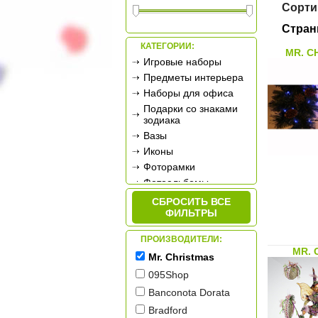
Сорти
Стран
КАТЕГОРИИ:
MR. C
Игровые наборы
Предметы интерьера
Наборы для офиса
Подарки со знаками
зодиака
Вазы
Иконы
Фоторамки
Фотоальбомы
Сувенирное оружие
СБРОСИТЬ ВСЕ
ФИЛЬТРЫ
Ретро-техника
Новогодние
ПРОИЗВОДИТЕЛИ:
украшения
MR. 
Подарочные
Mr. Christmas
сертификаты
095Shop
Banconota Dorata
Bradford