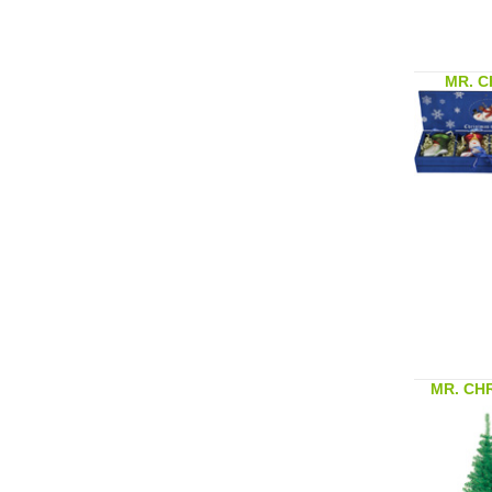
MR. C
MR. CH