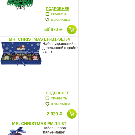
ПОДРОБНЕЕ
СРАВНИТЬ
В ЗАКЛАДКИ
50`870
Р
MR. CHRISTMAS LH-B1-SET/4
Набор украшений в
деревянной коробке
• 4 шт.
ПОДРОБНЕЕ
СРАВНИТЬ
В ЗАКЛАДКИ
2`920
Р
MR. CHRISTMAS PM-14-6T
Набор шаров
'папье-маше'