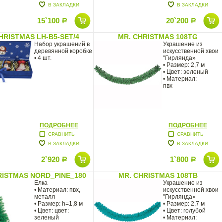
В ЗАКЛАДКИ
В ЗАКЛАДКИ
15`100
20`200
Р
Р
HRISTMAS LH-B5-SET/4
MR. CHRISTMAS 108TG
Набор украшений в
Украшение из
деревянной коробке
искусственной хвои
• 4 шт.
"Гирлянда»
• Размер: 2,7 м
• Цвет: зеленый
• Материал:
пвх
ПОДРОБНЕЕ
ПОДРОБНЕЕ
СРАВНИТЬ
СРАВНИТЬ
В ЗАКЛАДКИ
В ЗАКЛАДКИ
2`920
1`800
Р
Р
RISTMAS NORD_PINE_180
MR. CHRISTMAS 108TB
Елка
Украшение из
• Материал: пвх,
искусственной хвои
металл
"Гирлянда»
• Размер: h=1,8 м
• Размер: 2,7 м
• Цвет: цвет:
• Цвет: голубой
зеленый
• Материал: