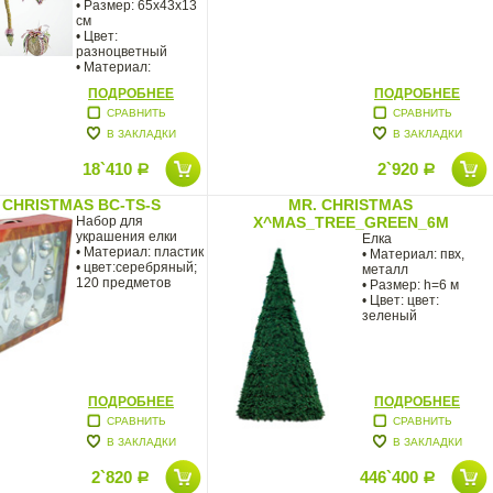
• Размер: 65x43x13
см
• Цвет:
разноцветный
• Материал:
текстиль, полимер
ПОДРОБНЕЕ
ПОДРОБНЕЕ
СРАВНИТЬ
СРАВНИТЬ
В ЗАКЛАДКИ
В ЗАКЛАДКИ
18`410
2`920
Р
Р
 CHRISTMAS BC-TS-S
MR. CHRISTMAS
Набор для
X^MAS_TREE_GREEN_6M
украшения елки
Елка
• Материал: пластик
• Материал: пвх,
• цвет:серебряный;
металл
120 предметов
• Размер: h=6 м
• Цвет: цвет:
зеленый
ПОДРОБНЕЕ
ПОДРОБНЕЕ
СРАВНИТЬ
СРАВНИТЬ
В ЗАКЛАДКИ
В ЗАКЛАДКИ
2`820
446`400
Р
Р