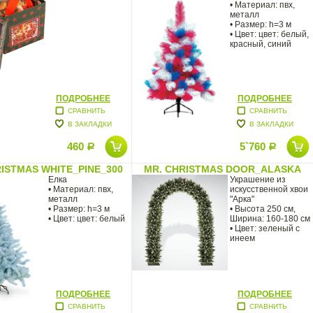
• Материал: пвх,
металл
• Размер: h=3 м
• Цвет: цвет: белый,
красный, синий
ПОДРОБНЕЕ
ПОДРОБНЕЕ
СРАВНИТЬ
СРАВНИТЬ
В ЗАКЛАДКИ
В ЗАКЛАДКИ
460
5`760
Р
Р
ISTMAS WHITE_PINE_300
MR. CHRISTMAS DOOR_ALASKA
Елка
Украшение из
• Материал: пвх,
искусственной хвои
металл
"Арка"
• Размер: h=3 м
• Высота 250 см,
• Цвет: цвет: белый
Ширина: 160-180 см
• Цвет: зеленый с
инеем
ПОДРОБНЕЕ
ПОДРОБНЕЕ
СРАВНИТЬ
СРАВНИТЬ