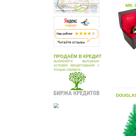
Ottaviani
MR. 
Porcellane Principe
Renzo Romagnoli
Rovertime
Royal Copenhagen
Sea Power
Tomas Stern
ПРОДАЁМ В КРЕДИТ
Vanbo
выбирайте выгодные
условия кредитования с
Zampiva
пощью сервиса
Zanelli
Макей
DOUGLAS