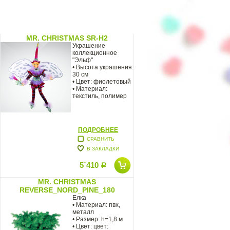
MR. CHRISTMAS SR-H2
Украшение
коллекционное
"Эльф"
• Высота украшения:
30 см
• Цвет: фиолетовый
• Материал:
текстиль, полимер
ПОДРОБНЕЕ
СРАВНИТЬ
В ЗАКЛАДКИ
5`410
Р
MR. CHRISTMAS
REVERSE_NORD_PINE_180
Елка
• Материал: пвх,
металл
• Размер: h=1,8 м
• Цвет: цвет: