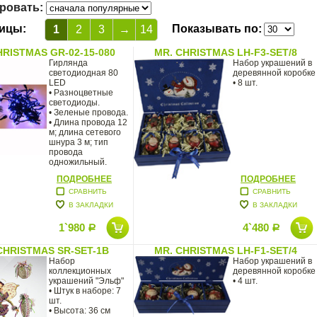
ровать:
ицы:
Показывать по:
1
2
3
→
14
HRISTMAS GR-02-15-080
MR. CHRISTMAS LH-F3-SET/8
Гирлянда
Набор украшений в
светодиодная 80
деревянной коробке
LED
• 8 шт.
• Разноцветные
светодиоды.
• Зеленые провода.
• Длина провода 12
м; длина сетевого
шнура 3 м; тип
провода
одножильный.
•
ПОДРОБНЕЕ
ПОДРОБНЕЕ
СРАВНИТЬ
СРАВНИТЬ
В ЗАКЛАДКИ
В ЗАКЛАДКИ
1`980
4`480
Р
Р
CHRISTMAS SR-SET-1B
MR. CHRISTMAS LH-F1-SET/4
Набор
Набор украшений в
коллекционных
деревянной коробке
украшений "Эльф"
• 4 шт.
• Штук в наборе: 7
шт.
• Высота: 36 см