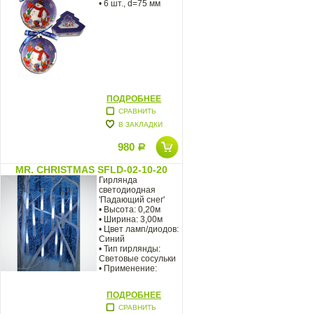
• 6 шт., d=75 мм
ПОДРОБНЕЕ
СРАВНИТЬ
В ЗАКЛАДКИ
980
Р
MR. CHRISTMAS SFLD-02-10-20
Гирлянда
светодиодная
'Падающий снег'
• Высота: 0,20м
• Ширина: 3,00м
• Цвет ламп/диодов:
Синий
• Тип гирлянды:
Световые сосульки
• Применение:
ПОДРОБНЕЕ
СРАВНИТЬ