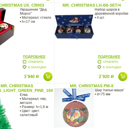
CHRISTMAS US_CR003
MR. CHRISTMAS LH-B8-SET/4
Украшение "Дед
Набор шаров в
Мороз"
деревянной коробке
• Материал: стекло
• 4 шт.
• h=17 см
ПОДРОБНЕЕ
ПОДРОБНЕЕ
СРАВНИТЬ
СРАВНИТЬ
В ЗАКЛАДКИ
В ЗАКЛАДКИ
3`940
2`920
Р
Р
MR. CHRISTMAS
MR. CHRISTMAS PM-8
_LIGHT_GREEN_PINE_160
Шар 'папье-маше'
• d=75 мм
Елка
• Материал: пвх,
металл
• Размер: h=1,6 м
• Цвет: цвет:
салатовый