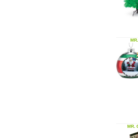
MR.
MR. 