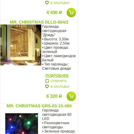
В ЗАКЛАДКИ
4`430
Р
MR. CHRISTMAS DLLD-864/2
Гирлянда
светодиодная
"Дождь"
• Высота: 3,50м
• Ширина: 2,50м
• Цвет провода:
зеленый
• Цвет ламп/диодов:
Белый
• Тип гирлянды:
Световые дожди
ПОДРОБНЕЕ
СРАВНИТЬ
В ЗАКЛАДКИ
6`320
Р
MR. CHRISTMAS GRS-03-15-080
Гирлянда
светодиодная 80
LED
• Разноцветные
светодиоды.
• Зеленые провода.