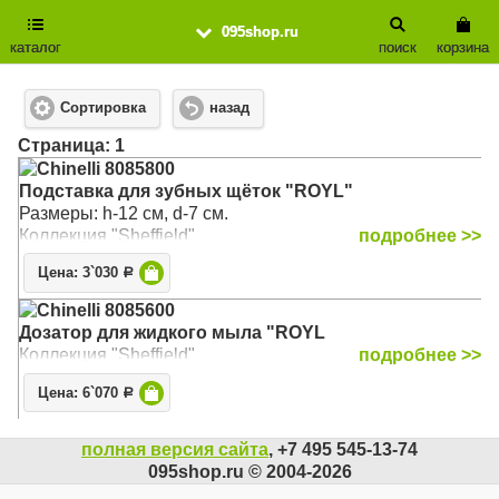
095shop.ru
каталог
поиск
корзина
Сортировка
назад
Cтраница: 1
Chinelli 8085800
Подставка для зубных щёток "ROYL"
Размеры: h-12 см, d-7 см.
Коллекция "Sheffield".
подробнее >>
Цена: 3`030
Р
Chinelli 8085600
Дозатор для жидкого мыла "ROYL
Коллекция "Sheffield".
подробнее >>
Цена: 6`070
Р
полная версия сайта
, +7 495 545-13-74
095shop.ru © 2004-2026