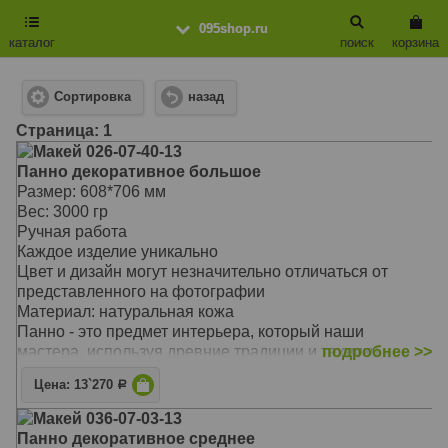
095shop.ru
каталог
поиск
корзина
Сортировка
назад
Cтраница: 1
Макей 026-07-40-13
Панно декоративное большое
Размер: 608*706 мм
Вес: 3000 гр
Ручная работа
Каждое изделие уникально
Цвет и дизайн могут незначительно отличаться от
представленного на фотографии
Материал: натуральная кожа
Панно - это предмет интерьера, который наши
мастера, используя древние традиции и техники,
подробнее >>
приближают к искусству
Цена: 13`270
Р
Если в благоустройстве вашего дома делается акцент
на оригинальность и неповторимость, то такое панно
Макей 036-07-03-13
из этого раздела станет ярким дополнением и внесет
Панно декоративное среднее