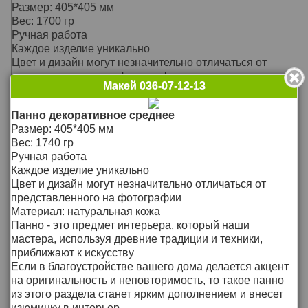
изюминку в интерьер
Размер: 405*405 мм
Вес: 1700 гр
Ручная работа
Каждое изделие уникально
Цвет и дизайн могут незначительно отличаться от
представленного на фотографии
Макей 036-07-12-13
Материал: натуральная кожа
Панно - это предмет интерьера, который наши
Панно декоративное среднее
мастера, используя древние традиции и техники,
подробнее >>
Размер: 405*405 мм
приближают к искусству
Цена: 7`570
Вес: 1740 гр
Р
Если в благоустройстве вашего дома делается акцент
Ручная работа
на оригинальность и неповторимость, то такое панно
Макей 055-07-11-13
Каждое изделие уникально
из этого раздела станет ярким дополнением и внесет
Панно декоративное
Цвет и дизайн могут незначительно отличаться от
изюминку в интерьер.
Размер: 504*504 мм
представленного на фотографии
Вес: 2200 гр
Материал: натуральная кожа
Ручная работа
Панно - это предмет интерьера, который наши
Каждое изделие уникально
мастера, используя древние традиции и техники,
Цвет и дизайн могут незначительно отличаться от
приближают к искусству
представленного на фотографии
Если в благоустройстве вашего дома делается акцент
Материал: натуральная кожа
на оригинальность и неповторимость, то такое панно
Панно - это предмет интерьера, который наши
из этого раздела станет ярким дополнением и внесет
мастера, используя древние традиции и техники,
подробнее >>
изюминку в интерьер