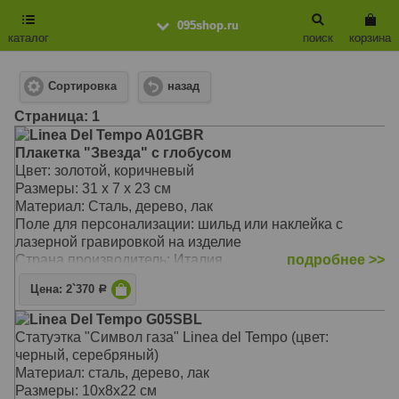
095shop.ru
каталог
поиск
корзина
Сортировка
назад
Cтраница: 1
Linea Del Tempo A01GBR
Плакетка "Звезда" с глобусом
Цвет: золотой, коричневый
Размеры: 31 х 7 х 23 см
Материал: Сталь, дерево, лак
Поле для персонализации: шильд или наклейка с
лазерной гравировкой на изделие
Страна производитель: Италия
подробнее >>
Цена: 2`370
Р
Linea Del Tempo G05SBL
Статуэтка "Символ газа" Linea del Tempo (цвет:
черный, серебряный)
Материал: сталь, дерево, лак
Размеры: 10х8х22 см