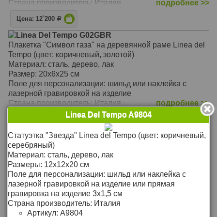
Страна производитель: Италия
подробнее >>
Цена: 12`200
Р
Linea Del Tempo G02GBR
Плакетка "Символ газа" на деревянной раме Linea del
Tempo (цвет: коричневый, золотой)
Материал: сталь, дерево, лак
Размер: 20х6х25 см
Поле для персонализации: шильд или наклейка с
лазерной гравировкой на изделие
Страна производитель: Италия
подробнее >>
Linea Del Tempo A9804
Цена: 9`800
Р
Статуэтка "Звезда" Linea del Tempo (цвет: коричневый,
Linea Del Tempo A9804
серебряный)
Статуэтка "Звезда" Linea del Tempo (цвет: коричневый,
Материал: сталь, дерево, лак
серебряный)
Размеры: 12х12х20 см
Материал: сталь, дерево, лак
Поле для персонализации: шильд или наклейка с
Размеры: 12х12х20 см
лазерной гравировкой на изделие или прямая
Поле для персонализации: шильд или наклейка с
гравировка на изделие 3х1,5 см
лазерной гравировкой на изделие или прямая
Страна производитель: Италия
гравировка на изделие 3х1,5 см
Артикул:
A9804
Страна производитель: Италия
подробнее >>