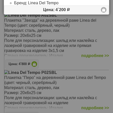
Бренд:
Linea Del Tempo
Цена: 4`200
Р
Цена: 4`200
Р
Linea Del Tempo A02SBL
Плакетка "Звезда" на деревянной раме Linea del
Tempo (цвет: серебряный, черный)
Материал: сталь, дерево, лак
Размер: 20х6х25 см
Поле для персонализации: шильд или наклейка с
лазерной гравировкой на изделие или прямая
гравировка на изделие 3х1,5 см
Страна производитель: Италия
подробнее >>
Цена: 4`800
Р
Linea Del Tempo P02SBL
Плакетка "Перо" на деревянной раме Linea del Tempo
(цвет: черный, серебряный)
Материал: сталь, дерево, лак
Размер: 20х6х25 см
Поле для персонализации: шильд или наклейка с
лазерной гравировкой на изделие
Страна производитель: Италия
подробнее >>