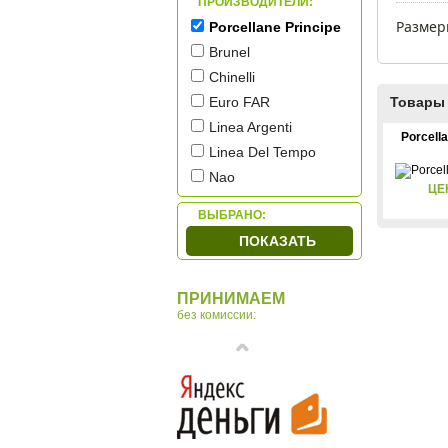
ПРОИЗВОДИТЕЛИ:
Ароматические свечи
Размеры
Porcellane Principe
Для ванной комнаты
Brunel
Сервировочные
столики
Chinelli
Песочные часы
Euro FAR
Товары 
Мировое время
Linea Argenti
Porcell
Подставки для
Linea Del Tempo
глобусов
Nao
ЦЕ
Ottaviani
ВЫБРАНО:
Royal Copenhagen
ПОКАЗАТЬ
Sea Power
Tomas Stern
ПРИНИМАЕМ
Vanbo
без комиссии:
Zampiva