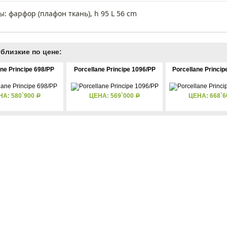
: фарфор (плафон ткань), h 95 L 56 cm
близкие по цене:
ane Principe 698/PP
Porcellane Principe 1096/PP
Porcellane Princi
НА: 580`900
ЦЕНА: 569`000
ЦЕНА: 668`
Р
Р