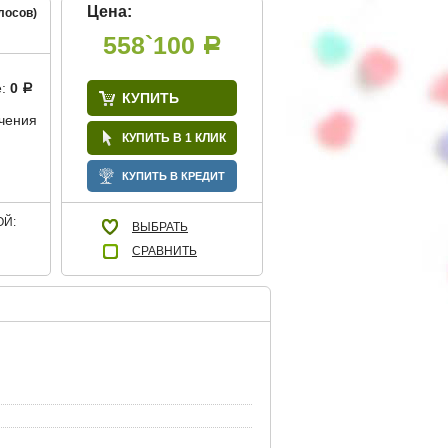
Цена:
лосов)
558`100
Р
е:
0
Р
КУПИТЬ
учения
КУПИТЬ В 1 КЛИК
КУПИТЬ В КРЕДИТ
Й:
ВЫБРАТЬ
СРАВНИТЬ