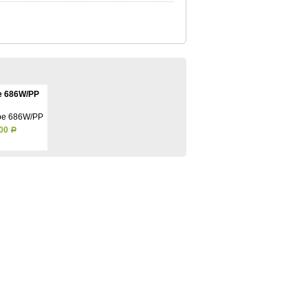
pe 686W/PP
600
Р