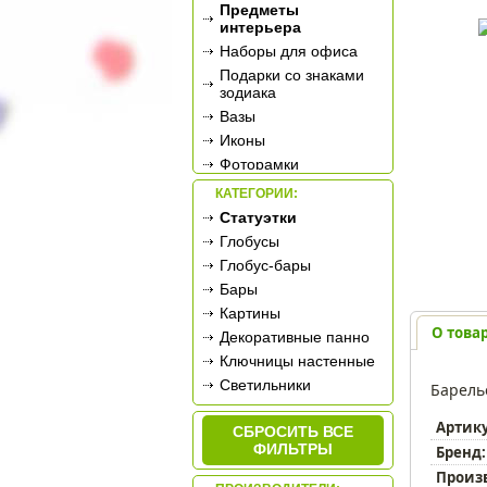
Предметы
интерьера
Наборы для офиса
Подарки со знаками
зодиака
Вазы
Иконы
Фоторамки
Фотоальбомы
КАТЕГОРИИ:
Сувенирное оружие
Статуэтки
Ретро-техника
Глобусы
Новогодние
Глобус-бары
украшения
Бары
Подарочные
Картины
сертификаты
О това
Декоративные панно
Ключницы настенные
Светильники
Барель
Подставки для книг
Артик
СБРОСИТЬ ВСЕ
Подсвечники
ФИЛЬТРЫ
Бренд:
Зеркала
Произ
Ароматизаторы