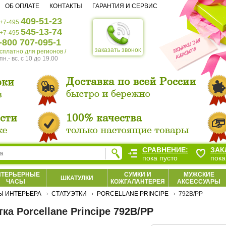
ОБ ОПЛАТЕ
КОНТАКТЫ
ГАРАНТИЯ И СЕРВИС
409-51-23
+7-495
545-13-74
+7-495
-800 707-095-1
заказать звонок
есплатно для регионов /
пн.- вс. c 10 до 19.00
СРАВНЕНИЕ:
ЗАК
пока пусто
пока
НТЕРЬЕРНЫЕ
СУМКИ И
МУЖСКИЕ
ШКАТУЛКИ
ЧАСЫ
КОЖГАЛАНТЕРЕЯ
АКСЕССУАРЫ
Ы ИНТЕРЬЕРА
СТАТУЭТКИ
PORCELLANE PRINCIPE
792B/PP
ка Porcellane Principe 792B/PP