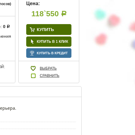
Цена:
лосов)
118`550
Р
е:
0
Р
КУПИТЬ
учения
КУПИТЬ В 1 КЛИК
КУПИТЬ В КРЕДИТ
Й:
ВЫБРАТЬ
СРАВНИТЬ
терьера.