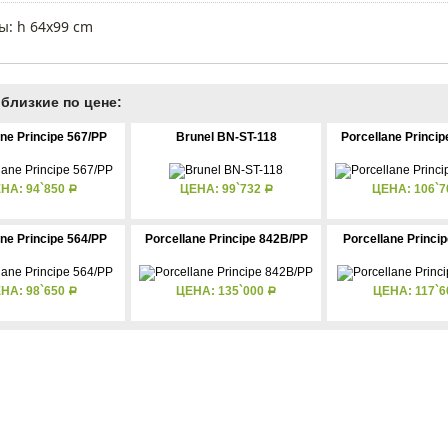
ы: h 64x99 cm
близкие по цене:
ane Principe 567/PP
Brunel BN-ST-118
Porcellane Princi
НА: 94`850
ЦЕНА: 99`732
ЦЕНА: 106`
Р
Р
ane Principe 564/PP
Porcellane Principe 842B/PР
Porcellane Princi
НА: 98`650
ЦЕНА: 135`000
ЦЕНА: 117`
Р
Р