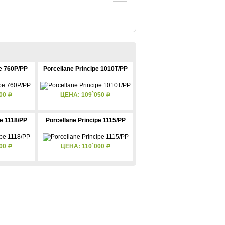
pe 760P/PP
Porcellane Principe 1010T/PP
700
ЦЕНА: 109`050
Р
Р
pe 1118/PP
Porcellane Principe 1115/PP
600
ЦЕНА: 110`000
Р
Р