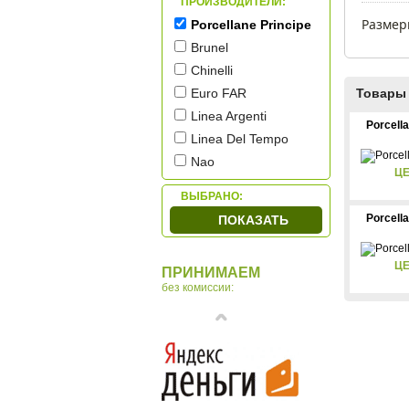
ПРОИЗВОДИТЕЛИ:
Ароматические свечи
Размер
Porcellane Principe
Для ванной комнаты
Brunel
Сервировочные
столики
Chinelli
Песочные часы
Euro FAR
Товары 
Мировое время
Linea Argenti
Porcell
Подставки для
Linea Del Tempo
глобусов
Nao
ЦЕ
Ottaviani
ВЫБРАНО:
Royal Copenhagen
Porcell
ПОКАЗАТЬ
Sea Power
Tomas Stern
ЦЕ
ПРИНИМАЕМ
Vanbo
без комиссии:
Zampiva