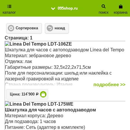
095shop.ru
каталог
поиск
корзина
Сортировка
назад
Cтраница: 1
Linea Del Tempo LDT-106ZE
Шкатулка для часов с автоподзаводом Linea del Tempo
Материал: зебрановое дерево
Отделка: лак
Габаритные размеры: 32,5х22,2х71,5см
Поле для персонализации: шильд или наклейка с
лазерной гравировкой на изделие
Страна производитель: Италия
подробнее >>
Цена: 114`900
Р
Linea Del Tempo LDT-175WE
Шкатулка для часов с автоподзаводом
Материал корпуса: Дерево
Для подзавода: 1 часов
Питание: Сеть (адаптер в комплекте)