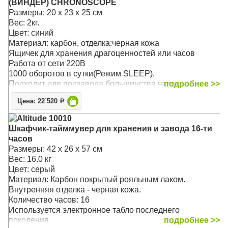
(ВИНДЕР) CHRONOSCOPE
Возможность выбора пользовательского режима и
Размеры: 20 х 23 х 25 см
регулировка количества оборотов
Вес: 2кг.
Подушечка и держатель - универсальные, размер
Цвет: синий
регулируется под конкретные часы.
Материал: карбон, отделка:черная кожа
Ящичек для хранения драгоценностей или часов
Работа от сети 220В
1000 оборотов в сутки(Режим SLEEP).
Подходит для подзавода большинства часов.
подробнее >>
Возможность выбора пользовательского режима и
Цена: 22`520
Р
регулировка количества оборотов
Основной режим - 1000 оборотов в сутки
Altitude 10010
Подушечка и держатель - универсальные, размер
Шкафчик-тайммувер для хранения и завода 16-ти
регулируется под конкретные часы
часов
Размеры: 42 х 26 х 57 см
Вес: 16.0 кг
Цвет: серый
Материал: Карбон покрытый рояльным лаком.
Внутренняя отделка - черная кожа.
Количество часов: 16
Используется электронное табло последнего
поколения
подробнее >>