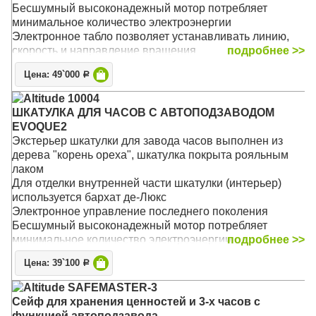
регулировка количества оборотов
Бесшумный высоконадежный мотор потребляет
Основной режим - 1800 оборотов в сутки
минимальное количество электроэнергии
Подушечка и держатель - универсальные, размер
Электронное табло позволяет устанавливать линию,
регулируется под конкретные часы
скорость и направление вращения
подробнее >>
Работает от сети 220 В
Цена: 49`000
Р
Идеально подходит для автоподзавода большинства
механических часов
Altitude 10004
Есть встроенные программы, возможность выбора
ШКАТУЛКА ДЛЯ ЧАСОВ С АВТОПОДЗАВОДОМ
пользовательского режима и регулировка количества
EVOQUE2
оборотов
Экстерьер шкатулки для завода часов выполнен из
Основной режим - 1800 оборотов в сутки
дерева "корень ореха", шкатулка покрыта рояльным
Подушечка и держатель - универсальные, размер
лаком
регулируется под конкретные часы
Для отделки внутренней части шкатулки (интерьер)
Материал: Дерево
используется бархат де-Люкс
Размер: 38 х 20 х21 см
Электронное управление последнего поколения
Бесшумный высоконадежный мотор потребляет
минимальное количество электроэнергии
подробнее >>
Универсальный: работает от сети 220 В. Адаптер в
Цена: 39`100
Р
комплекте.
Идеально подходит для автоподзавода большинства
Altitude SAFEMASTER-3
механических часов
Сейф для хранения ценностей и 3-х часов с
Есть встроенные программы, возможность выбора
функцией автоподзавода