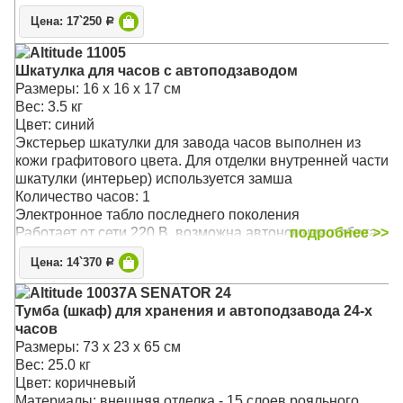
Возможность выбора пользовательского режима и
Цена: 17`250
Р
регулировка количества оборотов
Основной режим - 1800 оборотов в сутки.
Altitude 11005
Подушечка и держатель - универсальные, размер
Шкатулка для часов с автоподзаводом
регулируется под конкретные часы.
Размеры: 16 х 16 х 17 см
Вес: 3.5 кг
Цвет: синий
Экстерьер шкатулки для завода часов выполнен из
кожи графитового цвета. Для отделки внутренней части
шкатулки (интерьер) используется замша
Количество часов: 1
Электронное табло последнего поколения
Работает от сети 220 В, возможна автономная работа
подробнее >>
от батареек (2 штуки, тип D). Адаптер в комплекте.
Цена: 14`370
Р
Идеально подходит для автоподзавода большинства
механических часов
Altitude 10037A SENATOR 24
Возможность выбора пользовательского режима и
Тумба (шкаф) для хранения и автоподзавода 24-х
регулировка количества оборотов
часов
Основной режим - 1800 оборотов в сутки
Размеры: 73 х 23 х 65 см
Подушечка и держатель - универсальные, размер
Вес: 25.0 кг
регулируется под конкретные часы
Цвет: коричневый
Материалы: внешняя отделка - 15 слоев рояльного