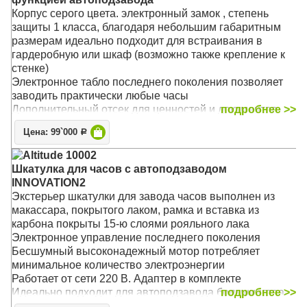
пользовательского режима и регулировка количества
Корпус серого цвета. электронный замок , степень
оборотов
защиты 1 класса, благодаря небольшим габаритным
Основной режим - 1800 оборотов в сутки
размерам идеально подходит для встраивания в
Подушечка и держатель - универсальные, размер
гардеробную или шкаф (возможно также крепление к
регулируется под конкретные часы
стенке)
Материал: Дерево
Электронное табло последнего поколения позволяет
Размер: 31 х 20 х 22 см
заводить практически любые часы
Дополнительный отсек для ценностей и документов
подробнее >>
Сертифицирован РосТест
Цена: 99`000
Р
Материал: Металл
Размер: 35 х 22 х25 см
Altitude 10002
Шкатулка для часов с автоподзаводом
INNOVATION2
Экстерьер шкатулки для завода часов выполнен из
макассара, покрытого лаком, рамка и вставка из
карбона покрыты 15-ю слоями рояльного лака
Электронное управление последнего поколения
Бесшумный высоконадежный мотор потребляет
минимальное количество электроэнергии
Работает от сети 220 В. Адаптер в комплекте
Идеально подходит для автоподзавода большинства
подробнее >>
механических часов