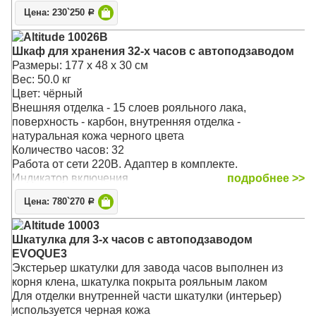
Работа от сети. Адаптер в комплекте.
Цена: 230`250
Р
Возможность программирования количества оборотов
в день (650, 900, 1300, 1850), программ от 0 до 4 (для
Altitude 10026B
часов любой сложности).
Шкаф для хранения 32-х часов с автоподзаводом
Предусмотрены 3 варианта направления вращения.
Размеры: 177 х 48 х 30 см
Включение/выключение каждого звена производится
Вес: 50.0 кг
отдельно
Цвет: чёрный
Внешняя отделка - 15 слоев рояльного лака,
поверхность - карбон, внутренняя отделка -
натуральная кожа черного цвета
Количество часов: 32
Работа от сети 220В. Адаптер в комплекте.
Индикатор включения
подробнее >>
Замок повышенной секретности
Цена: 780`270
Р
3 направления вращения
Подходит для подзавода большинства часов
Altitude 10003
Бесшумный высоконадежный мотор потребляет
Шкатулка для 3-х часов с автоподзаводом
минимальное количество электроэнергии.
EVOQUE3
Имеется три ящика для хранения часов, ювелирных
Экстерьер шкатулки для завода часов выполнен из
украшений или документов
корня клена, шкатулка покрыта рояльным лаком
Лимитированная серия
Для отделки внутренней части шкатулки (интерьер)
Возможность выбора пользовательского режима и
используется черная кожа