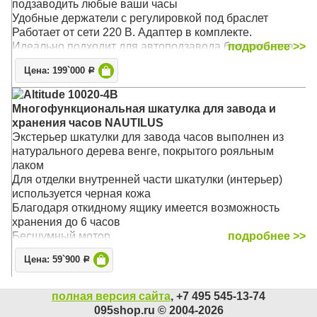
подзаводить любые ваши часы
Удобные держатели с регулировкой под браслет
Работает от сети 220 В. Адаптер в комплекте.
Идеально подходит для автоподзавода большинства
подробнее >>
механических часов, есть встроенные программы,
Цена: 199`000
Р
возможность выбора пользовательского режима и
регулировка количества оборотов
Altitude 10020-4B
Основной режим - 1850 оборотов в сутки
Многофункциональная шкатулка для завода и
Подушечка и держатель - универсальные, размер
хранения часов NAUTILUS
регулируется под конкретные часы
Экстерьер шкатулки для завода часов выполнен из
Материал: Дерево
натурального дерева венге, покрытого рояльным
Размер: 46 х 30 х 53 см
лаком
Для отделки внутренней части шкатулки (интерьер)
используется черная кожа
Благодаря откидному ящику имеется возможность
хранения до 6 часов
Бесшумный мотор
подробнее >>
Универсальный: работает от сети 220 В. Адаптер в
Цена: 59`900
Р
комплекте.
Идеально подходит для автоподзавода большинства
механических часов, есть встроенные программы,
полная версия сайта
, +7 495 545-13-74
возможность выбора пользовательского режима и
095shop.ru © 2004-2026