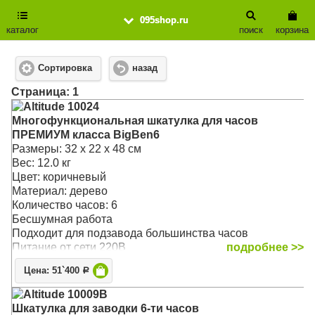
095shop.ru
каталог
поиск
корзина
Сортировка
назад
Cтраница: 1
Altitude 10024
Многофункциональная шкатулка для часов
ПРЕМИУМ класса BigBen6
Размеры: 32 х 22 х 48 см
Вес: 12.0 кг
Цвет: коричневый
Материал: дерево
Количество часов: 6
Бесшумная работа
Подходит для подзавода большинства часов
Питание от сети 220В
подробнее >>
Электронное табло последнего поколения
Цена: 51`400
Р
Материалы: дерево, отделка: черная кожа
3 направления вращения
Altitude 10009B
от 650 до 1850 оборотов в сутки
Шкатулка для заводки 6-ти часов