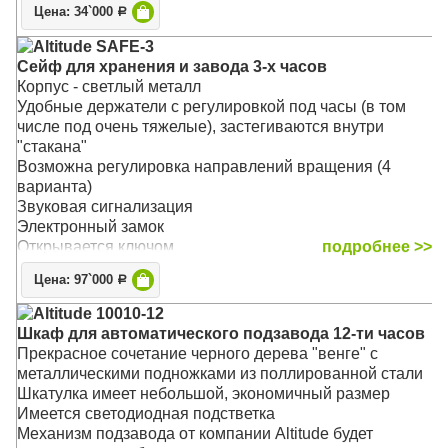
Цена: 34`000
Р
Есть встроенные программы, возможность выбора
пользовательского режима и регулировка количества
Altitude SAFE-3
оборотов
Сейф для хранения и завода 3-х часов
Основной режим - 1800 оборотов в сутки
Корпус - светлый металл
Подушечка и держатель - универсальные, размер
Удобные держатели с регулировкой под часы (в том
регулируется под конкретные часы
числе под очень тяжелые), застегиваются внутри
Материал: Дерево
"стакана"
Размер: 32 х 21 х 22 см
Возможна регулировка направлений вращения (4
варианта)
Звуковая сигнализация
Электронный замок
Открывается ключом
подробнее >>
1 класс защиты
Цена: 97`000
Р
Внутренняя мягкая подсветка
Крепление к стене
Altitude 10010-12
Сертифицирован РосТест
Шкаф для автоматического подзавода 12-ти часов
Материал: Металл
Прекрасное сочетание черного дерева "венге" с
Размер: 48 х 44 24 см
металлическими подножками из поллированной стали
Шкатулка имеет небольшой, экономичный размер
Имеется светодиодная подстветка
Механизм подзавода от компании Altitude будет