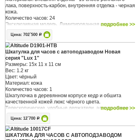
лака, поверхность-карбон, внутренняя отделка - черная
кожа.
Количество часов: 24
Эксклюзивная модель. Лимитированная серия
подробнее >>
Индикатор включения
Цена: 702`500
Р
Светодиодная подсветка
Замок повышенной секретности
Altitude D1901-HTB
Циклический режим: 6 минут движения - 30 минут
Шкатулка для часов с автоподзаводом Новая
перерыв - 6 минут движения; Изменение направления
серия "Lux 1"
движения в каждом интервале.
Размеры: 15х 11 х 11 см
Непрерывный режим: 30 минут движения - изменение
Вес: 1.2 кг
направления движения - 30 движения.
Цвет: чёрный
Вращений за сутки: 650-800-900-1800.
Материал: кожа
Изменение направления: по часовой стрелке, против
Количество часов: 1
часовой стрелки, и в обоих направлениях;
Шкатулочка в деревянном корпусе кедр и обшита
Sleep Phase: ежедневный 10-часовой перерыв
качественной кожей люкс чёрного цвета.
скорость вращения : непрерывное вращение в течение
Телескопические, удобные держатели, алюминиевое
подробнее >>
1 часа.
обрамление, шлифованный металл, регулировки
Работа от сети
Цена: 12`700
Р
направление вращения
Бесшумная работа
Работает от двух батареек класса C.
Altitude 10017CF
Производство Германия
Идеально подходит для автоподзавода большинства
ШКАТУЛКА ДЛЯ ЧАСОВ С АВТОПОДЗАВОДОМ
Подарочная упаковка
механических часов