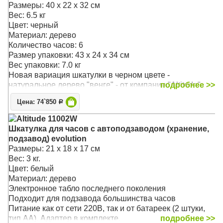
возможность выбора пользовательского режима и
Размеры: 40 х 22 х 32 см
регулировка количества оборотов
Вес: 6.5 кг
Основной режим - 1850 оборотов в суткиПодушечка и
Цвет: черный
держатель - универсальные, размер регулируется под
Материал: дерево
конкретные часы
Количество часов: 6
Размер упаковки: 43 х 24 х 34 см
Вес упаковки: 7.0 кг
Новая вариация шкатулки в черном цвете -
натуральное дерево "венге" - от компании "Altitude"
подробнее >>
подчеркивает Вашу индивидуальность.
Цена: 74`850
Р
Легкий доступ к часам, вместительный отсек для
хранения.
Altitude 11002W
Удобные держатели с функцией выдвижения под
Шкатулка для часов с автоподзаводом (хранение,
браслет.
подзавод) evolution
Бесшумная работа
Размеры: 21 х 18 х 17 см
Подзавод всех (99%) часов любой сложности!
Вес: 3 кг.
Питание от сети 220В
Цвет: белый
Стильный лаконичный дизайн
Материал: дерево
Электронное табло последнего поколения
Подходит для подзавода большинства часов
Питание как от сети 220В, так и от батареек (2 штуки,
тип АА). Адаптер в комплекте.
подробнее >>