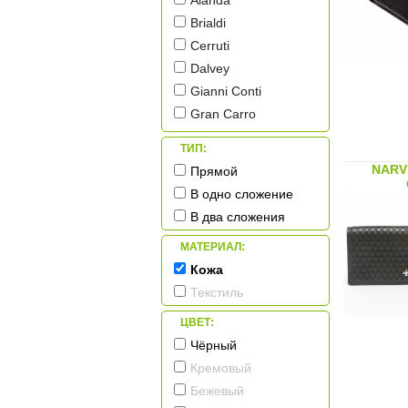
Alanda
Brialdi
Cerruti
Dalvey
Gianni Conti
Gran Carro
Leonhard Heyden
ТИП:
Mano
NARV
Прямой
Pellecon
В одно сложение
Petek
В два сложения
Piquadro
МАТЕРИАЛ:
Porsche Design
Кожа
Sergio Belotti
Текстиль
Tonino Lamborghini
Tuscany Leather
ЦВЕТ:
Макей
Чёрный
Кремовый
Бежевый