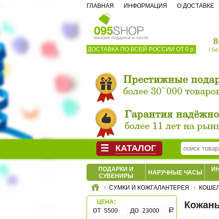
ГЛАВНАЯ
ИНФОРМАЦИЯ
О ДОСТАВКЕ
магазин подарков и часов
8
ДОСТАВКА ПО ВСЕЙ РОССИИ ОТ 0 р.
/ б
КАТАЛОГ
ПОДАРКИ И
И
НАРУЧНЫЕ ЧАСЫ
СУВЕНИРЫ
СУМКИ И КОЖГАЛАНТЕРЕЯ
КОШЕЛ
ЦЕНА:
Кожаны
от
до
Р