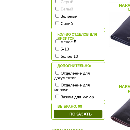
Серый
NARV
Белый
N
Зелёный
Синий
Красный/Бордовый
КОЛ-ВО ОТДЕЛОВ ДЛЯ
Коричневый
ВИЗИТОК:
менее 5
Жёлтый/Оранжевый
5-10
более 10
ДОПОЛНИТЕЛЬНО:
Отделение для
документов
Отделение для
NARV
мелочи
Зажим для купюр
ВЫБРАНО:
98
ПОКАЗАТЬ