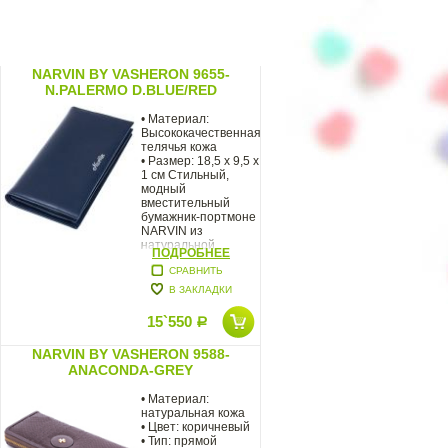
NARVIN BY VASHERON 9655-
N.PALERMO D.BLUE/RED
• Материал:
я
Высококачественная
телячья кожа
• Размер: 18,5 х 9,5 х
1 см Стильный,
модный
вместительный
бумажник-портмоне
NARVIN из
натуральной
ПОДРОБНЕЕ
телячьей. Модель
СРАВНИТЬ
В ЗАКЛАДКИ
15`550
Р
NARVIN BY VASHERON 9588-
ANACONDA-GREY
• Материал:
натуральная кожа
• Цвет: коричневый
• Тип: прямой