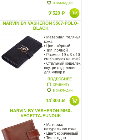
В ЗАКЛАДКИ
9`520
Р
NARVIN BY VASHERON 9567-POLO-
BLACK
• Материал: телячья
кожа
• Цвет: чёрный
• Тип: прямой
• Размер: 19 x 3 x 10
см Кошелек женский
• Стильный кошелек,
внутри отделение
для купюр и
ПОДРОБНЕЕ
СРАВНИТЬ
В ЗАКЛАДКИ
14`300
Р
NARVIN BY VASHERON 9660-
VEGETTA-FUNDUK
• Материал:
натуральная кожа
• Цвет: коричневый
• Тип: в одно