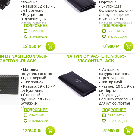
сложение
Портмоне
• Размер: 12 x 10 x 3
• Внутри: два
см Портмоне
больших отделения
• Внутри: три
для купюр, третие
отделения для
отделение на
купюр, одно из
молнии, отделения
ПОДРОБНЕЕ
ПОДРОБНЕЕ
СРАВНИТЬ
СРАВНИТЬ
В ЗАКЛАДКИ
В ЗАКЛАДКИ
12`950
8`980
Р
Р
IN BY VASHERON 9680-
NARVIN BY VASHERON 9665-
CAPITONI-BLACK
VISCONTI-BLACK
• Материал:
• Материал:
натуральная кожа
натуральная кожа
• Цвет: чёрный
• Цвет: чёрный
• Тип: прямой
• Тип: прямой
• Размер: 19 х 10 х 4
• Размер: 19,5 х 9 х 2
см Бумажник
см Портмоне
• Стильный
• Внутри: два
функциональный
больших отделения
бумажник.
для купюр, третье
• Сюда
ПОДРОБНЕЕ
ПОДРОБНЕЕ
СРАВНИТЬ
СРАВНИТЬ
В ЗАКЛАДКИ
В ЗАКЛАДКИ
12`640
8`980
Р
Р