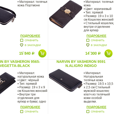
• Материал: телячья
• Материал: телячья
кожа Портмоне
кожа
• Цвет: коричневый
• Тип: прямой
• Размер: 19 x 3 x 10
см Кошелек женский
• Стильный кошелек,
внутри отделение
для купюр
ПОДРОБНЕЕ
ПОДРОБНЕЕ
СРАВНИТЬ
СРАВНИТЬ
В ЗАКЛАДКИ
В ЗАКЛАДКИ
15`840
14`300
Р
Р
IN BY VASHERON 9565-
NARVIN BY VASHERON 9591
VEGETTA-BLACK
N.ALIGRO INDIGO
• Материал:
• Материал:
натуральная кожа
Натуральная
• Цвет: чёрный
телячья кожа
• Тип: прямой
• Размер: 19,5 х 10,5
• Размер: 19 х 3 х 9
х 2,5 см Стильный
см Кошелек женский
мужской кошелек-
• Внутри три
клатч из телячьей
отделения для
кожи особой
купюр и бумаг, одно
выделки.
ПОДРОБНЕЕ
ПОДРОБНЕЕ
СРАВНИТЬ
СРАВНИТЬ