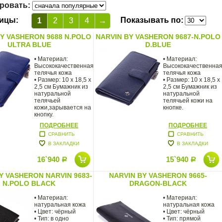
ровать:
ицы:
Показывать по:
1
2
3
4
→
Y VASHERON 9688 N.POLO
NARVIN BY VASHERON 9687-N.POLO
ULTRA BLUE
D.BLUE
• Материал:
• Материал:
Высококачественная
Высококачественна
телячья кожа
телячья кожа
• Размер: 10 х 18,5 х
• Размер: 10 х 18,5 х
2,5 см Бумажник из
2,5 см Бумажник из
натуральной
натуральной
телячьей
телячьей кожи на
кожи,зарывается на
кнопке.
кнопку.
ПОДРОБНЕЕ
ПОДРОБНЕЕ
СРАВНИТЬ
СРАВНИТЬ
В ЗАКЛАДКИ
В ЗАКЛАДКИ
16`940
15`940
Р
Р
Y VASHERON NARVIN 9683-
NARVIN BY VASHERON 9665-
N.POLO BLACK
DRAGON-BLACK
• Материал:
• Материал:
натуральная кожа
натуральная кожа
• Цвет: чёрный
• Цвет: чёрный
• Тип: в одно
• Тип: прямой