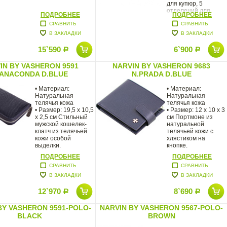
для купюр, 5
отделений для
ПОДРОБНЕЕ
ПОДРОБНЕЕ
СРАВНИТЬ
СРАВНИТЬ
В ЗАКЛАДКИ
В ЗАКЛАДКИ
15`590
6`900
Р
Р
IN BY VASHERON 9591
NARVIN BY VASHERON 9683
.ANACONDA D.BLUE
N.PRADA D.BLUE
• Материал:
• Материал:
Натуральная
Натуральная
телячья кожа
телячья кожа
• Размер: 19,5 х 10,5
• Размер: 12 х 10 х 3
х 2,5 см Стильный
см Портмоне из
мужской кошелек-
натуральной
клатч из телячьей
телячьей кожи с
кожи особой
хлястиком на
выделки.
кнопке.
ПОДРОБНЕЕ
ПОДРОБНЕЕ
СРАВНИТЬ
СРАВНИТЬ
В ЗАКЛАДКИ
В ЗАКЛАДКИ
12`970
8`690
Р
Р
BY VASHERON 9591-POLO-
NARVIN BY VASHERON 9567-POLO-
BLACK
BROWN