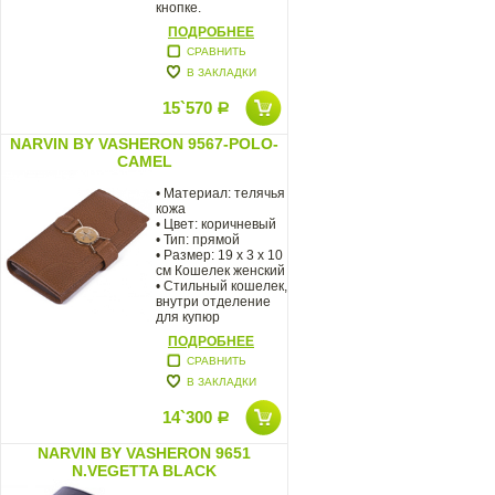
кнопке.
ПОДРОБНЕЕ
СРАВНИТЬ
В ЗАКЛАДКИ
15`570
Р
NARVIN BY VASHERON 9567-POLO-
CAMEL
• Материал: телячья
кожа
• Цвет: коричневый
• Тип: прямой
• Размер: 19 x 3 x 10
см Кошелек женский
• Стильный кошелек,
внутри отделение
для купюр
ПОДРОБНЕЕ
СРАВНИТЬ
В ЗАКЛАДКИ
14`300
Р
NARVIN BY VASHERON 9651
N.VEGETTA BLACK