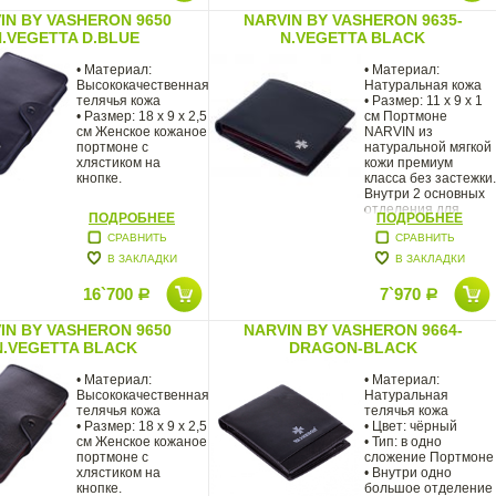
IN BY VASHERON 9650
NARVIN BY VASHERON 9635-
.VEGETTA D.BLUE
N.VEGETTA BLACK
• Материал:
• Материал:
Высококачественная
Натуральная кожа
телячья кожа
• Размер: 11 х 9 х 1
• Размер: 18 х 9 х 2,5
см Портмоне
см Женское кожаное
NARVIN из
портмоне с
натуральной мягкой
хлястиком на
кожи премиум
кнопке.
класса без застежки.
Внутри 2 основных
отделения для
ПОДРОБНЕЕ
ПОДРОБНЕЕ
купюр.
СРАВНИТЬ
СРАВНИТЬ
В ЗАКЛАДКИ
В ЗАКЛАДКИ
16`700
7`970
Р
Р
IN BY VASHERON 9650
NARVIN BY VASHERON 9664-
N.VEGETTA BLACK
DRAGON-BLACK
• Материал:
• Материал:
Высококачественная
Натуральная
телячья кожа
телячья кожа
• Размер: 18 х 9 х 2,5
• Цвет: чёрный
см Женское кожаное
• Тип: в одно
портмоне с
сложение Портмоне
хлястиком на
• Внутри одно
кнопке.
большое отделение