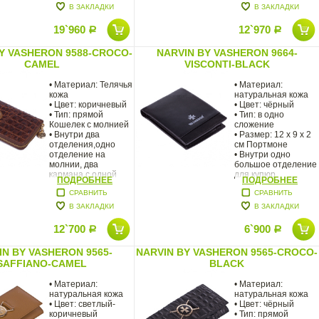
В ЗАКЛАДКИ
В ЗАКЛАДКИ
19`960
12`970
Р
Р
Y VASHERON 9588-CROCO-
NARVIN BY VASHERON 9664-
CAMEL
VISCONTI-BLACK
• Материал: Телячья
• Материал:
кожа
натуральная кожа
• Цвет: коричневый
• Цвет: чёрный
• Тип: прямой
• Тип: в одно
Кошелек с молнией
сложение
• Внутри два
• Размер: 12 x 9 x 2
отделения,одно
см Портмоне
отделение на
• Внутри одно
молнии, два
большое отделение
кармана с одной
для купюр,
ПОДРОБНЕЕ
ПОДРОБНЕЕ
СРАВНИТЬ
СРАВНИТЬ
В ЗАКЛАДКИ
В ЗАКЛАДКИ
12`700
6`900
Р
Р
IN BY VASHERON 9565-
NARVIN BY VASHERON 9565-CROCO-
SAFFIANO-CAMEL
BLACK
• Материал:
• Материал:
натуральная кожа
натуральная кожа
• Цвет: светлый-
• Цвет: чёрный
коричневый
• Тип: прямой