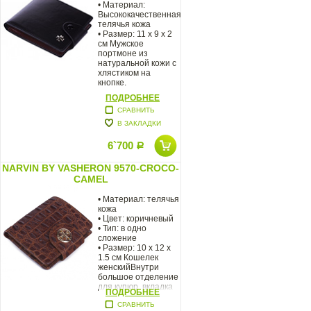
• Материал:
Высококачественная
телячья кожа
• Размер: 11 х 9 х 2
см Мужское
портмоне из
натуральной кожи с
хлястиком на
кнопке.
ПОДРОБНЕЕ
СРАВНИТЬ
В ЗАКЛАДКИ
6`700
Р
NARVIN BY VASHERON 9570-CROCO-
CAMEL
• Материал: телячья
кожа
• Цвет: коричневый
• Тип: в одно
сложение
• Размер: 10 x 12 x
1.5 см Кошелек
женскийВнутри
большое отделение
для купюр, вкладка
ПОДРОБНЕЕ
СРАВНИТЬ