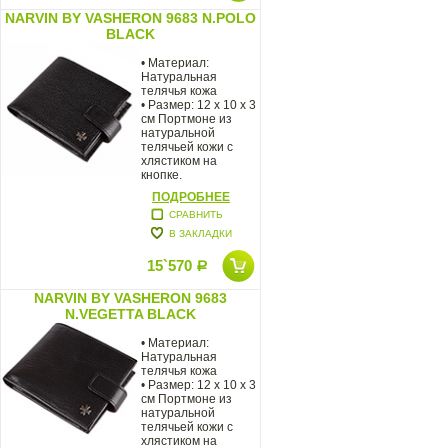
NARVIN BY VASHERON 9683 N.POLO
BLACK
• Материал:
Натуральная
телячья кожа
• Размер: 12 х 10 х 3
см Портмоне из
натуральной
телячьей кожи с
хлястиком на
кнопке.
ПОДРОБНЕЕ
СРАВНИТЬ
В ЗАКЛАДКИ
15`570
Р
NARVIN BY VASHERON 9683
N.VEGETTA BLACK
• Материал:
Натуральная
телячья кожа
• Размер: 12 х 10 х 3
см Портмоне из
натуральной
телячьей кожи с
хлястиком на