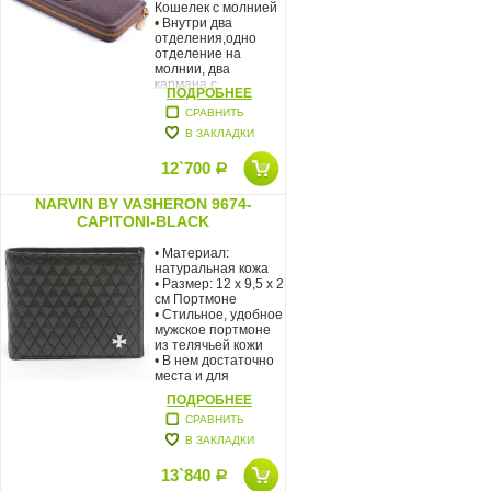
Кошелек с молнией
• Внутри два
отделения,одно
отделение на
молнии, два
кармана с
ПОДРОБНЕЕ
СРАВНИТЬ
В ЗАКЛАДКИ
12`700
Р
NARVIN BY VASHERON 9674-
CAPITONI-BLACK
• Материал:
натуральная кожа
• Размер: 12 х 9,5 х 2
см Портмоне
• Стильное, удобное
мужское портмоне
из телячьей кожи
• В нем достаточно
места и для
ПОДРОБНЕЕ
СРАВНИТЬ
В ЗАКЛАДКИ
13`840
Р