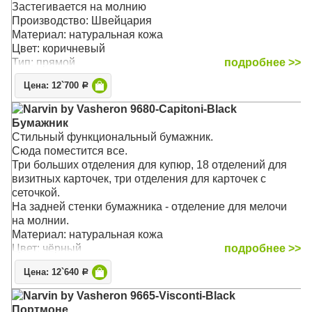
Застегивается на молнию
Производство: Швейцария
Материал: натуральная кожа
Цвет: коричневый
Тип: прямой
подробнее >>
Цена: 12`700
Р
Narvin by Vasheron 9680-Capitoni-Black
Бумажник
Стильный функциональный бумажник.
Сюда поместится все.
Три больших отделения для купюр, 18 отделений для
визитных карточек, три отделения для карточек с
сеточкой.
На задней стенки бумажника - отделение для мелочи
на молнии.
Материал: натуральная кожа
Цвет: чёрный
подробнее >>
Тип: прямой
Цена: 12`640
Р
Размер: 19 х 10 х 4 см
Narvin by Vasheron 9665-Visconti-Black
Портмоне