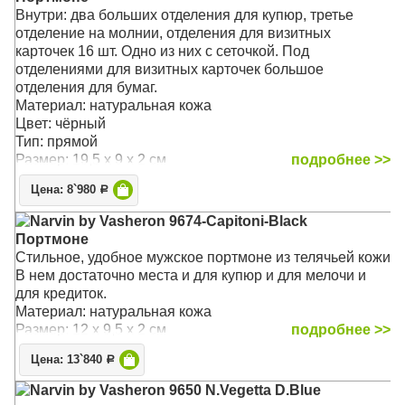
Внутри: два больших отделения для купюр, третье
отделение на молнии, отделения для визитных
карточек 16 шт. Одно из них с сеточкой. Под
отделениями для визитных карточек большое
отделения для бумаг.
Материал: натуральная кожа
Цвет: чёрный
Тип: прямой
Размер: 19,5 х 9 х 2 см
подробнее >>
Цена: 8`980
Р
Narvin by Vasheron 9674-Capitoni-Black
Портмоне
Стильное, удобное мужское портмоне из телячьей кожи
В нем достаточно места и для купюр и для мелочи и
для кредиток.
Материал: натуральная кожа
Размер: 12 х 9,5 х 2 см
подробнее >>
Цена: 13`840
Р
Narvin by Vasheron 9650 N.Vegetta D.Blue