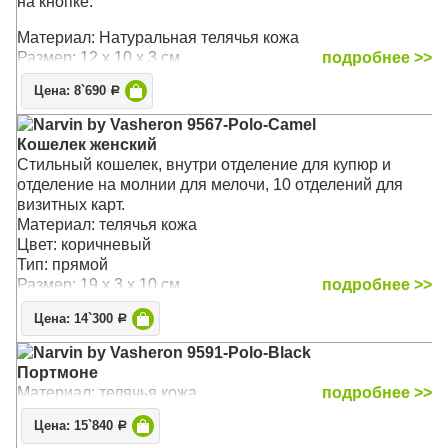
на кнопке.
Материал: Натуральная телячья кожа
Размер: 12 х 10 х 3 см
подробнее >>
Цена: 8`690
Р
Narvin by Vasheron 9567-Polo-Camel
Кошелек женский
Стильный кошелек, внутри отделение для купюр и
отделение на молнии для мелочи, 10 отделений для
визитных карт.
Материал: телячья кожа
Цвет: коричневый
Тип: прямой
Размер: 19 x 3 x 10 см
подробнее >>
Цена: 14`300
Р
Narvin by Vasheron 9591-Polo-Black
Портмоне
Материал: телячья кожа
подробнее >>
Цена: 15`840
Р