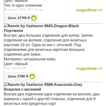
Цвет: чёрный
Тип: в одно сложение
Размер: 12 x 10 x 3 см
подробнее >>
Цена: 12`950
Р
Narvin by Vasheron 9665-Dragon-Black
Портмоне
Внутри: два больших отделения для купюр, третие
отделение на молнии, отделения для визитных
карточек 16 шт. Одно из них с сеточкой. Под
отделениями для визитных карточек большое
отделения для бумаг.
Материал: натуральная кожа
Цвет: чёрный
Тип: прямой
подробнее >>
Цена: 8`980
Р
Narvin by Vasheron 9588-Anaconda-Grey
Кошелек с молнией
Внутри два отделения,одно отделение на молнии, два
кармана с одной и другой стороны, отделения для 8
визитных или кредитных карт