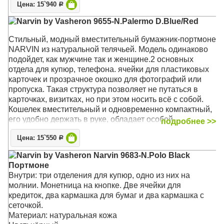
Цена: 15`940
Р
Narvin by Vasheron 9655-N.Palermo D.Blue/Red
Стильный, модный вместительный бумажник-портмоне
NARVIN из натуральной телячьей. Модель одинаково
подойдет, как мужчине так и женщине.2 основных
отдела для купюр, телефона. ячейки для пластиковых
карточек и прозрачное окошко для фотографий или
пропуска. Такая структура позволяет не путаться в
карточках, визитках, но при этом носить всё с собой.
Кошелек вместительный и одновременно компактный,
его удобно держать в руке, обладает особой
подробнее >>
прочностью и надолго сохраняет привлекательный
Цена: 15`550
внешний вид даже при активном использовании.Его
Р
удобно брать с собой в командировки или
Narvin by Vasheron Narvin 9683-N.Polo Black
путешествия. Кошелёк из натуральной кожи послужит
Портмоне
хорошим подарком коллеге или любимому мужчине.
Внутри: три отделения для купюр, одно из них на
Кошелек упакован в подарочную коробку, которая
молнии. Монетница на кнопке. Две ячейки для
подчеркнет премиальность подарка
кредиток, два кармашка для бумаг и два кармашка с
сеточкой.
Материал: Высококачественная телячья кожа
Материал: натуральная кожа
Размер: 18,5 х 9,5 х 1 см