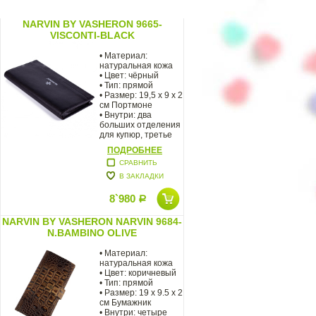
NARVIN BY VASHERON 9665-
VISCONTI-BLACK
• Материал:
натуральная кожа
• Цвет: чёрный
• Тип: прямой
• Размер: 19,5 х 9 х 2
см Портмоне
• Внутри: два
больших отделения
для купюр, третье
ПОДРОБНЕЕ
СРАВНИТЬ
В ЗАКЛАДКИ
8`980
Р
NARVIN BY VASHERON NARVIN 9684-
N.BAMBINO OLIVE
• Материал:
натуральная кожа
• Цвет: коричневый
• Тип: прямой
• Размер: 19 x 9.5 x 2
см Бумажник
• Внутри: четыре