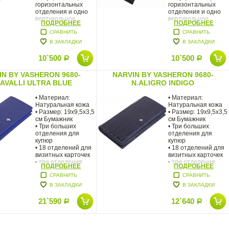
горизонтальных
горизонтальных
отделения и одно
отделения и одно
вертикольное
вертикольное
ПОДРОБНЕЕ
ПОДРОБНЕЕ
СРАВНИТЬ
СРАВНИТЬ
В ЗАКЛАДКИ
В ЗАКЛАДКИ
10`500
10`500
Р
Р
IN BY VASHERON 9680-
NARVIN BY VASHERON 9680-
CAVALLI ULTRA BLUE
N.ALIGRO INDIGO
• Материал:
• Материал:
Натуральная кожа
Натуральная кожа
• Размер: 19х9,5х3,5
• Размер: 19х9,5х3,5
см Бумажник
см Бумажник
• Три больших
• Три больших
отделения для
отделения для
купюр
купюр
• 18 отделений для
• 18 отделений для
визитных карточек
визитных карточек
• три отделения
• три отделения
ПОДРОБНЕЕ
ПОДРОБНЕЕ
СРАВНИТЬ
СРАВНИТЬ
В ЗАКЛАДКИ
В ЗАКЛАДКИ
21`590
12`640
Р
Р