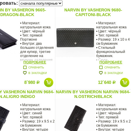
ровать:
IN BY VASHERON 9665-
NARVIN BY VASHERON 9680-
DRAGON-BLACK
CAPITONI-BLACK
• Материал:
• Материал:
натуральная кожа
натуральная кожа
• Цвет: чёрный
• Цвет: чёрный
• Тип: прямой
• Тип: прямой
Портмоне
• Размер: 19 х 10 х 4
• Внутри: два
см Бумажник
больших отделения
• Стильный
для купюр, третие
функциональный
отделение на
бумажник.
молнии, отделения
• Сюда
ПОДРОБНЕЕ
ПОДРОБНЕЕ
СРАВНИТЬ
СРАВНИТЬ
В ЗАКЛАДКИ
В ЗАКЛАДКИ
8`980
12`640
Р
Р
Y VASHERON NARVIN 9684-
NARVIN BY VASHERON NARVIN 9684-
N.ALIGRO INDIGO
N.OSTRICH/BLACK
• Материал:
• Материал:
натуральная кожа
натуральная кожа
• Цвет: синий
• Цвет: чёрный
• Тип: прямой
• Тип: прямой
• Размер: 19 x 9.5 x 2
• Размер: 19 x 9.5 x 2
см Бумажник
см Бумажник
• Внутри: четыре
• Внутри: четыре