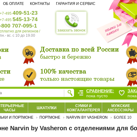
ОБ ОПЛАТЕ
КОНТАКТЫ
ГАРАНТИЯ И СЕРВИС
409-51-23
+7-495
545-13-74
+7-495
-800 707-095-1
заказать звонок
есплатно для регионов /
пн.- вс. c 10 до 19.00
СРАВНЕНИЕ:
ЗАК
пока пусто
пока
НТЕРЬЕРНЫЕ
СУМКИ И
МУЖСКИЕ
ШКАТУЛКИ
ЧАСЫ
КОЖГАЛАНТЕРЕЯ
АКСЕССУАРЫ
ЬКИ И ПОРТМОНЕ
ПОРТМОНЕ
NARVIN BY VASHERON
БОЛЕЕ 10
не Narvin by Vasheron с отделениями для бо