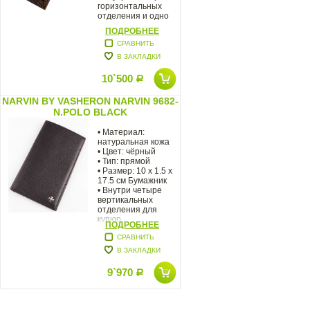
горизонтальных
отделения и одно
ПОДРОБНЕЕ
СРАВНИТЬ
В ЗАКЛАДКИ
10`500
Р
NARVIN BY VASHERON NARVIN 9682-
N.POLO BLACK
• Материал:
натуральная кожа
• Цвет: чёрный
• Тип: прямой
• Размер: 10 x 1.5 x
17.5 см Бумажник
• Внутри четыре
вертикальных
отделения для
купюр
ПОДРОБНЕЕ
СРАВНИТЬ
В ЗАКЛАДКИ
9`970
Р