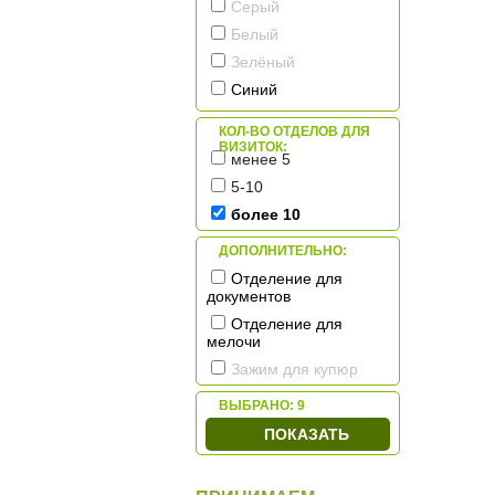
Серый
Белый
Зелёный
Синий
Красный/Бордовый
КОЛ-ВО ОТДЕЛОВ ДЛЯ
Коричневый
ВИЗИТОК:
менее 5
Жёлтый/Оранжевый
5-10
более 10
ДОПОЛНИТЕЛЬНО:
Отделение для
документов
Отделение для
мелочи
Зажим для купюр
ВЫБРАНО:
9
ПОКАЗАТЬ