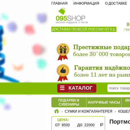
ГЛАВНАЯ
ИНФОРМАЦИЯ
О ДОСТАВКЕ
магазин подарков и часов
8
ДОСТАВКА ПО ВСЕЙ РОССИИ ОТ 0 р.
/ б
КАТАЛОГ
ПОДАРКИ И
И
НАРУЧНЫЕ ЧАСЫ
СУВЕНИРЫ
СУМКИ И КОЖГАЛАНТЕРЕЯ
КОШЕЛ
ЦЕНА:
Портмо
от
до
Р