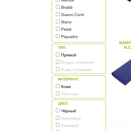
Alanda
Brialdi
Gianni Conti
Mano
Petek
Piquadro
NARV
Sergio Belotti
N.
ТИП:
Tonino Lamborghini
Прямой
Tuscany Leather
В одно сложение
Макей
В два сложения
МАТЕРИАЛ:
Кожа
Текстиль
ЦВЕТ:
Чёрный
Кремовый
Бежевый