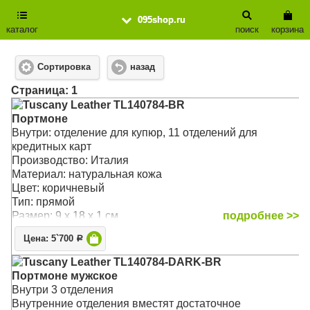
095shop.ru
каталог
поиск
корзина
Сортировка
назад
Cтраница: 1
Tuscany Leather TL140784-BR
Портмоне
Внутри: отделение для купюр, 11 отделений для
кредитных карт
Производство: Италия
Материал: натуральная кожа
Цвет: коричневый
Тип: прямой
Размер: 9 x 18 x 1 см
подробнее >>
Цена: 5`700
Р
Tuscany Leather TL140784-DARK-BR
Портмоне мужское
Внутри 3 отделения
Внутренние отделения вместят достаточное