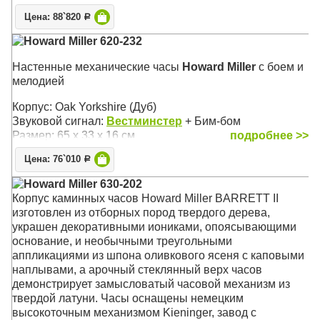
Размер: 124 x 124 х 6 см
Цена: 88`820
Р
Howard Miller 620-232
Настенные механические часы
Howard Miller
с боем и
мелодией
Корпус: Oak Yorkshire (Дуб)
Звуковой сигнал:
Вестминстер
+ Бим-бом
Размер: 65 х 33 х 16 см
подробнее >>
Цена: 76`010
Р
Howard Miller 630-202
Корпус каминных часов Howard Miller BARRETT II
изготовлен из отборных пород твердого дерева,
украшен декоративными иониками, опоясывающими
основание, и необычными треугольными
аппликациями из шпона оливкового ясеня с каповыми
наплывами, а арочный стеклянный верх часов
демонстрирует замысловатый часовой механизм из
твердой латуни. Часы оснащены немецким
высокоточным механизмом Kieninger, завод с