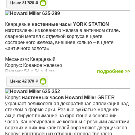
Размер: 47 х 25 х 13 см
Цена: 81`520
Р
Howard Miller 625-299
Кварцевые
настенные часы YORK STATION
изготовлены из кованого железа в античном стиле.
сварной металл с отделкой корпуса в цвете
состаренного железа, внешнее кольцо – в цвете
«античного золота»
Механизм: Кварцевый
Корпус: Кованое железно
Размер: 54 x 54 х 4 см
подробнее >>
Цена: 42`070
Р
Howard Miller 625-352
Корпус
настенных часов Howard Miller
GREER
украшает великолепная декоративная аппликация над
стеклом в форме арки. Резные зубчатые молдинги
акцентируют внимание на фронтоне и основании
часов. Каннелированные колонны с резными акантами
верхних и нижних капителей обрамляют дверцу часов.
Корпус изготовлен из отборных пород твердого