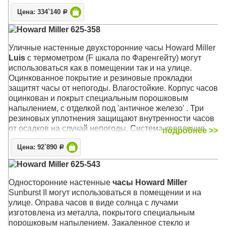
полированной латуни
Цена: 334`140
Р
Механизм: Механический
Howard Miller 625-358
Корпус: Хэмптонской Вишни (Hampton Cherry),
Состаренное дерево
Уличные настенные двухсторонние часы Howard Miller
Звуковой сигнал:
Westminster
+ Бим-бом
Luis
с термометром (F шкала по Фаренгейту) могут
Размер: 91 х 37 х 17 см
использоваться как в помещении так и на улице.
Оцинкованное покрытие и резиновые прокладки
защитят часы от непогоды.
Влагостойкие. Корпус часов
оцинкован и покрыт специальным порошковым
напылением, с отделкой под 'античное железо' . Три
резиновых уплотнения защищают внутренности часов
от осадков на случай непогоды. Система крепления
подробнее >>
Вертлюги к декоративному настенному кронштейну
Цена: 92`890
позволяют установить оптимальную видимость часов с
Р
любого угла зрения.
Howard Miller 625-543
Механизм: Кварцевый
Односторонние настенные
часы Howard Miller
Корпус: Чёрный стальной с оцинкованным креплением
Sunburst II могут использоваться в помещении и на
Размер: 55 х 50 х 16 см; циферблат 38 см.
улице. Оправа часов в виде солнца с лучами
изготовлена из металла, покрытого специальным
порошковым напылением. Закаленное стекло и