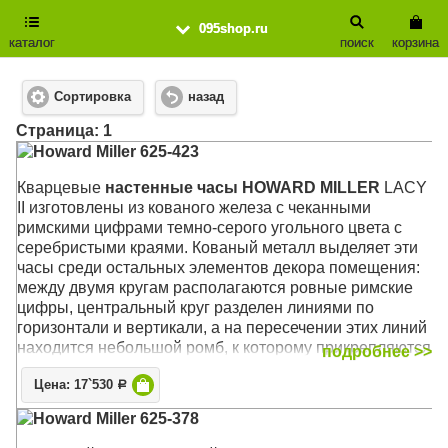
095shop.ru
каталог
поиск
корзина
Сортировка
назад
Cтраница: 1
Howard Miller 625-423
Кварцевые
настенные часы HOWARD MILLER
LACY
II изготовлены из кованого железа c чеканными
римскими цифрами темно-серого угольного цвета с
серебристыми краями. Кованый металл выделяет эти
часы среди остальных элементов декора помещения:
между двумя кругам располагаются ровные римские
цифры, центральный круг разделен линиями по
горизонтали и вертикали, а на пересечении этих линий
находится небольшой ромб, к которому прикрепляются
подробнее >>
часовые стрелки. На концах стрелок располагаются
Цена: 17`530
формы полых алмазов.
Р
Howard Miller 625-378
Механизм: Кварцевый
Корпус: Кованое железо