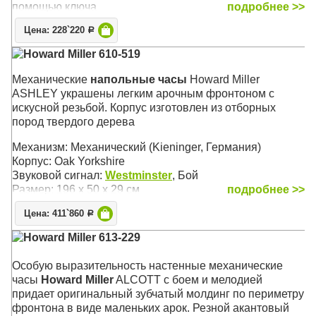
помощью ключа
подробнее >>
Механизм: Механический пружинный (Kieninger)
Цена: 228`220
Р
Корпус: Йоркширский Дуб (Oak Yorkshire)
Звуковой сигнал:
Westminster
, Бим-Бом
Howard Miller 610-519
Размер: 44 х 27 х 17 см
Механические
напольные часы
Howard Miller
ASHLEY украшены легким арочным фронтоном с
искусной резьбой. Корпус изготовлен из отборных
пород твердого дерева
Механизм: Механический (Kieninger, Германия)
Корпус: Oak Yorkshire
Звуковой сигнал:
Westminster
, Бой
Размер: 196 x 50 х 29 см
подробнее >>
Цена: 411`860
Р
Howard Miller 613-229
Особую выразительность настенные механические
часы
Howard Miller
ALCOTT с боем и мелодией
придает оригинальный зубчатый молдинг по периметру
фронтона в виде маленьких арок. Резной акантовый