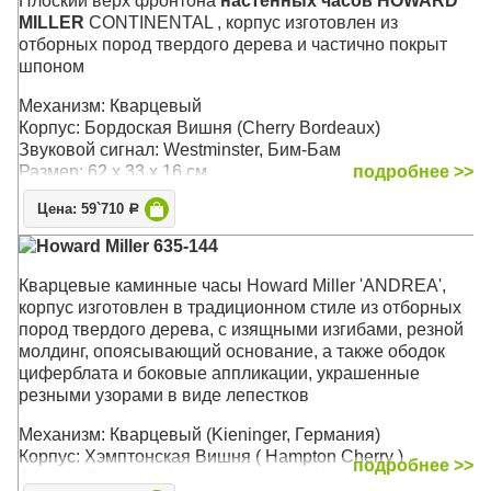
Плоский верх фронтона
настенных часов HOWARD
внутренним двориком или домашним декором. Белый
MILLER
CONTINENTAL , корпус изготовлен из
циферблат гармонирует с корпусом и контрастно
отборных пород твердого дерева и частично покрыт
выделяет выпуклые черные арабские цифры, которые,
шпоном
в свою очередь, прекрасно сочетаются с изящными
черными стрелками, создавая изысканный вид.
Механизм: Кварцевый
Изящные полуоружности дополнительных
Корпус: Бордоская Вишня (Cherry Bordeaux)
циферблатов термометра ( в градусах Фаренгейта) и
Звуковой сигнал: Westminster, Бим-Бам
гигрометра легко читаются и придают циферблату еще
Размер: 62 x 33 х 16 см
подробнее >>
больше визуального интереса.
Цена: 59`710
Р
Механизм: Кварцевый
Howard Miller 635-144
Размер: 62 х 62 х 8 см
Кварцевые каминные часы Howard Miller 'ANDREA',
корпус изготовлен в традиционном стиле из отборных
пород твердого дерева, с изящными изгибами, резной
молдинг, опоясывающий основание, а также ободок
циферблата и боковые аппликации, украшенные
резными узорами в виде лепестков
Механизм: Кварцевый (Kieninger, Германия)
Корпус: Хэмптонская Вишня ( Hampton Cherry )
подробнее >>
Звуковой сигнал:
Westminster
,
Ave Maria
, Бим-Бом