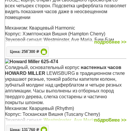
всех четырех сторон. Подсветка циферблата позволяет
видеть показания часов даже в неосвещенном
помещении
Механизм: Кварцевый Harmonic
Корпус: Хэмптонская Вишня (Hampton Cherry)
Звуковой сигнал: Westminster, Ave Maria, Бим-Бам
подробнее >>
Размер: 187 x 55 х 34 см
Цена: 258`300
Р
Howard Miller 625-474
Cолидный, основательный корпус
настенных часов
HOWARD MILLER
LEWISBURG в традиционном стиле
украшают резные, тонкой работы капители колонн,
зубчатый молдинг над циферблатом и четыре резных
аппликации. Часы выполнены из отборных пород
твердого дерева, слегка состарены и частично
покрыты шпоном.
Механизм: Кварцевый (Rhythm)
Корпус: Тосканская Вишня (Tuscany Cherry)
Звуковой сигнал:
Westminster
,
Ave Maria
подробнее >>
, Бим-Бом
Размер: 69 x 35 х 14 см
Цена: 131`760
Р