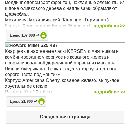
молдинг опоясывает фронтон, накладные элементы из
шпона оливкового дерева с наплывами обрамляют
циферблат.
Механизм: Механический (Kieninger, Германия )
Корпус: Хэмптонской Вишни (Hampton Cherry)
подробнее >>
Звуковой сигнал:
Westminster
+ Бим-бом
Цена: 107`880
Р
Размер: 60 х 37 х 18 см
Howard Miller 625-497
Кварцевые настенные часы KERSEN с маятником в
комбинированном корпусе из кованого железа и
профилированной деревянной оправы из массива
Вишни Американа. Тонкая отделка корпуса теплого
серого цвета под «антик»
Корпус: Americana Cherry, кованое железо, выпуклое
хрустальное стекло
Размер: 57 x 20 x 6 см
подробнее >>
Цена: 21`800
Р
Следующая страница