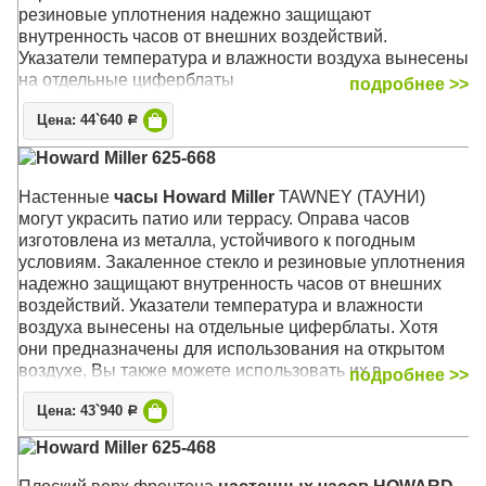
резиновые уплотнения надежно защищают
внутренность часов от внешних воздействий.
Указатели температура и влажности воздуха вынесены
на отдельные циферблаты
подробнее >>
Механизм: Кварцевый
Цена: 44`640
Р
Корпус: Металл (кованый), защитное стекло
Howard Miller 625-668
Размер: 57 х 57 х 5 см
Настенные
часы Howard Miller
TAWNEY (ТАУНИ)
могут украсить патио или террасу. Оправа часов
изготовлена из металла, устойчивого к погодным
условиям. Закаленное стекло и резиновые уплотнения
надежно защищают внутренность часов от внешних
воздействий. Указатели температура и влажности
воздуха вынесены на отдельные циферблаты. Хотя
они предназначены для использования на открытом
воздухе, Вы также можете использовать их в
подробнее >>
помещении, на кухне, в ванной или в любом другом
Цена: 43`940
месте Вашего дома
Р
Howard Miller 625-468
Отделка корпуса выполнена в средних тонах
антрацита, которая прекрасно сочетается с любым