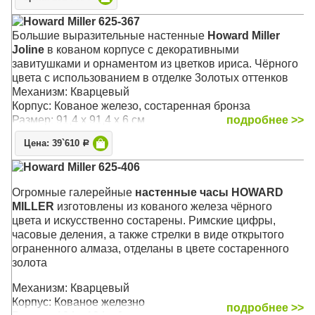
Howard Miller 625-367
Большие выразительные настенные
Howard Miller
Joline
в кованом корпусе с декоративными
завитушками и орнаментом из цветков ириса. Чёрного
цвета с использованием в отделке 3oлoтых оттенков
Механизм: Кварцевый
Корпус: Кованое железо, состаренная бронза
Размер: 91,4 х 91,4 х 6 см
подробнее >>
Цена: 39`610
Р
Howard Miller 625-406
Огромные галерейные
настенные часы HOWARD
MILLER
изготовлены из кованого железа чёрного
цвета и искусственно состарены. Римские цифры,
часовые деления, а также стрелки в виде открытого
ограненного алмаза, отделаны в цвете состаренного
зoлoтa
Механизм: Кварцевый
Корпус: Кованое железно
подробнее >>