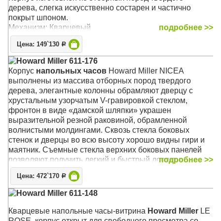
дерева, слегка искусственно состарен и частично
покрыт шпоном.
Механизм: Кварцевый
подробнее >>
Корпус: Хэмптонская Вишня (Hampton Cherry)
Цена: 149`130
Р
Звуковой сигнал:
Westminster
,
Ave Maria
, Бим-Бом
Размер: 86 x 41 х 16 см
Howard Miller 611-176
Корпус
напольных часов
Howard Miller NICEA
выполнены из массива отборных пород твердого
дерева, элегантные колонны обрамляют дверцу с
хрустальным узорчатым V-гравировкой стеклом,
фронтон в виде «дамской шляпки» украшен
выразительной резной раковиной, обрамленной
волнистыми молдингами. Сквозь стекла боковых
стенок и дверцы во всю высоту хорошо видны гири и
маятник. Съемные стекла верхних боковых панелей
позволяют получить легкий и быстрый доступ к
подробнее >>
механизму.
Цена: 472`170
Р
Механизм: Механический с тросовым подвесом гирь
(Kieninger, Германия)
Howard Miller 611-148
Корпус: Saratoga Cherry
Звуковой сигнал:
Westminster
, Бим-Бом
Кварцевые напольные часы-витрина
Howard Miller
LE
Размер: 191 x 50 х 29 см
ROSE, корпус открыт для свободного просмотра со