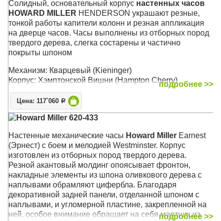
Cолидный, основательный корпус
настенных часов
Размер: 36 x 36 х 4 см
HOWARD MILLER
HENDERSON украшают резные,
тонкой работы капители колонн и резная аппликация
на дверце часов. Часы выполнены из отборных пород
твердого дерева, слегка состарены и частично
покрыты шпоном
Механизм: Кварцевый (Kieninger)
Корпус: Хэмптонской Вишни (Hampton Cherry)
подробнее >>
Звуковой сигнал:
Westminster
,
Ave Maria
, Бим-Бом
Размер: 64 x 35 х 13 см
Цена: 117`060
Р
Howard Miller 620-433
Настенные механические часы
Howard Miller
Earnest
(Эрнест) с боем и мелодией Westminster. Корпус
изготовлен из отборных пород твердого дерева.
Резной акантовый молдинг опоясывает фронтон,
накладные элементы из шпона оливкового дерева с
наплывами обрамляют цифербла. Благодаря
декоративной задней панели, отделанной шпоном с
наплывами, и угломерной пластине, закрепленной на
ней, особое внимание обращает на себя маятник из
подробнее >>