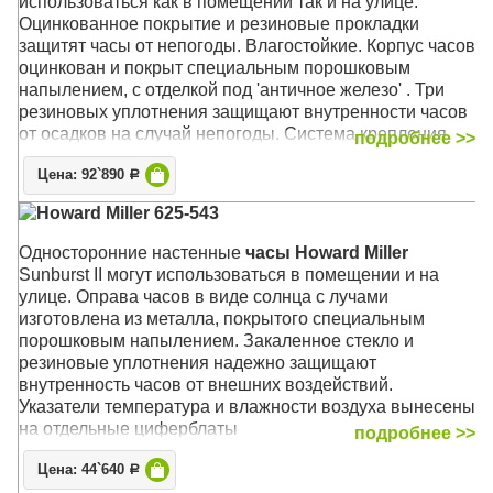
использоваться как в помещении так и на улице.
Оцинкованное покрытие и резиновые прокладки
защитят часы от непогоды.
Влагостойкие. Корпус часов
оцинкован и покрыт специальным порошковым
напылением, с отделкой под 'античное железо' . Три
резиновых уплотнения защищают внутренности часов
от осадков на случай непогоды. Система крепления
подробнее >>
Вертлюги к декоративному настенному кронштейну
Цена: 92`890
позволяют установить оптимальную видимость часов с
Р
любого угла зрения.
Howard Miller 625-543
Механизм: Кварцевый
Односторонние настенные
часы Howard Miller
Корпус: Чёрный стальной с оцинкованным креплением
Sunburst II могут использоваться в помещении и на
Размер: 55 х 50 х 16 см; циферблат 38 см.
улице. Оправа часов в виде солнца с лучами
изготовлена из металла, покрытого специальным
порошковым напылением. Закаленное стекло и
резиновые уплотнения надежно защищают
внутренность часов от внешних воздействий.
Указатели температура и влажности воздуха вынесены
на отдельные циферблаты
подробнее >>
Механизм: Кварцевый
Цена: 44`640
Р
Корпус: Металл (кованый), защитное стекло