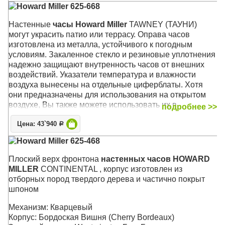
Howard Miller 625-668
Размер: 57 х 57 х 5 см
Настенные
часы Howard Miller
TAWNEY (ТАУНИ)
могут украсить патио или террасу. Оправа часов
изготовлена из металла, устойчивого к погодным
условиям. Закаленное стекло и резиновые уплотнения
надежно защищают внутренность часов от внешних
воздействий. Указатели температура и влажности
воздуха вынесены на отдельные циферблаты. Хотя
они предназначены для использования на открытом
воздухе, Вы также можете использовать их в
подробнее >>
помещении, на кухне, в ванной или в любом другом
Цена: 43`940
месте Вашего дома
Р
Howard Miller 625-468
Отделка корпуса выполнена в средних тонах
антрацита, которая прекрасно сочетается с любым
Плоский верх фронтона
настенных часов HOWARD
внутренним двориком или домашним декором. Белый
MILLER
CONTINENTAL , корпус изготовлен из
циферблат гармонирует с корпусом и контрастно
отборных пород твердого дерева и частично покрыт
выделяет выпуклые черные арабские цифры, которые,
шпоном
в свою очередь, прекрасно сочетаются с изящными
черными стрелками, создавая изысканный вид.
Механизм: Кварцевый
Изящные полуоружности дополнительных
Корпус: Бордоская Вишня (Cherry Bordeaux)
циферблатов термометра ( в градусах Фаренгейта) и