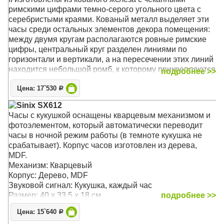
римскими цифрами темно-серого угольного цвета с
серебристыми краями. Кованый металл выделяет эти
часы среди остальных элементов декора помещения:
между двумя кругам располагаются ровные римские
цифры, центральный круг разделен линиями по
горизонтали и вертикали, а на пересечении этих линий
находится небольшой ромб, к которому прикрепляются
подробнее >>
часовые стрелки. На концах стрелок располагаются
Цена: 17`530
формы полых алмазов.
Р
Sinix SX612
Механизм: Кварцевый
Часы с кукушкой оснащены кварцевым механизмом и
Корпус: Кованое железо
фотоэлементом, который автоматически переводит
Размер: 36 x 36 х 4 см
часы в ночной режим работы (в темноте кукушка не
срабатывает). Корпус часов изготовлен из дерева,
MDF.
Механизм: Кварцевый
Корпус: Дерево, MDF
Звуковой сигнал: Кукушка, каждый час
Размер: 40 x 33,5 x 18 см
подробнее >>
Цена: 15`640
Р