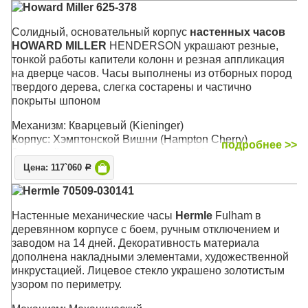
Howard Miller 625-378
Cолидный, основательный корпус
настенных часов
HOWARD MILLER
HENDERSON украшают резные,
тонкой работы капители колонн и резная аппликация
на дверце часов. Часы выполнены из отборных пород
твердого дерева, слегка состарены и частично
покрыты шпоном
Механизм: Кварцевый (Kieninger)
Корпус: Хэмптонской Вишни (Hampton Cherry)
подробнее >>
Звуковой сигнал:
Westminster
,
Ave Maria
, Бим-Бом
Размер: 64 x 35 х 13 см
Цена: 117`060
Р
Hermle 70509-030141
Настенные механические часы
Hermle
Fulham в
деревянном корпусе с боем, ручным отключением и
заводом на 14 дней. Декоративность материала
дополнена накладными элементами, художественной
инкрустацией. Лицевое стекло украшено золотистым
узором по периметру.