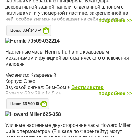
наплывами обрамляют цифербла. Благодаря
декоративной задней панели, отделанной шпоном с
наплывами, и угломерной пластине, закрепленной на
ней, особое внимание обращает на себя маятник из
подробнее >>
полированной латуни
Цена: 334`140
Р
Механизм: Механический
Hermle 70509-032214
Корпус: Хэмптонской Вишни (Hampton Cherry),
Состаренное дерево
Настенные часы Hermle Fulham с кварцевым
Звуковой сигнал:
Westminster
+ Бим-бом
механизмом и функцией автоматического отключения
Размер: 91 х 37 х 17 см
мелодии
Механизм: Кварцевый
Корпус: Орех
Звуковой сигнал: Бим-Бом +
Вестминстер
Размер: 68 х 29 х 14,5 см
подробнее >>
Цена: 66`500
Р
Howard Miller 625-358
Уличные настенные двухсторонние часы Howard Miller
Luis
с термометром (F шкала по Фаренгейту) могут