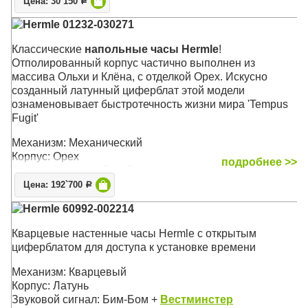
Цена: 30`150
что бы не потревожить Ваш сон
Р
Hermle 01232-030271
Механизм: Кварцевый
Корпус: Орех
Классические
напольные часы Hermle
!
Звуковой сигнал: Кукушка - почасовой бой
Отполированный корпус частично выполнен из
Размер: 29 х 30 х 17 см (без гирь и маятника)
массива Ольхи и Клёна, с отделкой Орех. Искусно
созданный латунный циферблат этой модели
ознаменовывает быстротечность жизни мира 'Tempus
Fugit'
Механизм: Механический
Корпус: Орех
подробнее >>
Звуковой сигнал: Бим-Бом
Размер: 196 х 48,5 х 25 см
Цена: 192`700
Р
Hermle 60992-002214
Кварцевые настенные часы Hermle с открытым
циферблатом для доступа к установке времени
Механизм: Кварцевый
Корпус: Латунь
Звуковой сигнал: Бим-Бом +
Вестминстер