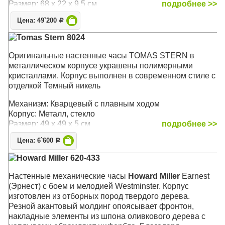
Размер: 68 х 22 х 9,5 см
подробнее >>
Цена: 49`200
Р
Tomas Stern 8024
Оригинальные настенные часы TOMAS STERN в
металлическом корпусе украшены полимерными
кристаллами. Корпус выполнен в современном стиле с
отделкой Темный никель
Механизм: Кварцевый с плавным ходом
Корпус: Металл, стекло
Размер: 49 х 49 х 5 см
подробнее >>
Цена: 6`600
Р
Howard Miller 620-433
Настенные механические часы
Howard Miller
Earnest
(Эрнест) с боем и мелодией Westminster. Корпус
изготовлен из отборных пород твердого дерева.
Резной акантовый молдинг опоясывает фронтон,
накладные элементы из шпона оливкового дерева с