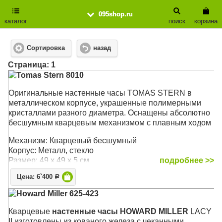
095shop.ru
каталог
поиск
корзина
Сортировка
назад
Cтраница: 1
Tomas Stern 8010
Оригинальные настенные часы TOMAS STERN в
металлическом корпусе, украшенные полимерными
кристаллами разного диаметра. Оснащены абсолютно
бесшумным кварцевым механизмом с плавным ходом
Механизм: Кварцевый бесшумный
Корпус: Металл, стекло
Размер: 49 х 49 х 5 см
подробнее >>
Цена: 6`400
Р
Howard Miller 625-423
Кварцевые
настенные часы HOWARD MILLER
LACY
II изготовлены из кованого железа c чеканными