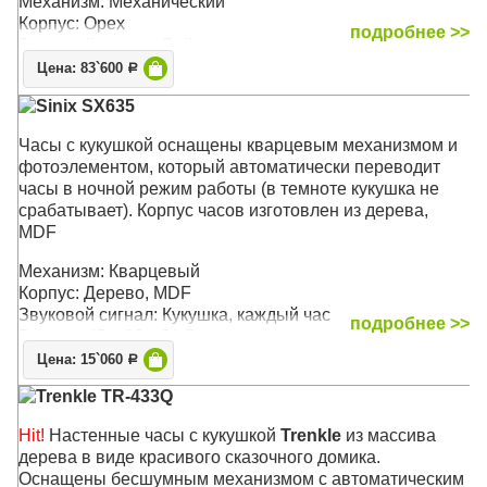
Механизм: Механический
Корпус: Орех
подробнее >>
Звуковой сигнал: Бой
Размер: 68 х 29 х 14,5 см
Цена: 83`600
Р
Sinix SX635
Часы с кукушкой оснащены кварцевым механизмом и
фотоэлементом, который автоматически переводит
часы в ночной режим работы (в темноте кукушка не
срабатывает). Корпус часов изготовлен из дерева,
MDF
Механизм: Кварцевый
Корпус: Дерево, MDF
Звуковой сигнал: Кукушка, каждый час
подробнее >>
Размер: 45 x 36 x 21,5 см
Цена: 15`060
Р
Trenkle TR-433Q
Hit!
Настенные часы с кукушкой
Trenkle
из массива
дерева в виде красивого сказочного домика.
Оснащены бесшумным механизмом с автоматическим