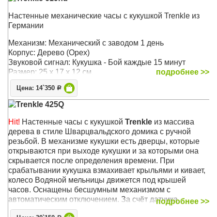
Настенные механические часы с кукушкой Trenkle из
Германии
Механизм: Механический с заводом 1 день
Корпус: Дерево (Орех)
Звуковой сигнал: Кукушка - Бой каждые 15 минут
Размер: 25 х 17 х 12 см.
подробнее >>
Цена: 14`350
Р
Trenkle 425Q
Hit!
Настенные часы с кукушкой
Trenkle
из массива
дерева в стиле Шварцвальдского домика с ручной
резьбой. В механизме кукушки есть дверцы, которые
открываются при выходе кукушки и за которыми она
скрывается после определения времени. При
срабатывании кукушка взмахивает крыльями и кивает,
колесо Водяной мельницы движется под крышей
часов. Оснащены бесшумным механизмом с
автоматическим отключением. За счёт датчика
подробнее >>
освещённости кукушка может отличать день от ночи,