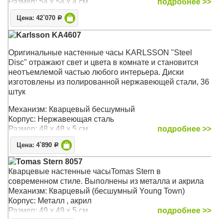
Размер: 54 x 54 х 4 см
подробнее >>
Цена: 42`070
Р
Karlsson KA4607
Оригинальные настенные часы KARLSSON "Steel
Disc" отражают свет и цвета в комнате и становится
неотъемлемой частью любого интерьера. Диски
изготовлены из полированной нержавеющей стали, 36
штук
Механизм: Кварцевый бесшумный
Корпус: Нержавеющая сталь
Размер: 48 х 48 х 5 см
подробнее >>
Цена: 4`890
Р
Tomas Stern 8057
Кварцевые настенные часыTomas Stern в
современном стиле. Выполнены из металла и акрила
Механизм: Кварцевый (бесшумный Young Town)
Корпус: Металл , акрил
Размер: 49 x 49 x 5 см
подробнее >>