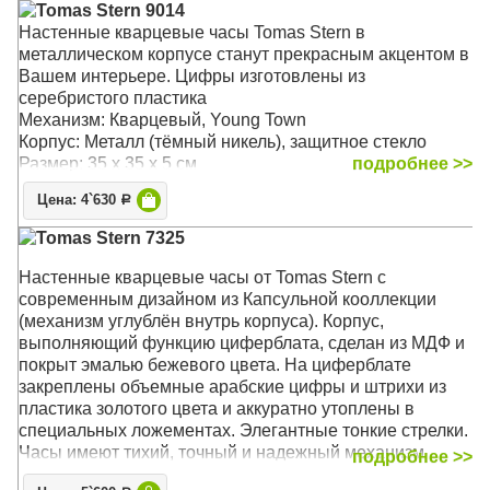
Tomas Stern 9014
Настенные кварцевые часы Tomas Stern в
металлическом корпусе станут прекрасным акцентом в
Вашем интерьере. Цифры изготовлены из
серебристого пластика
Механизм: Кварцевый, Young Town
Корпус: Металл (тёмный никель), защитное стекло
Размер: 35 х 35 х 5 см
подробнее >>
Цена: 4`630
Р
Tomas Stern 7325
Настенные кварцевые часы от Tomas Stern с
современным дизайном из Капсульной кооллекции
(механизм углублён внутрь корпуса). Корпус,
выполняющий функцию циферблата, сделан из МДФ и
покрыт эмалью бежевого цвета. На циферблате
закреплены объемные арабские цифры и штрихи из
пластика золотого цвета и аккуратно утоплены в
специальных ложементах. Элегантные тонкие стрелки.
Часы имеют тихий, точный и надежный механизм
подробнее >>
Young Town 12888 c дискретным ходом. Благодаря