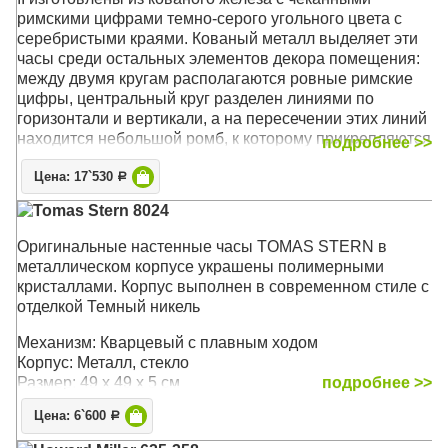
римскими цифрами темно-серого угольного цвета с
серебристыми краями. Кованый металл выделяет эти
часы среди остальных элементов декора помещения:
между двумя кругам располагаются ровные римские
цифры, центральный круг разделен линиями по
горизонтали и вертикали, а на пересечении этих линий
находится небольшой ромб, к которому прикрепляются
подробнее >>
часовые стрелки. На концах стрелок располагаются
Цена: 17`530
формы полых алмазов.
Р
Tomas Stern 8024
Механизм: Кварцевый
Корпус: Кованое железо
Оригинальные настенные часы TOMAS STERN в
Размер: 36 x 36 х 4 см
металлическом корпусе украшены полимерными
кристаллами. Корпус выполнен в современном стиле с
отделкой Темный никель
Механизм: Кварцевый с плавным ходом
Корпус: Металл, стекло
Размер: 49 х 49 х 5 см
подробнее >>
Цена: 6`600
Р