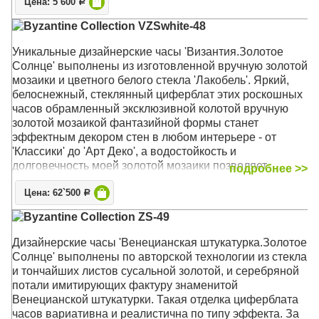
Цена: 5`600
своему лаконичному облику часы могут быть уместны
Р
и на кухне, и в спальне, и в гостиной современного
Byzantine Collection VZSwhite-48
стиля
Уникальные дизайнерские часы 'Византия.Золотое
Механизм: Кварцевый тихий
Солнце' выполнены из изготовленной вручную золотой
Корпус: МДФ
мозаики и цветного белого стекла 'Лакобель'. Яркий,
Размер: 34 х 34 х 4 см
белоснежный, стеклянный циферблат этих роскошных
часов обрамленный эксклюзивной колотой вручную
золотой мозаикой фантазийной формы станет
эффектным декором стен в любом интерьере - от
'Классики' до 'Арт Деко', а водостойкость и
долговечность моей золотой мозаики позволяет
подробнее >>
украсить данными часами и ваши ванные комнаты
Цена: 62`500
Р
Механизм: Кварцевый, плавного хода (ETA, Чехия)
Byzantine Collection ZS-49
Корпус: Стекло, Золото, стекло Лакобель
Размер: 48 х 48 х 4,5 см
Дизайнерские часы 'Венецианская штукатурка.Золотое
Солнце' выполнены по авторской технологии из стекла
и тончайших листов сусальной золотой, и серебряной
потали имитирующих фактуру знаменитой
Венецианской штукатурки. Такая отделка циферблата
часов вариативна и реалистична по типу эффекта. За