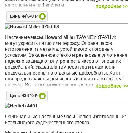
на отдельные циферблаты
подробнее >>
Механизм: Кварцевый
Цена: 44`640
Р
Корпус: Металл (кованый), защитное стекло
Howard Miller 625-668
Размер: 57 х 57 х 5 см
Настенные
часы Howard Miller
TAWNEY (ТАУНИ)
могут украсить патио или террасу. Оправа часов
изготовлена из металла, устойчивого к погодным
условиям. Закаленное стекло и резиновые уплотнения
надежно защищают внутренность часов от внешних
воздействий. Указатели температура и влажности
воздуха вынесены на отдельные циферблаты. Хотя
они предназначены для использования на открытом
воздухе, Вы также можете использовать их в
подробнее >>
помещении, на кухне, в ванной или в любом другом
Цена: 43`940
месте Вашего дома
Р
Hettich 4401
Отделка корпуса выполнена в средних тонах
антрацита, которая прекрасно сочетается с любым
Оригинальные настенные часы Hettich изготовлены из
внутренним двориком или домашним декором. Белый
итальянского художественного стекла
циферблат гармонирует с корпусом и контрастно
выделяет выпуклые черные арабские цифры, которые,