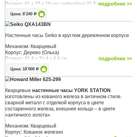
Размер: 41 x 37 x 16 см; циферблат 21,5 см.
подробнее >>
Цена: 8`240
Р
Seiko QXA143BN
Настенные часы Seiko в круглом деревянном корпусе
Механизм: Кварцевый
Корпус: Дерево (Ольха)
Размер: 31,4 х 31,4 х 4,4 см
подробнее >>
Цена: 18`000
Р
Howard Miller 625-299
Кварцевые
настенные часы YORK STATION
изготовлены из кованого железа в античном стиле.
сварной металл с отделкой корпуса в цвете
состаренного железа, внешнее кольцо – в цвете
«античного золота»
Механизм: Кварцевый
Корпус: Кованое железно