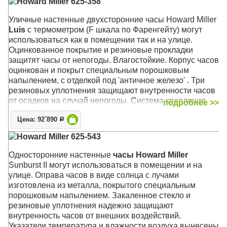
Howard Miller 625-358
Уличные настенные двухсторонние часы Howard Miller
Luis
с термометром (F шкала по Фаренгейту) могут
использоваться как в помещении так и на улице.
Оцинкованное покрытие и резиновые прокладки
защитят часы от непогоды.
Влагостойкие. Корпус часов
оцинкован и покрыт специальным порошковым
напылением, с отделкой под 'античное железо' . Три
резиновых уплотнения защищают внутренности часов
от осадков на случай непогоды. Система крепления
подробнее >>
Вертлюги к декоративному настенному кронштейну
Цена: 92`890
позволяют установить оптимальную видимость часов с
Р
любого угла зрения.
Howard Miller 625-543
Механизм: Кварцевый
Односторонние настенные
часы Howard Miller
Корпус: Чёрный стальной с оцинкованным креплением
Sunburst II могут использоваться в помещении и на
Размер: 55 х 50 х 16 см; циферблат 38 см.
улице. Оправа часов в виде солнца с лучами
изготовлена из металла, покрытого специальным
порошковым напылением. Закаленное стекло и
резиновые уплотнения надежно защищают
внутренность часов от внешних воздействий.
Указатели температура и влажности воздуха вынесены