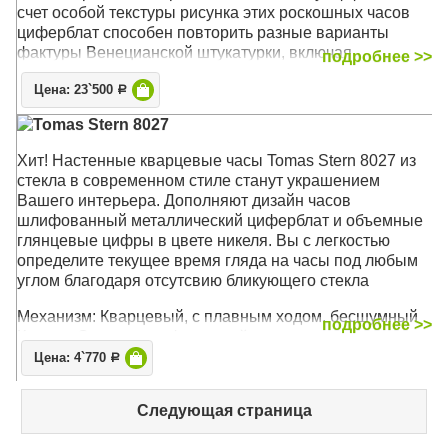
счет особой текстуры рисунка этих роскошных часов
циферблат способен повторить разные варианты
фактуры Венецианской штукатурки, включая
подробнее >>
потертости, сколы, выбоины. Такой декор является
Цена: 23`500
ярким акцентом помещения и станет эффектным
Р
декором стен в любом интерьере - от 'Классики' до 'Арт
Tomas Stern 8027
Деко'. А в водостойком исполнении позволяет украсить
данными часами и ваши ванные комнаты
Хит! Настенные кварцевые часы Tomas Stern 8027 из
стекла в современном стиле станут украшением
Механизм: Кварцевый, плавного хода (ETA, Чехия)
Вашего интерьера. Дополняют дизайн часов
Корпус: Стекло, Золото
шлифованный металлический циферблат и объемные
Размер: 49 х 49 х 4,5 см
глянцевые цифры в цвете никеля. Вы с легкостью
определите текущее время гляда на часы под любым
углом благодаря отсутсвию бликующего стекла
Механизм: Кварцевый, с плавным ходом, бесшумный
подробнее >>
Корпус: Стекло, шлифованный металл
Размер: 35 х 35 см
Цена: 4`770
Р
Следующая страница