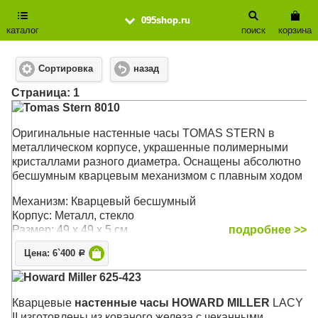
095shop.ru
каталог
поиск
корзина
Сортировка
назад
Cтраница: 1
Tomas Stern 8010
Оригинальные настенные часы TOMAS STERN в
металлическом корпусе, украшенные полимерными
кристаллами разного диаметра. Оснащены абсолютно
бесшумным кварцевым механизмом с плавным ходом
Механизм: Кварцевый бесшумный
Корпус: Металл, стекло
Размер: 49 х 49 х 5 см
подробнее >>
Цена: 6`400
Р
Howard Miller 625-423
Кварцевые
настенные часы HOWARD MILLER
LACY
II изготовлены из кованого железа c чеканными