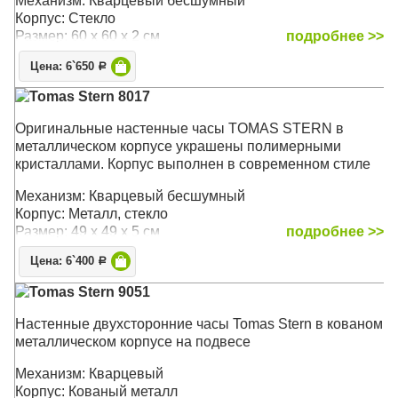
Механизм: Кварцевый бесшумный
в свою очередь, прекрасно сочетаются с изящными
Корпус: Стекло
черными стрелками, создавая изысканный вид.
Размер: 60 х 60 x 2 см
подробнее >>
Изящные полуоружности дополнительных
циферблатов термометра ( в градусах Фаренгейта) и
Цена: 6`650
Р
гигрометра легко читаются и придают циферблату еще
Tomas Stern 8017
больше визуального интереса.
Оригинальные настенные часы TOMAS STERN в
Механизм: Кварцевый
металлическом корпусе украшены полимерными
Размер: 62 х 62 х 8 см
кристаллами. Корпус выполнен в современном стиле
Механизм: Кварцевый бесшумный
Корпус: Металл, стекло
Размер: 49 х 49 х 5 см
подробнее >>
Цена: 6`400
Р
Tomas Stern 9051
Настенные двухсторонние часы Tomas Stern в кованом
металлическом корпусе на подвесе
Механизм: Кварцевый
Корпус: Кованый металл