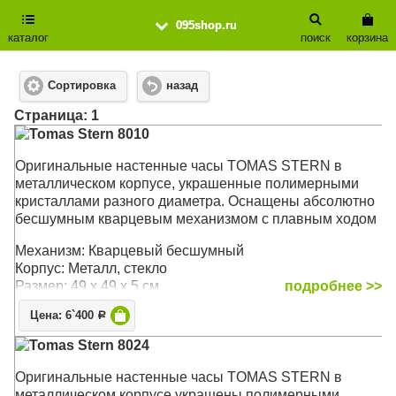
095shop.ru
каталог
поиск
корзина
Сортировка
назад
Cтраница: 1
Tomas Stern 8010
Оригинальные настенные часы TOMAS STERN в
металлическом корпусе, украшенные полимерными
кристаллами разного диаметра. Оснащены абсолютно
бесшумным кварцевым механизмом с плавным ходом
Механизм: Кварцевый бесшумный
Корпус: Металл, стекло
Размер: 49 х 49 х 5 см
подробнее >>
Цена: 6`400
Р
Tomas Stern 8024
Оригинальные настенные часы TOMAS STERN в
металлическом корпусе украшены полимерными