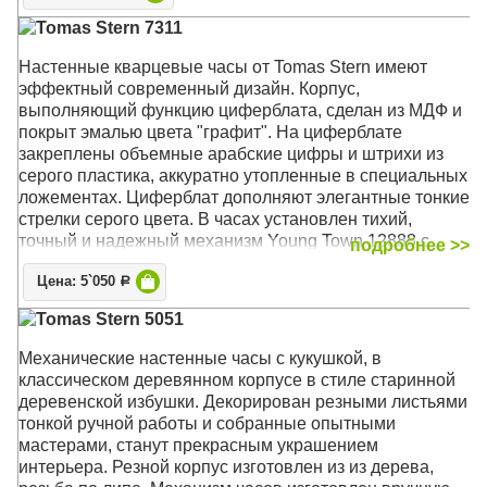
Tomas Stern 7311
Механизм: Кварцевый
Корпус: Хромированного металла с зеркальным
Настенные кварцевые часы от Tomas Stern имеют
эффектом
эффектный современный дизайн. Корпус,
Размер: 92 х 85 х10 см
выполняющий функцию циферблата, сделан из МДФ и
покрыт эмалью цвета "графит". На циферблате
закреплены объемные арабские цифры и штрихи из
серого пластика, аккуратно утопленные в специальных
ложементах. Циферблат дополняют элегантные тонкие
стрелки серого цвета. В часах установлен тихий,
точный и надежный механизм Young Town 12888 c
подробнее >>
дискретным ходом. Питание - от одной батарейки типа
Цена: 5`050
АА. Благодаря своему лаконичному облику часы могут
Р
быть уместны в любом интерьере современного стиля.
Tomas Stern 5051
Механизм: Кварцевый
Механические настенные часы c кукушкой, в
Корпус: МДФ
классическом деревянном корпусе в стиле старинной
Размер: 35 x 35 x 6 см
деревенской избушки. Декорирован резными листьями
тонкой ручной работы и собранные опытными
мастерами, станут прекрасным украшением
интерьера. Резной корпус изготовлен из из дерева,