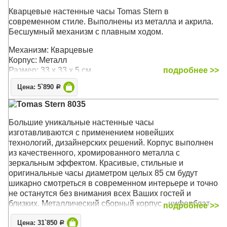
Кварцевые настенные часы Tomas Stern в
современном стиле. Выполнены из металла и акрила.
Бесшумный механизм с плавным ходом.
Механизм: Кварцевые
Корпус: Металл
Размер: 33 x 33 x 5 см
подробнее >>
Цена: 5`890
Р
Tomas Stern 8035
Большие уникальные настенные часы
изготавливаются с применением новейших
технологий, дизайнерских решений. Корпус выполнен
из качественного, хромированного металла с
зеркальным эффектом. Красивые, стильные и
оригинальные часы диаметром целых 85 см будут
шикарно смотреться в современном интерьере и точно
не останутся без внимания всех Ваших гостей и
близких. Металлический сборный корпус - циферблат
подробнее >>
цельный, к нему крепится кронштейн для
Цена: 31`850
подвешивания часов на стену.
Р