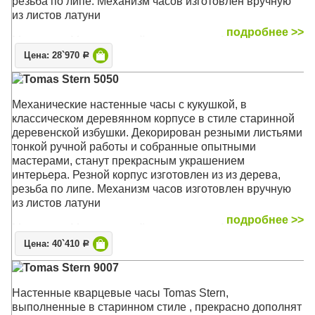
резьба по липе. Механизм часов изготовлен вручную
из листов латуни
подробнее >>
Механизм: Механический с заводом на 1 день
Корпус: Дерево
Цена: 28`970
Р
Звуковой сигнал: Кукушка срабатывает каждый полный
Tomas Stern 5050
час
Размер: 35 x 24 x 18 см
Механические настенные часы c кукушкой, в
классическом деревянном корпусе в стиле старинной
деревенской избушки. Декорирован резными листьями
тонкой ручной работы и собранные опытными
мастерами, станут прекрасным украшением
интерьера. Резной корпус изготовлен из из дерева,
резьба по липе. Механизм часов изготовлен вручную
из листов латуни
подробнее >>
Механизм: Механический с заводом на 1 день
Корпус: Дерево
Цена: 40`410
Р
Звуковой сигнал: Кукушка срабатывает каждый полный
Tomas Stern 9007
час
Размер: 35 x 24 x 18 см
Настенные кварцевые часы Tomas Stern,
выполненные в старинном стиле , прекрасно дополнят