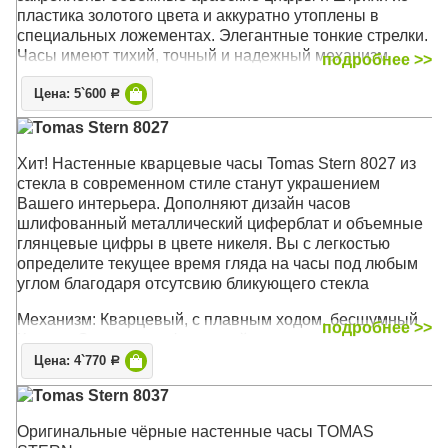
пластика золотого цвета и аккуратно утоплены в
специальных ложементах. Элегантные тонкие стрелки.
Часы имеют тихий, точный и надежный механизм
подробнее >>
Young Town 12888 c дискретным ходом. Благодаря
Цена: 5`600
своему лаконичному облику часы могут быть уместны
Р
и на кухне, и в спальне, и в гостиной современного
Tomas Stern 8027
стиля
Хит! Настенные кварцевые часы Tomas Stern 8027 из
Механизм: Кварцевый тихий
стекла в современном стиле станут украшением
Корпус: МДФ
Вашего интерьера. Дополняют дизайн часов
Размер: 34 х 34 х 4 см
шлифованный металлический циферблат и объемные
глянцевые цифры в цвете никеля. Вы с легкостью
определите текущее время гляда на часы под любым
углом благодаря отсутсвию бликующего стекла
Механизм: Кварцевый, с плавным ходом, бесшумный
подробнее >>
Корпус: Стекло, шлифованный металл
Размер: 35 х 35 см
Цена: 4`770
Р
Tomas Stern 8037
Оригинальные чёрные настенные часы TOMAS