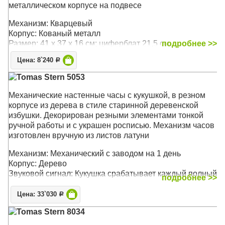
металлическом корпусе на подвесе
Механизм: Кварцевый
Корпус: Кованый металл
Размер: 41 x 37 x 16 см; циферблат 21,5 см.
подробнее >>
Цена: 8`240
Р
Tomas Stern 5053
Механические настенные часы c кукушкой, в резном
корпусе из дерева в стиле старинной деревенской
избушки. Декорирован резными элементами тонкой
ручной работы и с украшен росписью. Механизм часов
изготовлен вручную из листов латуни
Механизм: Механический с заводом на 1 день
Корпус: Дерево
Звуковой сигнал: Кукушка срабатывает каждый полный
подробнее >>
час
Размер: 30 x 25 x 16 см
Цена: 33`030
Р
Tomas Stern 8034