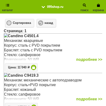
095shop.ru
каталог
поиск
корзина
Сортировка
назад
Cтраница: 1
Candino C4501.4
Механизм: кварцевые
Корпус: сталь с PVD покрытием
Браслет: сталь с PVD покрытием
Стекло: сапфировое
Водозащита: 50 WR
подробнее >>
Цена: 11`040
Р
Candino C9419.3
Механизм: механические с автоподзаводом
Корпус: сталь+PVD покрытие
Браслет: кожаный
Стекло: сапфировое
Водозащита: 50 WR
подробнее >>