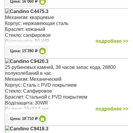
Цена: 16`060
Р
Candino C4475.3
Механизм: кварцевые
Корпус: нержавеющая сталь
Браслет: кожаный
Стекло: сапфировое
Водозащита: 50 WR
подробнее >>
Цена: 15`390
Р
Candino C9420.3
25 рубиновых камней, 38 часов запас хода, 28800
полуколебаний в час
Механизм: Механический
Корпус: Сталь с PVD покрытием
Стекло: Сапфировое
Браслет: Стальной с PVD покрытием
Водозащита: 30WR
Размер: 33х33,5 мм
подробнее >>
Цена: 18`710
Р
Candino C9418.3