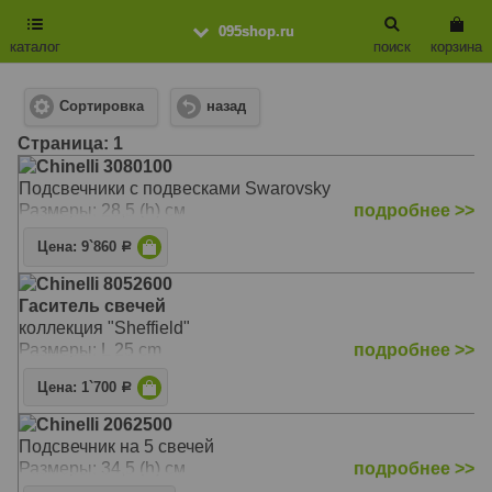
095shop.ru
каталог
поиск
корзина
Сортировка
назад
Cтраница: 1
Chinelli 3080100
Подсвечники с подвесками Swarovsky
Размеры: 28,5 (h) см
подробнее >>
Цена: 9`860
Р
Chinelli 8052600
Гаситель свечей
коллекция "Sheffield"
Размеры: L 25 cm
подробнее >>
Цена: 1`700
Р
Chinelli 2062500
Подсвечник на 5 свечей
Размеры: 34,5 (h) см
подробнее >>