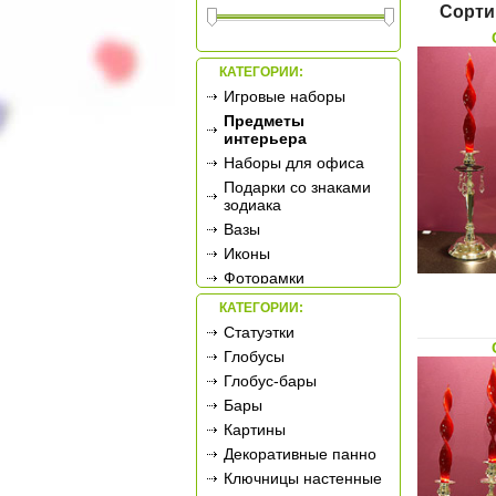
Сорти
КАТЕГОРИИ:
Игровые наборы
Предметы
интерьера
Наборы для офиса
Подарки со знаками
зодиака
Вазы
Иконы
Фоторамки
Фотоальбомы
КАТЕГОРИИ:
Сувенирное оружие
Статуэтки
Ретро-техника
Глобусы
Новогодние
Глобус-бары
украшения
Бары
Подарочные
Картины
сертификаты
Декоративные панно
Ключницы настенные