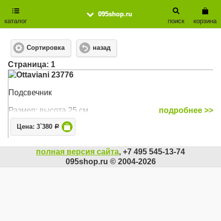
095shop.ru
каталог
поиск
корзина
Сортировка
назад
Cтраница: 1
Ottaviani 23776
Подсвечник
Размер: высота 25 см
подробнее >>
Цена: 3`380
Р
полная версия сайта
, +7 495 545-13-74
095shop.ru © 2004-2026