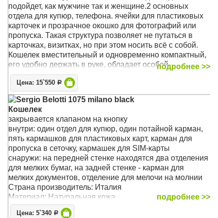
подойдет, как мужчине так и женщине.2 основных
отдела для купюр, телефона. ячейки для пластиковых
карточек и прозрачное окошко для фотографий или
пропуска. Такая структура позволяет не путаться в
карточках, визитках, но при этом носить всё с собой.
Кошелек вместительный и одновременно компактный,
его удобно держать в руке, обладает особой
подробнее >>
прочностью и надолго сохраняет привлекательный
Цена: 15`550
внешний вид даже при активном использовании.Его
Р
удобно брать с собой в командировки или
Sergio Belotti 1075 milano black
путешествия. Кошелёк из натуральной кожи послужит
Кошелек
хорошим подарком коллеге или любимому мужчине.
закрывается клапаном на кнопку
Кошелек упакован в подарочную коробку, которая
внутри: один отдел для купюр, один потайной карман,
подчеркнет премиальность подарка
пять кармашков для пластиковых карт, карман для
пропуска в сеточку, кармашек для SIM-карты
Материал: Высококачественная телячья кожа
снаружи: на передней стенке находятся два отделения
Размер: 18,5 х 9,5 х 1 см
для мелких бумаг, на задней стенке - карман для
мелких документов, отделение для мелочи на молнии
Страна производитель: Италия
Материал: Натуральная кожа
подробнее >>
Размер: 17.5 x 9 x 1.5 см
Цена: 5`340
Р