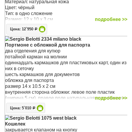
Материал: натуральная кожа
Цвет: чёрный
Тип: в одно сложение
Размер: 12 x 10 x 3 см
подробнее >>
Цена: 12`950
Р
Sergio Belotti 2334 milano black
Портмоне с обложкой для паспорта
два отделения для купюр
потайной карман на молнии
одиннадцать кармашков для пластиковых карт, один из
них в сеточку
шесть кармашков для документов
обложка для паспорта
размер 14 x 10.5 x 2 см
внутренняя сторона обложки: левое поле пластик
(ширина 5 см), правое поле натуральная кожа (ширина
подробнее >>
6,5см), на внутренней стороне обложки три кармашка
Цена: 5`010
Р
для документов
Материал: натуральная кожа
Sergio Belotti 1075 west black
Цвет: чёрный
Кошелек
Тип: в одно сложение
закрывается клапаном на кнопку