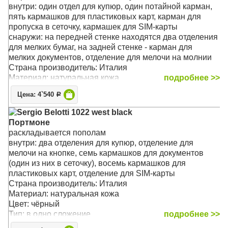
Размер: 16 x 11 x 2 cм
внутри: один отдел для купюр, один потайной карман,
пять кармашков для пластиковых карт, карман для
пропуска в сеточку, кармашек для SIM-карты
снаружи: на передней стенке находятся два отделения
для мелких бумаг, на задней стенке - карман для
мелких документов, отделение для мелочи на молнии
Страна производитель: Италия
Материал: натуральная кожа
подробнее >>
Цвет: чёрный
Цена: 4`540
Р
Тип: прямой
Размер: 17.5 x 9 x 1.5 см
Sergio Belotti 1022 west black
Портмоне
раскладывается пополам
внутри: два отделения для купюр, отделение для
мелочи на кнопке, семь кармашков для документов
(один из них в сеточку), восемь кармашков для
пластиковых карт, отделение для SIM-карты
Страна производитель: Италия
Материал: натуральная кожа
Цвет: чёрный
Тип: в одно сложение
подробнее >>
Размер: 13 х 10 х 3 см