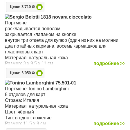
Цена: 3`710
Р
Sergio Belotti 1818 novara cioccolato
Портмоне
раскладывается пополам
закрывается клапаном на кнопке
внутри три отдела для купюр (один из них на молнии,
два потайных кармана, восемь кармашков для
пластиковых карт
Материал: натуральная кожа
Размер: 3 x 9.5 x 11 см
подробнее >>
Цена: 3`050
Р
Tonino Lamborghini 75.501-01
Портмоне Tonino Lamborghini
8 отделов для карт
Страна: Италия
Материал: натуральная кожа
Цвет: чёрный
Тип: в одно сложение
Размер: 11.5 x 9 см
подробнее >>