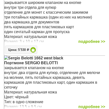
Тип: в одно сложение
закрывается широким клапаном на кнопке
Размер: 16 x 11 x 2.5 см
внутри три отдела для купюр
отделение для монет с классическим зажимом
три потайных кармашка (один из них на молнии)
два кармашка для документов
пять кармашков для пластиковых карт
один сечтатый карман для пропуска
Материал: натуральная кожа
Размер: 3 x 10 x 17 см
подробнее >>
Цена: 5`530
Р
Sergio Belotti 1662 west black
Портмоне SERGIO BELOTTI
закрывается клапаном на кнопке
внутри: два отдела для купюр, отделение для мелочи
на молнии, пять потайных кармашка, девять
кармашков для пластиковых карт, один кармашек в
сеточку
Материал: натуральная кожа
Цвет: чёрный
Тип: в одно сложение
Размер: 13.5 x 9.5 см
подробнее >>