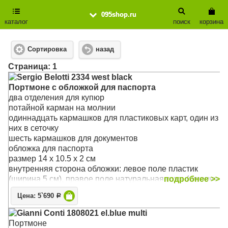
095shop.ru
каталог
поиск
корзина
Сортировка
назад
Cтраница: 1
Sergio Belotti 2334 west black
Портмоне с обложкой для паспорта
два отделения для купюр
потайной карман на молнии
одиннадцать кармашков для пластиковых карт, один из
них в сеточку
шесть кармашков для документов
обложка для паспорта
размер 14 x 10.5 x 2 см
внутренняя сторона обложки: левое поле пластик
(ширина 5 см), правое поле натуральная кожа (ширина
подробнее >>
6,5см), на внутренней стороне обложки три кармашка
Цена: 5`690
Р
для документов
Материал: натуральная кожа
Gianni Conti 1808021 el.blue multi
Цвет: чёрный
Портмоне