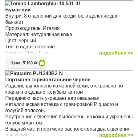
Tonino Lamborghini 10.501-01
Бумажник
Внутри: 8 отделений для кредиток, отделение для
банкнот
Производитель: Италия
Материал: натуральная кожа
Цвет: чёрный
Тип: в одно сложение
Размер: 11.5 x 9 см
подробнее >>
Цена: 5`160
Р
Piquadro PU1240B2-N
Портмоне горизонтальное черное
Изделие выполнено из черной кожи, отстрочено по
краям и отделано голубым кантом.
Переднюю часть украшает вертикальная
металлическая вставка с гравировкой Piquadro и
голубой полосой.
Внутренние отделения выполнены из кожи и украшены
голубым кантом.
В задней части портмоне расположены два отделения
для купюр.
подробнее >>