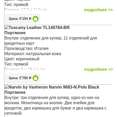
Тип: прямой
Размер: 17.7 x 11.5 см
подробнее >>
Цена: 9`154
Р
Tuscany Leather TL140784-BR
Портмоне
Внутри: отделение для купюр, 11 отделений для
кредитных карт
Производство: Италия
Материал: натуральная кожа
Цвет: коричневый
Тип: прямой
Размер: 9 x 18 x 1 см
подробнее >>
Цена: 5`700
Р
Narvin by Vasheron Narvin 9683-N.Polo Black
Портмоне
Внутри: три отделения для купюр, одно из них на
молнии. Монетница на кнопке. Две ячейки для
кредиток, два кармашка для бумаг и два кармашка с
сеточкой.