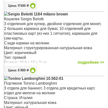
В центральной – отдел для банковских/визитных карт,
Цена: 9`600
Р
дополнительный карман с окошком. внутренний
карман и монетница на кнопке.
Sergio Belotti 1164 milano brown
Удобное портмоне из плотной кожи защитит
Кошелек Sergio Belotti
содержимое от влаги, банковские карты надежно
3 отделения для купюр, двойное отделение для монет,
фиксируются карманами.
2 больших кармана для бумаг, 10 отделений для
Изделие упаковано в фирменную коробку.
пластиковых карт (из них 1 сетчатое), кармашек для
Материал: натуральная кожа
сим-карты.
Цвет: чёрный
Сзади карман на молнии.
Тип: в одно сложение
Материал: структурированная натуральная кожа
Размер: 12 x 9.5 x 2.5 см
Цвет: коричневый
Тип: прямой
Размер: 16.6 x 10 x 3 см
подробнее >>
Цена: 6`800
Р
Tonino Lamborghini 10.562-01
Портмоне Tonino Lamborghini
3 отдела для банкнот, 3 отдела для кредитных карт,
отдел для мелочи на молнии
Страна: Италия
Материал: натуральная кожа
Цвет: чёрный