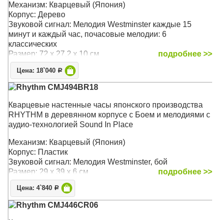
Механизм: Кварцевый (Япония)
Размер: 30 х 63 х 12 см
Корпус: Дерево
Звуковой сигнал: Мелодия Westminster каждые 15
минут и каждый час, почасовые мелодии: 6
классических
Размер: 72 х 27,2 х 10 см
подробнее >>
Цена: 18`040
Р
Rhythm CMJ494BR18
Кварцевые настенные часы японского производства
RHYTHM в деревянном корпусе с Боем и мелодиями с
аудио-технологией Sound In Place
Механизм: Кварцевый (Япония)
Корпус: Пластик
Звуковой сигнал: Мелодия Westminster, бой
Размер: 29 х 39 х 6 см
подробнее >>
Цена: 4`840
Р
Rhythm CMJ446CR06