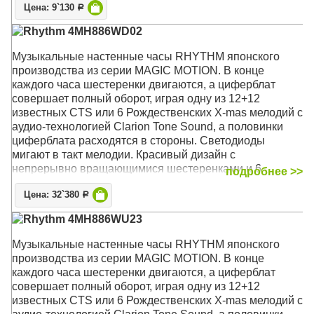
Цена: 9`130
Р
Rhythm 4MH886WD02
Музыкальные настенные часы RHYTHM японского
производства из серии MAGIC MOTION. В конце
каждого часа шестеренки двигаются, а циферблат
совершает полный оборот, играя одну из 12+12
известных CTS или 6 Рождественских X-mas мелодий с
аудио-технологией Clarion Tone Sound, а половинки
циферблата расходятся в стороны. Светодиоды
мигают в такт мелодии. Красивый дизайн с
непрерывно вращающимися шестеренками и 6
подробнее >>
кристаллами Swarovski. Термометр - для измерение
Цена: 32`380
температуры внутри помещения. Гигрометр - для
Р
измерения влажности в помещении. Режим
Rhythm 4MH886WU23
музыкальной демонстрации
Музыкальные настенные часы RHYTHM японского
Механизм: Кварцевый
производства из серии MAGIC MOTION. В конце
Корпус: Пластик
каждого часа шестеренки двигаются, а циферблат
Звуковой сигнал: Мелодии: 12 классических, 12
совершает полный оборот, играя одну из 12+12
фольклорных, 6 рождественских
известных CTS или 6 Рождественских X-mas мелодий с
Размер: 39 х 41 х 8,6 см