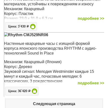
материалов, устойчивы к повреждениям и износу
Механизм: Кварцевый
Корпус: Пластик
Размер: 23,0 х 31,0 х 6,3 см
подробнее >>
Цена: 3`430
Р
Rhythm CMJ529NR06
Настенные кварцевые часы с изящной формой
корпуса японского производства RHYTHM с аудио-
технологией Sound In Place
Механизм: Кварцевый (Япония)
Корпус: Дерево
Звуковой сигнал: Мелодия Westminster каждые 15
минут и каждый час, почасовые мелодии: 6
классических, 3 рождественские
подробнее >>
Размер: 85,5 х 26,3 х 10,1 см
Цена: 36`420
Р
Следующая страница