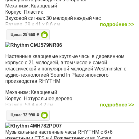
Механизм: Кварцевый
Корпус: Пластик
Звуковой сигнал: 30 мелодий каждый час
Размер: 39 х 41 х 8,6 см
подробнее >>
Цена: 29`660
Р
Rhythm CMJ579NR06
Настенные кварцевые круглые часы в деревянном
корпусе c 21 мелодией, в том числе и самой
классической и популярной мелодией Westminster, с
аудио-технологией Sound In Place японского
производства RHYTHM
Механизм: Кварцевый
Корпус: Натуральное дерево
Размер: 53,4 х 8,2 см
подробнее >>
Цена: 32`990
Р
Rhythm 4MH782PD07
Музыкальные настенные часы RHYTHM с 6+6
известными CTS и 4 Рождественскими X-mas