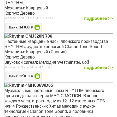
RHYTHM
Механизм: Кварцевый
Корпус: Дерево
Размер: 20,3 х 59 х 7,1см
подробнее >>
Цена: 14`030
Р
Rhythm CMJ320NR06
Настенные кварцевые часы японского производства
RHYTHM с аудио-технологией Clarion Tone Sound
Механизм: Кварцевый (Япония)
Корпус: Дерево
Звуковой сигнал: Мелодия Westminster, бой
Размер: 37 х 56 х 9,5 см
подробнее >>
Цена: 22`010
Р
Rhythm 4MH886WD05
Музыкальные настенные часы RHYTHM японского
производства из серии MAGIC MOTION. В конце
каждого часа, играют одну из 12+12 известных CTS
или 4 Рождественских X-mas мелодий с аудио-
технологией Clarion Tone Sound, а половинки
циферблата расходятся в стороны