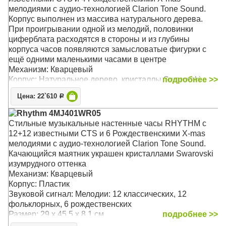
мелодиями с аудио-технологией Clarion Tone Sound.
Корпус выполнен из массива натурального дерева.
При проигрывании одной из мелодий, половинки
циферблата расходятся в стороны и из глубины
корпуса часов появляются замысловатые фигурки с
ещё одними маленькими часами в центре
Механизм: Кварцевый
Корпус: Натуральное дерево, кристаллы Swarovski
подробнее >>
Звуковой сигнал: Почасовые мелодии: 12 магических и
Цена: 22`610
Р
4 рождественских
Размер: 43 х 54 х 12 см
Rhythm 4MJ401WR05
Стильные музыкальные настенные часы RHYTHM с
12+12 известными CTS и 6 Рождественскими X-mas
мелодиями с аудио-технологией Clarion Tone Sound.
Качающийся маятник украшен кристаллами Swarovski
изумрудного оттенка
Механизм: Кварцевый
Корпус: Пластик
Звуковой сигнал: Мелодии: 12 классических, 12
фольклорных, 6 рождественских
Размер: 29 х 45,5 х 8,1 см
подробнее >>