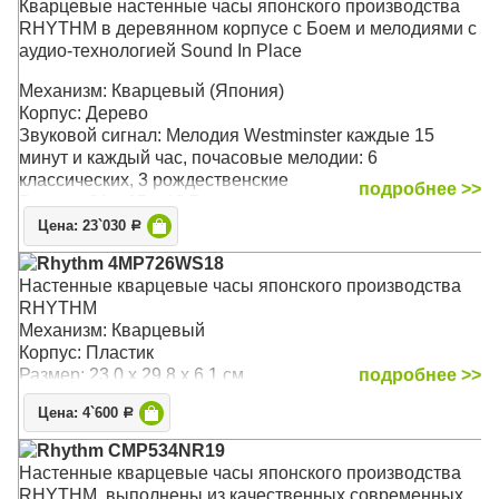
Кварцевые настенные часы японского производства
RHYTHM в деревянном корпусе с Боем и мелодиями с
аудио-технологией Sound In Place
Механизм: Кварцевый (Япония)
Корпус: Дерево
Звуковой сигнал: Мелодия Westminster каждые 15
минут и каждый час, почасовые мелодии: 6
классических, 3 рождественские
подробнее >>
Размер: 31 х 85 х 13,5 см
Цена: 23`030
Р
Rhythm 4MP726WS18
Настенные кварцевые часы японского производства
RHYTHM
Механизм: Кварцевый
Корпус: Пластик
Размер: 23,0 x 29,8 x 6,1 см
подробнее >>
Цена: 4`600
Р
Rhythm CMP534NR19
Настенные кварцевые часы японского производства
RHYTHM, выполнены из качественных современных