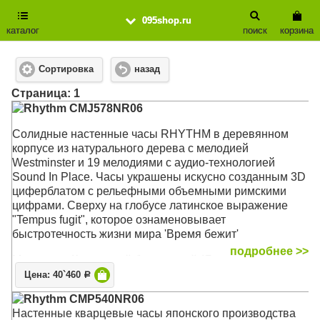
095shop.ru
каталог
поиск
корзина
Сортировка
назад
Cтраница: 1
Rhythm CMJ578NR06
Солидные настенные часы RHYTHM в деревянном
корпусе из натурального дерева c мелодией
Westminster и 19 мелодиями с аудио-технологией
Sound In Place. Часы украшены искусно созданным 3D
циферблатом с рельефными объемными римскими
цифрами. Сверху на глобусе латинское выражение
"Tempus fugit", которое ознаменовывает
быстротечность жизни мира 'Время бежит'
подробнее >>
Механизм: Кварцевый бесшумный (Япония)
Корпус: Дерево
Цена: 40`460
Р
Звуковой сигнал: Мелодия Westminster, бой каждый
Rhythm CMP540NR06
час, 16 классических и 3 рождественских мелодий
Настенные кварцевые часы японского производства
Размер: 93 х 36,2 х 13,6 см