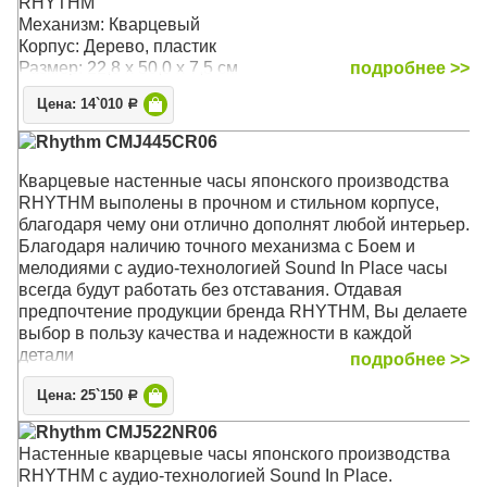
RHYTHM
Механизм: Кварцевый
Корпус: Дерево, пластик
Размер: 22,8 х 50,0 х 7,5 см
подробнее >>
Цена: 14`010
Р
Rhythm CMJ445CR06
Кварцевые настенные часы японского производства
RHYTHM выполены в прочном и стильном корпусе,
благодаря чему они отлично дополнят любой интерьер.
Благодаря наличию точного механизма с Боем и
мелодиями с аудио-технологией Sound In Place часы
всегда будут работать без отставания. Отдавая
предпочтение продукции бренда RHYTHM, Вы делаете
выбор в пользу качества и надежности в каждой
детали
подробнее >>
Механизм: Кварцевый (Япония)
Цена: 25`150
Р
Корпус: Дерево
Rhythm CMJ522NR06
Звуковой сигнал: Мелодия Westminster каждые 15
Настенные кварцевые часы японского производства
минут и каждый час, почасовые мелодии: 6
RHYTHM с аудио-технологией Sound In Place.
классических, 3 рождественские