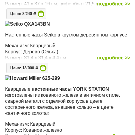
Размер: 41 x 37 x 16 см; циферблат 21,5 см.
подробнее >>
Цена: 8`240
Р
Seiko QXA143BN
Настенные часы Seiko в круглом деревянном корпусе
Механизм: Кварцевый
Корпус: Дерево (Ольха)
Размер: 31,4 х 31,4 х 4,4 см
подробнее >>
Цена: 18`000
Р
Howard Miller 625-299
Кварцевые
настенные часы YORK STATION
изготовлены из кованого железа в античном стиле.
сварной металл с отделкой корпуса в цвете
состаренного железа, внешнее кольцо – в цвете
«античного золота»
Механизм: Кварцевый
Корпус: Кованое железно