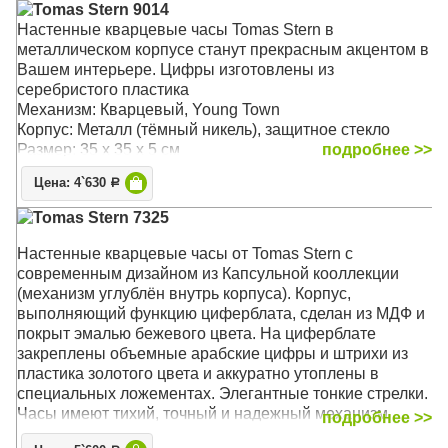
Tomas Stern 9014
Настенные кварцевые часы Tomas Stern в
металлическом корпусе станут прекрасным акцентом в
Вашем интерьере. Цифры изготовлены из
серебристого пластика
Механизм: Кварцевый, Young Town
Корпус: Металл (тёмный никель), защитное стекло
Размер: 35 х 35 х 5 см
подробнее >>
Цена: 4`630
Р
Tomas Stern 7325
Настенные кварцевые часы от Tomas Stern с
современным дизайном из Капсульной кооллекции
(механизм углублён внутрь корпуса). Корпус,
выполняющий функцию циферблата, сделан из МДФ и
покрыт эмалью бежевого цвета. На циферблате
закреплены объемные арабские цифры и штрихи из
пластика золотого цвета и аккуратно утоплены в
специальных ложементах. Элегантные тонкие стрелки.
Часы имеют тихий, точный и надежный механизм
подробнее >>
Young Town 12888 c дискретным ходом. Благодаря