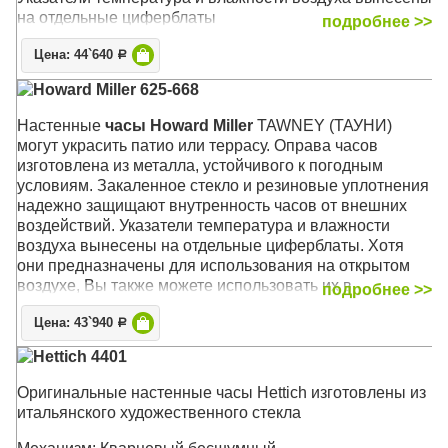
на отдельные циферблаты
подробнее >>
Механизм: Кварцевый
Цена: 44`640
Р
Корпус: Металл (кованый), защитное стекло
Howard Miller 625-668
Размер: 57 х 57 х 5 см
Настенные
часы Howard Miller
TAWNEY (ТАУНИ)
могут украсить патио или террасу. Оправа часов
изготовлена из металла, устойчивого к погодным
условиям. Закаленное стекло и резиновые уплотнения
надежно защищают внутренность часов от внешних
воздействий. Указатели температура и влажности
воздуха вынесены на отдельные циферблаты. Хотя
они предназначены для использования на открытом
воздухе, Вы также можете использовать их в
подробнее >>
помещении, на кухне, в ванной или в любом другом
Цена: 43`940
месте Вашего дома
Р
Hettich 4401
Отделка корпуса выполнена в средних тонах
антрацита, которая прекрасно сочетается с любым
Оригинальные настенные часы Hettich изготовлены из
внутренним двориком или домашним декором. Белый
итальянского художественного стекла
циферблат гармонирует с корпусом и контрастно
выделяет выпуклые черные арабские цифры, которые,