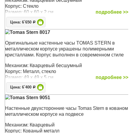
Механизм: Кварцевый бесшумный
в свою очередь, прекрасно сочетаются с изящными
Корпус: Стекло
черными стрелками, создавая изысканный вид.
Размер: 60 х 60 x 2 см
подробнее >>
Изящные полуоружности дополнительных
циферблатов термометра ( в градусах Фаренгейта) и
Цена: 6`650
Р
гигрометра легко читаются и придают циферблату еще
Tomas Stern 8017
больше визуального интереса.
Оригинальные настенные часы TOMAS STERN в
Механизм: Кварцевый
металлическом корпусе украшены полимерными
Размер: 62 х 62 х 8 см
кристаллами. Корпус выполнен в современном стиле
Механизм: Кварцевый бесшумный
Корпус: Металл, стекло
Размер: 49 х 49 х 5 см
подробнее >>
Цена: 6`400
Р
Tomas Stern 9051
Настенные двухсторонние часы Tomas Stern в кованом
металлическом корпусе на подвесе
Механизм: Кварцевый
Корпус: Кованый металл