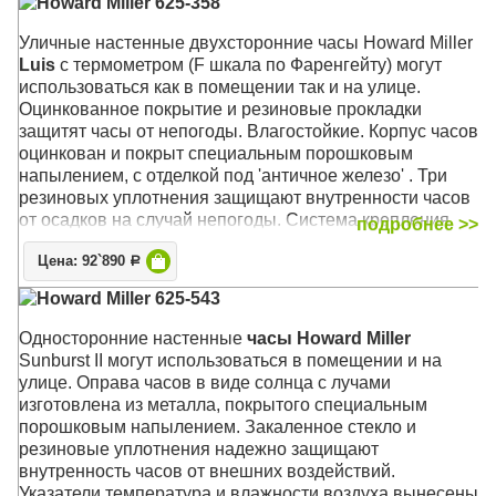
Howard Miller 625-358
Уличные настенные двухсторонние часы Howard Miller
Luis
с термометром (F шкала по Фаренгейту) могут
использоваться как в помещении так и на улице.
Оцинкованное покрытие и резиновые прокладки
защитят часы от непогоды.
Влагостойкие. Корпус часов
оцинкован и покрыт специальным порошковым
напылением, с отделкой под 'античное железо' . Три
резиновых уплотнения защищают внутренности часов
от осадков на случай непогоды. Система крепления
подробнее >>
Вертлюги к декоративному настенному кронштейну
Цена: 92`890
позволяют установить оптимальную видимость часов с
Р
любого угла зрения.
Howard Miller 625-543
Механизм: Кварцевый
Односторонние настенные
часы Howard Miller
Корпус: Чёрный стальной с оцинкованным креплением
Sunburst II могут использоваться в помещении и на
Размер: 55 х 50 х 16 см; циферблат 38 см.
улице. Оправа часов в виде солнца с лучами
изготовлена из металла, покрытого специальным
порошковым напылением. Закаленное стекло и
резиновые уплотнения надежно защищают
внутренность часов от внешних воздействий.
Указатели температура и влажности воздуха вынесены