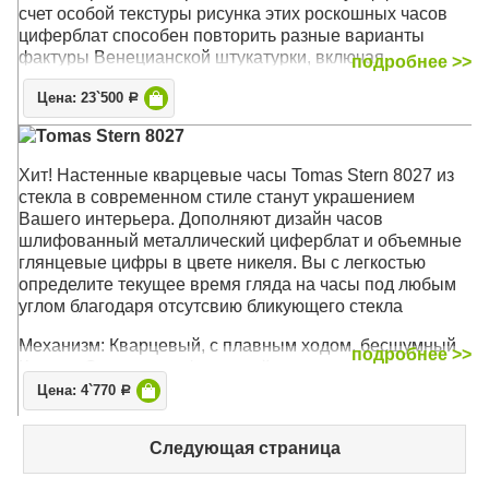
счет особой текстуры рисунка этих роскошных часов
циферблат способен повторить разные варианты
фактуры Венецианской штукатурки, включая
подробнее >>
потертости, сколы, выбоины. Такой декор является
Цена: 23`500
ярким акцентом помещения и станет эффектным
Р
декором стен в любом интерьере - от 'Классики' до 'Арт
Tomas Stern 8027
Деко'. А в водостойком исполнении позволяет украсить
данными часами и ваши ванные комнаты
Хит! Настенные кварцевые часы Tomas Stern 8027 из
стекла в современном стиле станут украшением
Механизм: Кварцевый, плавного хода (ETA, Чехия)
Вашего интерьера. Дополняют дизайн часов
Корпус: Стекло, Золото
шлифованный металлический циферблат и объемные
Размер: 49 х 49 х 4,5 см
глянцевые цифры в цвете никеля. Вы с легкостью
определите текущее время гляда на часы под любым
углом благодаря отсутсвию бликующего стекла
Механизм: Кварцевый, с плавным ходом, бесшумный
подробнее >>
Корпус: Стекло, шлифованный металл
Размер: 35 х 35 см
Цена: 4`770
Р
Следующая страница