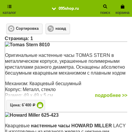
095shop.ru
каталог
поиск
корзина
Сортировка
назад
Cтраница: 1
Tomas Stern 8010
Оригинальные настенные часы TOMAS STERN в
металлическом корпусе, украшенные полимерными
кристаллами разного диаметра. Оснащены абсолютно
бесшумным кварцевым механизмом с плавным ходом
Механизм: Кварцевый бесшумный
Корпус: Металл, стекло
Размер: 49 х 49 х 5 см
подробнее >>
Цена: 6`400
Р
Howard Miller 625-423
Кварцевые
настенные часы HOWARD MILLER
LACY
II изготовлены из кованого железа c чеканными