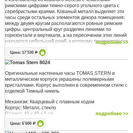
римскими цифрами темно-серого угольного цвета с
серебристыми краями. Кованый металл выделяет эти
часы среди остальных элементов декора помещения:
между двумя кругам располагаются ровные римские
цифры, центральный круг разделен линиями по
горизонтали и вертикали, а на пересечении этих линий
находится небольшой ромб, к которому прикрепляются
подробнее >>
часовые стрелки. На концах стрелок располагаются
Цена: 17`530
формы полых алмазов.
Р
Tomas Stern 8024
Механизм: Кварцевый
Корпус: Кованое железо
Оригинальные настенные часы TOMAS STERN в
Размер: 36 x 36 х 4 см
металлическом корпусе украшены полимерными
кристаллами. Корпус выполнен в современном стиле с
отделкой Темный никель
Механизм: Кварцевый с плавным ходом
Корпус: Металл, стекло
Размер: 49 х 49 х 5 см
подробнее >>
Цена: 6`600
Р