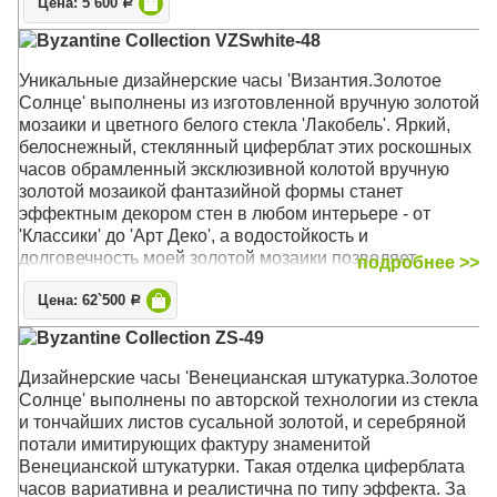
Цена: 5`600
своему лаконичному облику часы могут быть уместны
Р
и на кухне, и в спальне, и в гостиной современного
Byzantine Collection VZSwhite-48
стиля
Уникальные дизайнерские часы 'Византия.Золотое
Механизм: Кварцевый тихий
Солнце' выполнены из изготовленной вручную золотой
Корпус: МДФ
мозаики и цветного белого стекла 'Лакобель'. Яркий,
Размер: 34 х 34 х 4 см
белоснежный, стеклянный циферблат этих роскошных
часов обрамленный эксклюзивной колотой вручную
золотой мозаикой фантазийной формы станет
эффектным декором стен в любом интерьере - от
'Классики' до 'Арт Деко', а водостойкость и
долговечность моей золотой мозаики позволяет
подробнее >>
украсить данными часами и ваши ванные комнаты
Цена: 62`500
Р
Механизм: Кварцевый, плавного хода (ETA, Чехия)
Byzantine Collection ZS-49
Корпус: Стекло, Золото, стекло Лакобель
Размер: 48 х 48 х 4,5 см
Дизайнерские часы 'Венецианская штукатурка.Золотое
Солнце' выполнены по авторской технологии из стекла
и тончайших листов сусальной золотой, и серебряной
потали имитирующих фактуру знаменитой
Венецианской штукатурки. Такая отделка циферблата
часов вариативна и реалистична по типу эффекта. За