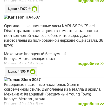
Размер: 54 x 54 х 4 см
подробнее >>
Цена: 42`070
Р
Karlsson KA4607
Оригинальные настенные часы KARLSSON "Steel
Disc" отражают свет и цвета в комнате и становится
неотъемлемой частью любого интерьера. Диски
изготовлены из полированной нержавеющей стали, 36
штук
Механизм: Кварцевый бесшумный
Корпус: Нержавеющая сталь
Размер: 48 х 48 х 5 см
подробнее >>
Цена: 4`890
Р
Tomas Stern 8057
Кварцевые настенные часыTomas Stern в
современном стиле. Выполнены из металла и акрила
Механизм: Кварцевый (бесшумный Young Town)
Корпус: Металл , акрил
Размер: 49 x 49 x 5 см
подробнее >>