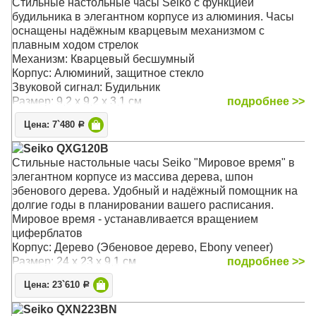
Стильные настольные часы Seiko с функцией
будильника в элегантном корпусе из алюминия. Часы
оснащены надёжным кварцевым механизмом с
плавным ходом стрелок
Механизм: Кварцевый бесшумный
Корпус: Алюминий, защитное стекло
Звуковой сигнал: Будильник
Размер: 9,2 x 9,2 x 3,1 см
подробнее >>
Цена: 7`480
Р
Seiko QXG120B
Стильные настольные часы Seiko "Мировое время" в
элегантном корпусе из массива дерева, шпон
эбенового дерева. Удобный и надёжный помощник на
долгие годы в планировании вашего расписания.
Мировое время - устанавливается вращением
циферблатов
Корпус: Дерево (Эбеновое дерево, Ebony veneer)
Размер: 24 х 23 x 9,1 см
подробнее >>
Цена: 23`610
Р
Seiko QXN223BN