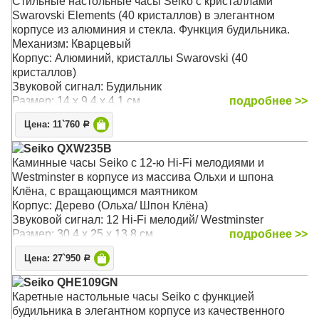
Стильные настольные часы Seiko с кристаллами
Swarovski Elements (40 кристаллов) в элегантном
корпусе из алюминия и стекла. Функция будильника.
Механизм: Кварцевый
Корпус: Алюминий, кристаллы Swarovski (40
кристаллов)
Звуковой сигнал: Будильник
Размер: 14 х 9,4 x 4,1 см
подробнее >>
Цена: 11`760
Р
Seiko QXW235B
Каминные часы Seiko c 12-ю Hi-Fi мелодиями и
Westminster в корпусе из массива Ольхи и шпона
Клёна, с вращающимся маятником
Корпус: Дерево (Ольха/ Шпон Клёна)
Звуковой сигнал: 12 Hi-Fi мелодий/ Westminster
Размер: 30,4 х 25 x 13,8 см
подробнее >>
Цена: 27`950
Р
Seiko QHE109GN
Каретные настольные часы Seiko с функцией
будильника в элегантном корпусе из качественного