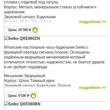
сплава с отделкой под латунь
Корпус: Металл, минеральное стекло устойчивое к
царапинам
Звуковой сигнал: Будильник
Размер: 10,9 x 7,8 x 5,3 см
подробнее >>
Цена: 19`300
Р
Seiko QXE060ZN
Японские настольные часы-будильник Seiko c
функцией повтора сигнала Snooze. Оснащены
надёжным кварцевым механизмом который
отличается точностью, надежностью, не боится ударов
и не требует подзавода
Механизм: Кварцевый
Корпус: Шпон Тёмный орех
Звуковой сигнал: Будильник, Snooze
подробнее >>
Размер: 11 х 11 x 4 см
Цена: 9`100
Р
Seiko QXE060BN