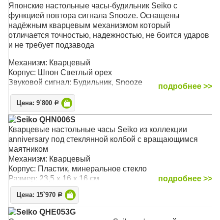
Японские настольные часы-будильник Seiko c
функцией повтора сигнала Snooze. Оснащены
надёжным кварцевым механизмом который
отличается точностью, надежностью, не боится ударов
и не требует подзавода
Механизм: Кварцевый
Корпус: Шпон Светлый орех
Звуковой сигнал: Будильник, Snooze
подробнее >>
Размер: 11 х 11 x 4 см
Цена: 9`800
Р
Seiko QHN006S
Кварцевые настольные часы Seiko из коллекции
anniversary под стеклянной колбой c вращающимся
маятником
Механизм: Кварцевый
Корпус: Пластик, минеральное стекло
Размер: 23,5 х 16 x 16 см
подробнее >>
Цена: 15`970
Р
Seiko QHE053G