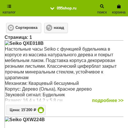
095shop.ru
каталог
поиск
корзина
Сортировка
назад
Cтраница: 1
Seiko QXE018B
Настольные часы Seiko с функцией будильника в
корпусе из массива натурального дерева и покрыт
мебельным лаком. Подставка корпуса декорирован
резными листьями. Классический циферблат закрыт
прочным минеральным стеклом, устойчивое к
царапинам
Механизм: Кварцевый бесшумный
Корпус: Дерево (Ольха), Красное дерево
Звуковой сигнал: Будильник
Размер: 16,4 х 14,2 x 5,8 см
подробнее >>
Цена: 15`200
Р
Seiko QXW224B