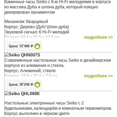
Каминные часы Seiko c 6-ю Hi-Fi мелодиями в корпусе
из массива Дуба и шпона дуба, который изящно
декорирован орнаментом
Механизм: Кварцевый
Корпус: Дерево (Дуб/ Шпон дуба)
Звуковой сигнал: 6 Hi-Fi мелодий
Размер: 34,5 х 31,5 x 17,5 см
подробнее >>
Цена: 72`400
Р
Seiko QHN007S
Современные настольные часы Seiko в дизайнерском
корпусе из алюминия и стекла.
Корпус: Алюминий, стекло
Размер: 24,8 х 20,4 x 7,6 см
подробнее >>
Цена: 30`240
Р
Seiko QHL068K
Настольные электронные часы Seiko с 2
будильниками, календарём и комнатным термометром.
Корпус выполнен в чёрном цвете