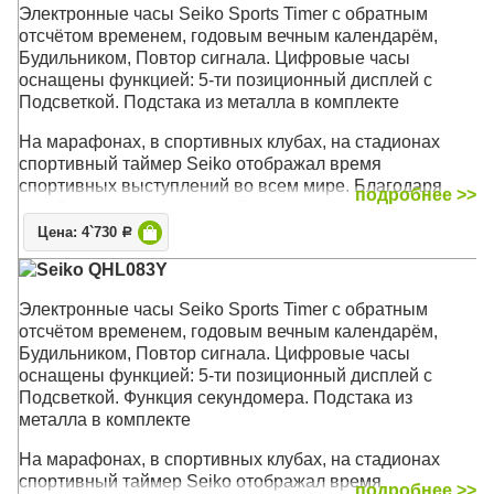
Электронные часы Seiko Sports Timer с обратным
отсчётом временем, годовым вечным календарём,
Будильником, Повтор сигнала. Цифровые часы
оснащены функцией: 5-ти позиционный дисплей с
Подсветкой. Подстака из металла в комплекте
На марафонах, в спортивных клубах, на стадионах
спортивный таймер Seiko отображал время
спортивных выступлений во всем мире. Благодаря
подробнее >>
своей надежности, высокой видимости и
универсальности он стал иконой в мире спортивного
Цена: 4`730
Р
инвентаря. Теперь этот знаменитый таймер
Seiko QHL083Y
переродился в миниатюре в качестве модели
QHL062Y
Электронные часы Seiko Sports Timer с обратным
отсчётом временем, годовым вечным календарём,
Механизм: Электронный
Будильником, Повтор сигнала. Цифровые часы
Корпус: Высококачественный пластик
оснащены функцией: 5-ти позиционный дисплей с
Звуковой сигнал: Будильник
Подсветкой. Функция секундомера. Подстака из
Размер: 10,4 x 4,5 x 2,9 см без подставки; 10,4 х 9,3 х
металла в комплекте
4,5 с подставкой
На марафонах, в спортивных клубах, на стадионах
спортивный таймер Seiko отображал время
подробнее >>