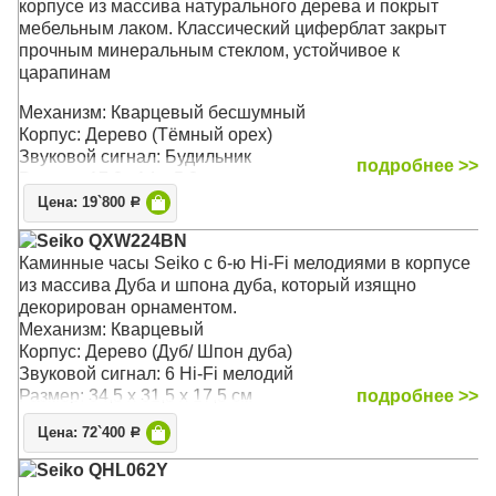
корпусе из массива натурального дерева и покрыт
мебельным лаком. Классический циферблат закрыт
прочным минеральным стеклом, устойчивое к
царапинам
Механизм: Кварцевый бесшумный
Корпус: Дерево (Тёмный орех)
Звуковой сигнал: Будильник
подробнее >>
Размер: 17,8х 14 х 5,8 см
Цена: 19`800
Р
Seiko QXW224BN
Каминные часы Seiko c 6-ю Hi-Fi мелодиями в корпусе
из массива Дуба и шпона дуба, который изящно
декорирован орнаментом.
Механизм: Кварцевый
Корпус: Дерево (Дуб/ Шпон дуба)
Звуковой сигнал: 6 Hi-Fi мелодий
Размер: 34,5 х 31,5 x 17,5 см
подробнее >>
Цена: 72`400
Р
Seiko QHL062Y