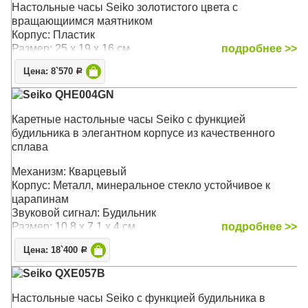
Настольные часы Seiko зoлoтистого цвета с
вращающиимся маятником
Корпус: Пластик
Размер: 25 х 19 x 16 см
подробнее >>
Цена: 8`570
Р
Seiko QHE004GN
Каретные настольные часы Seiko с функцией
будильника в элегантном корпусе из качественного
сплава
Механизм: Кварцевый
Корпус: Металл, минеральное стекло устойчивое к
царапинам
Звуковой сигнал: Будильник
Размер: 10,8 x 7,1 x 4 см
подробнее >>
Цена: 18`400
Р
Seiko QXE057B
Настольные часы Seiko с функцией будильника в