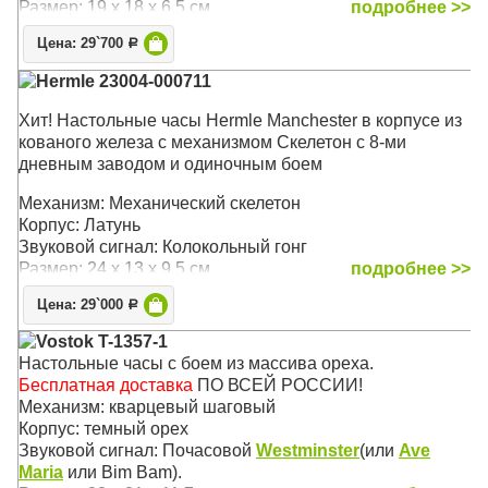
Размер: 19 х 18 х 6,5 см
подробнее >>
Цена: 29`700
Р
Hermle 23004-000711
Хит! Настольные часы Hermle Manchester в корпусе из
кованого железа с механизмом Скелетон с 8-ми
дневным заводом и одиночным боем
Механизм: Механический скелетон
Корпус: Латунь
Звуковой сигнал: Колокольный гонг
Размер: 24 х 13 х 9.5 см
подробнее >>
Цена: 29`000
Р
Vostok T-1357-1
Настольные часы с боем из массива ореха.
Бесплатная доставка
ПО ВСЕЙ РОССИИ!
Механизм: кварцевый шаговый
Корпус: темный орех
Звуковой сигнал: Почасовой
Westminster
(или
Ave
Maria
или Bim Bam).