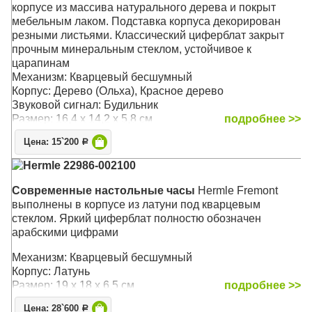
корпусе из массива натурального дерева и покрыт
мебельным лаком. Подставка корпуса декорирован
резными листьями. Классический циферблат закрыт
прочным минеральным стеклом, устойчивое к
царапинам
Механизм: Кварцевый бесшумный
Корпус: Дерево (Ольха), Красное дерево
Звуковой сигнал: Будильник
Размер: 16,4 х 14,2 x 5,8 см
подробнее >>
Цена: 15`200
Р
Hermle 22986-002100
Современные настольные часы
Hermle Fremont
выполнены в корпусе из латуни под кварцевым
стеклом. Яркий циферблат полностю обозначен
арабскими цифрами
Механизм: Кварцевый бесшумный
Корпус: Латунь
Размер: 19 x 18 x 6,5 см
подробнее >>
Цена: 28`600
Р