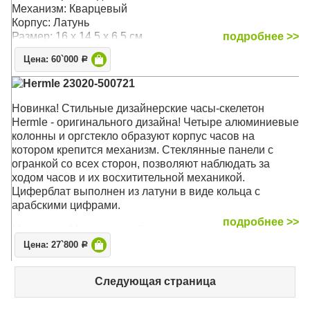
Механизм: Кварцевый
Корпус: Латунь
Размер: 16 х 14,5 х 6,5 см
подробнее >>
Цена: 60`000
Р
Hermle 23020-500721
Новинка! Стильные дизайнерские часы-скелетон
Hermle - оригинального дизайна! Четыре алюминиевые
колонны и оргстекло образуют корпус часов на
котором крепится механизм. Стеклянные панели с
огранкой со всех сторон, позволяют наблюдать за
ходом часов и их восхитительной механикой.
Циферблат выполнен из латуни в виде кольца с
арабскими цифрами.
подробнее >>
Механизм: Механический
Корпус: Латунь, алюминий
Цена: 27`800
Р
Размер: 19,5 х 11 х 6 см
Следующая страница