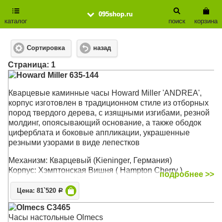
095shop.ru
каталог
поиск
корзина
Сортировка
назад
Cтраница: 1
Howard Miller 635-144
Кварцевые каминные часы Howard Miller 'ANDREA',
корпус изготовлен в традиционном стиле из отборных
пород твердого дерева, с изящными изгибами, резной
молдинг, опоясывающий основание, а также ободок
циферблата и боковые аппликации, украшенные
резными узорами в виде лепестков
Механизм: Кварцевый (Kieninger, Германия)
Корпус: Хэмптонская Вишня ( Hampton Cherry )
подробнее >>
Звуковой сигнал:
Westminster
,
Ave Maria
, Бим-Бом
Размер: 47 х 25 х 13 см
Цена: 81`520
Р
Olmecs C3465
Часы настольные Olmecs