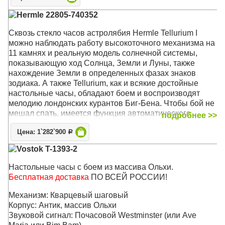
Hermle 22805-740352
Сквозь стекло часов астролябия Hermle Tellurium I
можно наблюдать работу высокоточного механизма на
11 камнях и реальную модель солнечной системы,
показывающую ход Солнца, Земли и Луны, также
нахождение Земли в определенных фазах знаков
зодиака. А также Tellurium, как и всякие достойные
настольные часы, обладают боем и воспроизводят
мелодию лондонских курантов Биг-Бена. Чтобы бой не
мешал спать, имеется функция автоматического
подробнее >>
ночного отключения
Цена: 1`282`900
Р
Корпус: Чёрный, полированное дерево, хрустальный
Vostok T-1393-2
купол
Звуковой сигнал:
Westminster
, Бой
Настольные часы с боем из массива Ольхи.
Размер: 35 х 29 х 29 см
Бесплатная доставка
ПО ВСЕЙ РОССИИ!
Механизм: Кварцевый шаговый
Корпус: Антик, массив Ольхи
Звуковой сигнал: Почасовой Westminster (или Ave