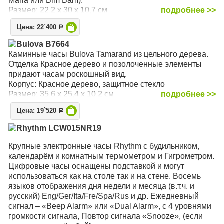
Maria или Bim Bam).
Размер: 22,2 х 30 x 10,7 см
подробнее >>
Цена: 22`400
Р
Bulova B7664
Каминные часы Bulova Tamarand из цельного дерева.
Отделка Красное дерево и позолоченные элементы
придают часам роскошный вид.
Корпус: Красное дерево, защитное стекло
Размер: 35,6 х 25,4 х 10,2 см
подробнее >>
Цена: 19`520
Р
Rhythm LCW015NR19
Крупные электронные часы Rhythm с будильником,
календарём и комнатным термометром и Гигрометром.
Цифровые часы оснащены подставкой и могут
использоваться как на столе так и на стене. Восемь
языков отображения дня недели и месяца (в.т.ч. и
русский) Eng/Ger/Ita/Fre/Spa/Rus и др. Ежедневный
сигнал – «Beep Alarm» или «Dual Alarm», с 4 уровнями
громкости сигнала, Повтор сигнала «Snooze», (если