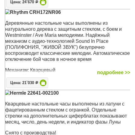
Цена: 24`670
Р
Rhythm CRH172NR06
Деревянные настольные часы выполнены из
натурального дерева с защитным стеклом, c боем и
Westminster / Ave Maria мелодиями. Надёжный
механизм с аудио-технологией Sound In Place
(ПОЛИФОНИЯ, "ЖИВОЙ ЗВУК") безупречно
воспроизводит классические мелодии. Автоматическое
отключение бой часов в ночное время
Механизм: Кварцевый
подробнее >>
Корпус: Натуральное дерево, защитное стекло
Звуковой сигнал: Мелодия Westminster, Ave Maria, Бим-
Цена: 21`030
Р
бом
Hermle 22641-002100
Размер: 31 x 23,4 x 12,1 см
Кварцевые настольные часы выполнены из латуни с
фацетированным стеклом с огранкой. Отдельные
стрелки на дополнительных циферблатах показывают
месяц, число, день недели, и индикатор фазы Луны
Снято с производства!