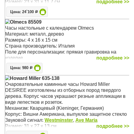
Размер: 23 х 31 x 11,7 см
подробнее >>
Цена: 24`100
Р
Olmecs 85509
Часы настольные с календарем Olmecs
Материал: металл, дерево
Размеры: 4 х 16 х 15 см
Страна производитель: Италия
Поле для персонализации: прямая гравировка на
изделие
подробнее >>
Цена: 980
Р
Howard Miller 635-138
Очаровательные каминные часы Howard Miller
DESIREE изготовлены из отборных пород твердого
дерева. Корпус часов украшают резные аппликации в
виде лепестков и розеток.
Механизм: Кварцевый (Kieninger, Германия)
Корпус: Вишни Американа, выпуклое защитное стекло
Звуковой сигнал:
Westminster
,
Ave Maria
Размер: 31 х 27 х 13 см
подробнее >>