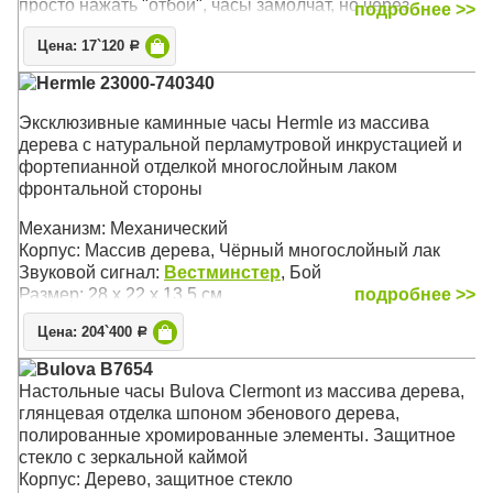
просто нажать "отбой", часы замолчат, но через
подробнее >>
некоторое время зазвонят снова). Импульсный сигнал
Цена: 17`120
Р
Механизм: Электронный
Hermle 23000-740340
Корпус: Пластик (Чёрный)
Звуковой сигнал: Будильник с функцией Snooze
Эксклюзивные каминные часы Hermle из массива
(Возрастание сигнала), «Beep Alarm» или «Dual Alarm»
дерева с натуральной перламутровой инкрустацией и
Размер: 40 x 30 x 4 см
фортепианной отделкой многослойным лаком
фронтальной стороны
Механизм: Механический
Корпус: Массив дерева, Чёрный многослойный лак
Звуковой сигнал:
Вестминстер
, Бой
Размер: 28 х 22 х 13.5 см
подробнее >>
Цена: 204`400
Р
Bulova B7654
Настольные часы Bulova Clermont из массива дерева,
глянцевая отделка шпоном эбенового дерева,
полированные хромированные элементы. Защитное
стекло с зеркальной каймой
Корпус: Дерево, защитное стекло