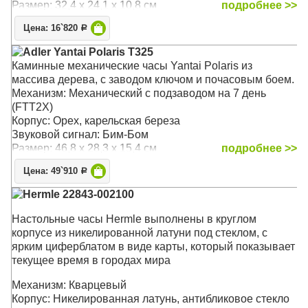
Размер: 32,4 x 24,1 x 10,8 см
подробнее >>
Цена: 16`820
Р
Adler Yantai Polaris T325
Каминные механические часы Yantai Polaris из
массива дерева, с заводом ключом и почасовым боем.
Механизм: Механический с подзаводом на 7 день
(FTT2X)
Корпус: Орех, карельская береза
Звуковой сигнал: Бим-Бом
Размер: 46,8 х 28,3 х 15,4 см
подробнее >>
Цена: 49`910
Р
Hermle 22843-002100
Настольные часы Hermle выполнены в круглом
корпусе из никелированной латуни под стеклом, с
ярким циферблатом в виде карты, который показывает
текущее время в городах мира
Механизм: Кварцевый
Корпус: Никелированная латунь, антибликовое стекло