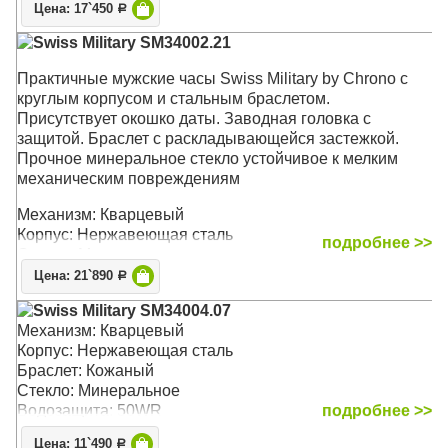
Цена: 17`450
Р
Swiss Military SM34002.21
Практичные мужские часы Swiss Military by Chrono с
круглым корпусом и стальным браслетом.
Присутствует окошко даты. Заводная головка с
защитой. Браслет с раскладывающейся застежкой.
Прочное минеральное стекло устойчивое к мелким
механическим повреждениям
Механизм: Кварцевый
Корпус: Нержавеющая сталь
подробнее >>
Стекло: Минеральное
Браслет: Нержавеющая сталь
Цена: 21`890
Р
Водозащита: 50WR
Swiss Military SM34004.07
Размер: 39 х 39 мм
Механизм: Кварцевый
Корпус: Нержавеющая сталь
Браслет: Кожаный
Стекло: Минеральное
Водозащита: 50WR
подробнее >>
Цена: 11`490
Р