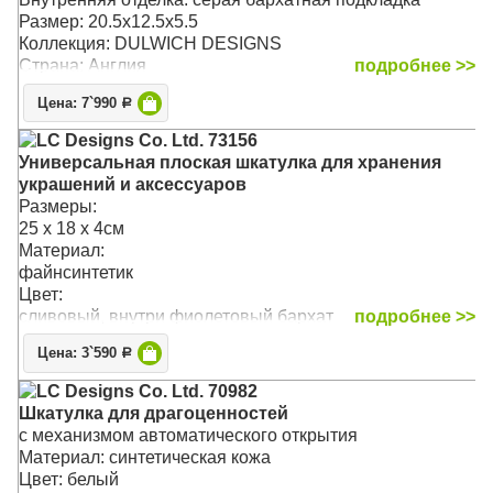
Размер: 20.5х12.5х5.5
Коллекция: DULWICH DESIGNS
Страна: Англия
подробнее >>
Цена: 7`990
Р
LC Designs Co. Ltd. 73156
Универсальная плоская шкатулка для хранения
украшений и аксессуаров
Размеры:
25 x 18 x 4см
Материал:
файнсинтетик
Цвет:
сливовый, внутри фиолетовый бархат
подробнее >>
Цена: 3`590
Р
LC Designs Co. Ltd. 70982
Шкатулка для драгоценностей
с механизмом автоматического открытия
Материал: синтетическая кожа
Цвет: белый