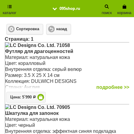
095shop.ru
каталог
поиск
корзина
Сортировка
назад
Cтраница: 1
LC Designs Co. Ltd. 71058
Футляр для драгоценностей
Материал: натуральная кожа
Цвет: коралловый
Внутренняя отделка: серый велюр
Размер: 3.5 X 25 X 14 см
Коллекция: DULWICH DESIGNS
Страна: Англия
подробнее >>
Цена: 5`990
Р
LC Designs Co. Ltd. 70905
Шкатулка для запонок
Материал: натуральная кожа
Цвет: черный
Внутренняя отделка: эффектная синяя подкладка