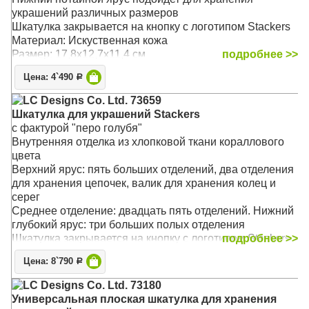
украшений различных размеров
Шкатулка закрывается на кнопку с логотипом Stackers
Материал: Искуственная кожа
Размер: 17,8х12,7х11,4 см
подробнее >>
Цена: 4`490
Р
LC Designs Co. Ltd. 73659
Шкатулка для украшений Stackers
с фактурой "перо голубя"
Внутренняя отделка из хлопковой ткани кораллового
цвета
Верхний ярус: пять больших отделений, два отделения
для хранения цепочек, валик для хранения колец и
серег
Среднее отделение: двадцать пять отделений. Нижний
глубокий ярус: три больших полых отделения
Шкатулка закрывается на кнопку с логотипом Stackers
подробнее >>
Материал: Искуственная кожа
Цена: 8`790
Р
Размер: 25х18х13,5 см
LC Designs Co. Ltd. 73180
Универсальная плоская шкатулка для хранения