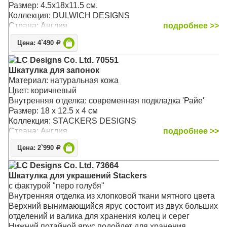
Размер: 4.5х18х11.5 см.
Коллекция: DULWICH DESIGNS
Страна: Англия
подробнее >>
Цена: 4`490
Р
LC Designs Co. Ltd. 70551
Шкатулка для запонок
Материал: натуральная кожа
Цвет: коричневый
Внутренняя отделка: современная подкладка 'Райе'
Размер: 18 x 12.5 x 4 см
Коллекция: STACKERS DESIGNS
Страна: Англия
подробнее >>
Цена: 2`990
Р
LC Designs Co. Ltd. 73664
Шкатулка для украшений Stackers
с фактурой "перо голубя"
Внутренняя отделка из хлопковой ткани мятного цвета
Верхний вынимающийся ярус состоит из двух больших
отделений и валика для хранения колец и серег
Нижний потайной ярус подойдет для хранения