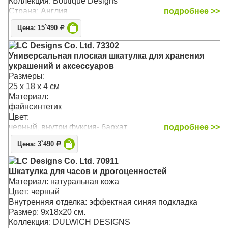
Коллекция: Boutique Designs
Страна: Англия
подробнее >>
Цена: 15`490
Р
LC Designs Co. Ltd. 73302
Универсальная плоская шкатулка для хранения
украшений и аксессуаров
Размеры:
25 x 18 x 4 см
Материал:
файнсинтетик
Цвет:
черный, внутри фуксия- бархат
подробнее >>
Цена: 3`490
Р
LC Designs Co. Ltd. 70911
Шкатулка для часов и дрогоценностей
Материал: натуральная кожа
Цвет: черный
Внутренняя отделка: эффектная синяя подкладка
Размер: 9х18х20 см.
Коллекция: DULWICH DESIGNS